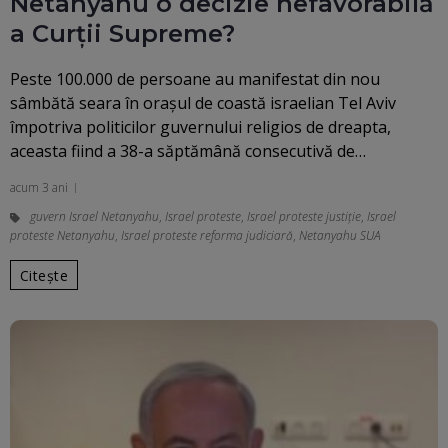
Netanyahu o decizie nefavorabilă
a Curții Supreme?
Peste 100.000 de persoane au manifestat din nou
sâmbătă seara în oraşul de coastă israelian Tel Aviv
împotriva politicilor guvernului religios de dreapta,
aceasta fiind a 38-a săptămână consecutivă de…
acum 3 ani
guvern Israel Netanyahu
,
Israel proteste
,
Israel proteste justiție
,
Israel
proteste Netanyahu
,
Israel proteste reforma judiciară
,
Netanyahu SUA
Citește