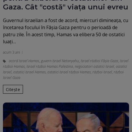
Gaza. Cât "costă" viața unui evreu
Guvernul israelian a fost de acord, miercuri dimineaţa, cu
încetarea focului în Fâșia Gaza pentru o perioadă de
patru zile. În acest timp, Hamas va elibera 50 de ostatici
luați…
acum 3 ani
acord Israel Hamas
,
guvern Israel Netanyahu
,
Israel război Fâșia Gaza
,
Israel
război Hamas
,
Israel război Hamas Palestina
,
negociatori ostatici Israel
,
ostatici
Israel
,
ostatici Israel Hamas
,
ostatici Israel război Hamas
,
război Israel
,
război
Israel Gaza
Citește