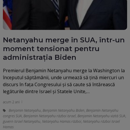
Netanyahu merge în SUA, într-un
moment tensionat pentru
administrația Biden
Premierul Benjamin Netanyahu merge la Washington la
începutul săptămânii, unde urmează să ţină miercuri un
discurs în faţa Congresului şi să caute să întărească
legăturile dintre Israel şi Statele Unite,…
acum 2 ani
Benjamin Netanyahu
,
Benjamin Netanyahu Biden
,
Benjamin Netanyahu
congres SUA
,
Benjamin Netanyahu război Israel
,
Benjamin Netanyahu vizită SUA
,
guvern Israel Netanyahu
,
Netanyahu Hamas război
,
Netanyahu război Israel
Hamas