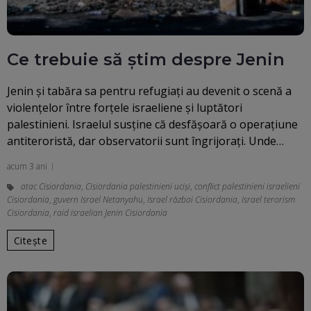
Ce trebuie să știm despre Jenin
Jenin şi tabăra sa pentru refugiaţi au devenit o scenă a
violenţelor între forţele israeliene şi luptători
palestinieni. Israelul susţine că desfăşoară o operaţiune
antiteroristă, dar observatorii sunt îngrijoraţi. Unde…
acum 3 ani
atac Cisiordania
,
Cisiordania palestinieni ucişi
,
conflict palestinieni israelieni
Cisiordania
,
guvern Israel Netanyahu
,
Israel război Cisiordania
,
Israel terorism
Cisiordania
,
raid israelian Jenin Cisiordania
Citește