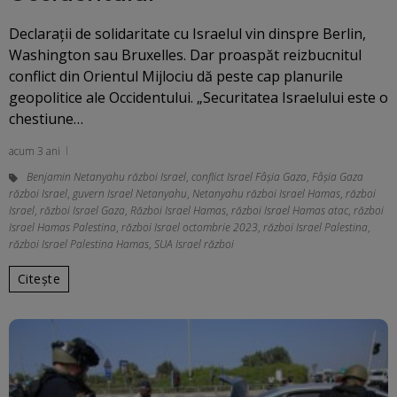
Declarații de solidaritate cu Israelul vin dinspre Berlin,
Washington sau Bruxelles. Dar proaspăt reizbucnitul
conflict din Orientul Mijlociu dă peste cap planurile
geopolitice ale Occidentului. „Securitatea Israelului este o
chestiune…
acum 3 ani
Benjamin Netanyahu război Israel
,
conflict Israel Fâșia Gaza
,
Fâșia Gaza
război Israel
,
guvern Israel Netanyahu
,
Netanyahu război Israel Hamas
,
război
Israel
,
război Israel Gaza
,
Război Israel Hamas
,
război Israel Hamas atac
,
război
Israel Hamas Palestina
,
război Israel octombrie 2023
,
război Israel Palestina
,
război Israel Palestina Hamas
,
SUA Israel război
Citește