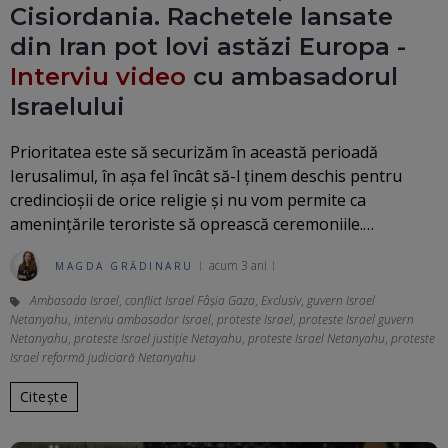
Cisiordania. Rachetele lansate
din Iran pot lovi astăzi Europa -
Interviu video
cu ambasadorul
Israelului
Prioritatea este să securizăm în această perioadă
Ierusalimul, în așa fel încât să-l ținem deschis pentru
credincioșii de orice religie și nu vom permite ca
amenințările teroriste să oprească ceremoniile.…
acum 3 ani
MAGDA GRĂDINARU
Ambasada Israel
,
conflict Israel Fâșia Gaza
,
Exclusiv
,
guvern Israel
Netanyahu
,
interviu ambasador Israel
,
proteste Israel
,
proteste Israel guvern
Netanyahu
,
proteste Israel justiție Netayahu
,
proteste Israel Netanyahu
,
proteste
Israel reformă judiciară Netanyahu
Citește