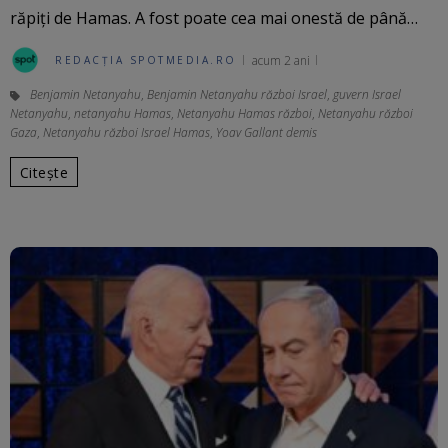
răpiți de Hamas. A fost poate cea mai onestă de până…
acum 2 ani
REDACȚIA SPOTMEDIA.RO
Benjamin Netanyahu
,
Benjamin Netanyahu război Israel
,
guvern Israel
Netanyahu
,
netanyahu Hamas
,
Netanyahu Hamas război
,
Netanyahu război
Gaza
,
Netanyahu război Israel Hamas
,
Yoav Gallant demis
Citește