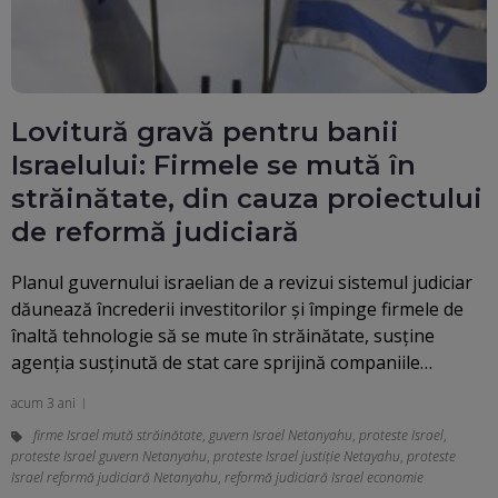
Lovitură gravă pentru banii
Israelului: Firmele se mută în
străinătate, din cauza proiectului
de reformă judiciară
Planul guvernului israelian de a revizui sistemul judiciar
dăunează încrederii investitorilor şi împinge firmele de
înaltă tehnologie să se mute în străinătate, susţine
agenţia susţinută de stat care sprijină companiile…
acum 3 ani
firme Israel mută străinătate
,
guvern Israel Netanyahu
,
proteste Israel
,
proteste Israel guvern Netanyahu
,
proteste Israel justiție Netayahu
,
proteste
Israel reformă judiciară Netanyahu
,
reformă judiciară Israel economie