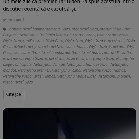
ultimele zile ca premier. Iar Biden i-a spus acestuia într-o
discuție recentă că e cazul să-și…
acum 3 ani
armată Israel bombardamente Gaza
,
atac Israel Gaza
,
atacuri Fâșia Gaza
,
Benjamin Netanyahu
,
Benjamin Netanyahu război Israel
,
bilanț război Israel
Fâșia Gaza
,
conflict Israel Fâșia Gaza
,
Fâșia Gaza
,
Fâșia Gaza Israel război
,
Fâșia
Gaza război Israel
,
guvern Israel Netanyahu
,
Hamas Fâșia Gaza
,
Israel atac Fâșia
Gaza
,
Israel atac Gaza
,
Israel bombardat Gaza
,
Israel Hamas atacuri Fâșia Gaza
,
Israel invazie Fâșia Gaza
,
Israel război Fâșia Gaza
,
morți Fâșia Gaza
,
Netanyahu
alegeri anticipate
,
Netanyahu demisie
,
Netanyahu Hamas război
,
Netanyahu
mandat
,
Netanyahu premier
,
Netanyahu război
,
Netanyahu război Hamas
,
Netanyahu război Israel Hamas
,
Netanyahu relație Biden
,
Netanyahu și Biden
,
război Israel Gaza
Citește