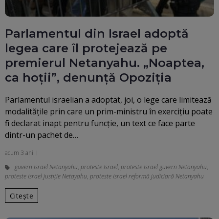
Parlamentul din Israel adoptă
legea care îl protejează pe
premierul Netanyahu. „Noaptea,
ca hoții”, denunță Opoziția
Parlamentul israelian a adoptat, joi, o lege care limitează
modalităţile prin care un prim-ministru în exerciţiu poate
fi declarat inapt pentru funcţie, un text ce face parte
dintr-un pachet de…
acum 3 ani
guvern Israel Netanyahu
,
proteste Israel
,
proteste Israel guvern Netanyahu
,
proteste Israel justiție Netayahu
,
proteste Israel reformă judiciară Netanyahu
Citește