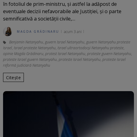
în fotoliul de prim-ministru, și astfel la adăpost de
eventuale decizii nefavorabile ale Justiției, și o parte
semnificativă a societății civile,…
acum 3 ani
MAGDA GRĂDINARU
Benjamin Netanyahu
,
guvern Israel Netanyahu
,
guvern Netanyahu proteste
Israel
,
Israel proteste Netanyahu
,
Israel ultraortodocși Netanyahu proteste
,
opinie Magda Grădinaru
,
protest Israel Netanyahu
,
proteste guvern Netanyahu
,
proteste Israel guvern Netanyahu
,
proteste Israel Netanyahu
,
proteste Israel
reformă judiciară Netanyahu
Citește