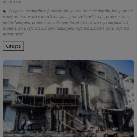
acum 3 ani
Benjamin Netanyahu reformă justiție
,
guvern Israel Netanyahu
,
hot
,
proteste
Israel
,
proteste Israel guvern Netanyahu
,
proteste Israel Justiție
,
proteste Israel
justiție Netayahu
,
proteste Israel Netanyahu
,
proteste Israel reforma judiciară
,
proteste Israel reformă judiciară Netanyahu
,
reformă judiciară Israel
,
reformă
justiție Israel
Citește