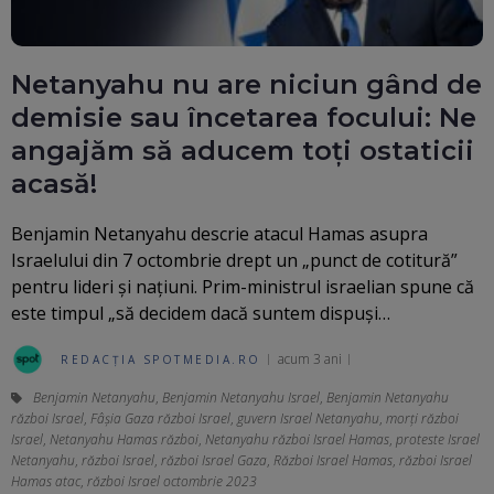
Netanyahu nu are niciun gând de
demisie sau încetarea focului: Ne
angajăm să aducem toți ostaticii
acasă!
Benjamin Netanyahu descrie atacul Hamas asupra
Israelului din 7 octombrie drept un „punct de cotitură”
pentru lideri și națiuni. Prim-ministrul israelian spune că
este timpul „să decidem dacă suntem dispuși…
acum 3 ani
REDACȚIA SPOTMEDIA.RO
Benjamin Netanyahu
,
Benjamin Netanyahu Israel
,
Benjamin Netanyahu
război Israel
,
Fâșia Gaza război Israel
,
guvern Israel Netanyahu
,
morți război
Israel
,
Netanyahu Hamas război
,
Netanyahu război Israel Hamas
,
proteste Israel
Netanyahu
,
război Israel
,
război Israel Gaza
,
Război Israel Hamas
,
război Israel
Hamas atac
,
război Israel octombrie 2023