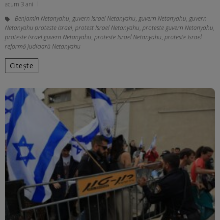
acum 3 ani
Benjamin Netanyahu
,
guvern Israel Netanyahu
,
guvern Netanyahu
,
guvern
Netanyahu proteste Israel
,
protest Israel Netanyahu
,
proteste guvern Netanyahu
,
proteste Israel guvern Netanyahu
,
proteste Israel Netanyahu
,
proteste Israel
reformă judiciară Netanyahu
Citește