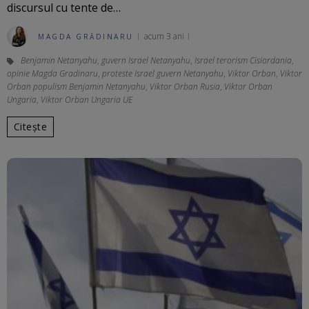
discursul cu tente de…
acum 3 ani
MAGDA GRĂDINARU
Benjamin Netanyahu
,
guvern Israel Netanyahu
,
Israel terorism Cisiordania
,
opinie Magda Gradinaru
,
proteste Israel guvern Netanyahu
,
Viktor Orban
,
Viktor
Orban populism Benjamin Netanyahu
,
Viktor Orban Rusia
,
Viktor Orban
Ungaria
,
Viktor Orban Ungaria UE
Citește