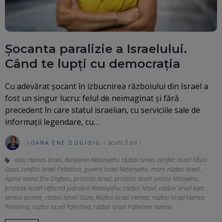
Șocanta paralizie a Israelului.
Când te lupți cu democrația
Cu adevărat șocant în izbucnirea războiului din Israel a
fost un singur lucru: felul de neimaginat și fără
precedent în care statul israelian, cu serviciile sale de
informații legendare, cu…
acum 3 ani
IOANA ENE DOGIOIU
atac Hamas Israel
,
Benjamin Netanyahu război Israel
,
conflict Israel Fâșia
Gaza
,
conflict Israel Palestina
,
guvern Israel Netanyahu
,
morți război Israel
,
opinie Ioana Ene Dogioiu
,
proteste Israel
,
proteste Israel justiție Netayahu
,
proteste Israel reformă judiciară Netanyahu
,
război Israel
,
război Israel eșec
servicii secrete
,
război Israel Gaza
,
Război Israel Hamas
,
război Israel Hamas
Palestina
,
război Israel Palestina
,
război Israel Palestina Hamas