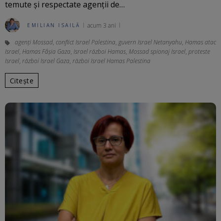
temute și respectate agenții de…
acum 3 ani
EMILIAN ISAILĂ
agenți Mossad
,
conflict Israel Palestina
,
guvern Israel Netanyahu
,
Hamas atac
Israel
,
Hamas Fâșia Gaza
,
Israel război Hamas
,
Mossad spionaj Israel
,
proteste
Israel
,
război Israel Gaza
,
război Israel Hamas Palestina
Citește