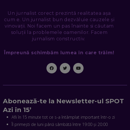
NICOLAE ȚIBRIGAN, DIGITAL FORENSIC TEAM: CUM ÎȚI DAI
Un jurnalist corect prezintă realitatea așa
SEAMA CĂ CINEVA ÎNCEARCĂ SĂ TE MANIPULEZE, ONLINE.
cum e. Un jurnalist bun dezvăluie cauzele și
CE-AM ÎNVĂȚAT DIN EPISODUL GEORGESCU
EP. 46
vinovații. Noi facem un pas înainte si căutam
soluții la problemele oamenilor. Facem
jurnalism constructiv.
MIHAI CEPOI, JOBFUL: SCHIMBĂM MODUL ÎN CARE APLICI
LA JOB! CUM DEMONSTREZI ABILITĂȚI ȘI CÂȘTIGI PREMII
Împreună schimbăm lumea în care trăim!
EP. 45
ANTONIO ENACHE, SENSE4FIT: CUM TE AJUTĂ
TEHNOLOGIA SĂ FACI SPORT, SĂ FII MAI COMPETITIV ȘI SĂ
CÂȘTIGI
EP. 44
CRISTIAN GROZEA, BEEFAST: PREGĂTIM CEL MAI BUN
Abonează-te la Newsletter-ul SPOT
DISPECERAT AUTOMAT DE PE PIAȚĂ! CUM POATE
REVOLUȚIONA LIVRĂRILE RAPIDE, DIN ROMÂNIA PÂNĂ ÎN
Azi în 15’
ASIA
EP. 43
Afli în 15 minute tot ce s-a întâmplat important într-o zi
Îl primești de luni până sâmbătă între 19:00 și 20:00
ANDREI NICOARĂ, EXPERT ÎN E-GUVERNARE: N-O SĂ NE