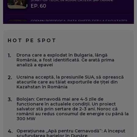
EP. 60
COSMIN BOȚOROGA, DATA SWEEP: EȘTI LA FACULTATE?
CE SĂ FOLOSEȘTI, CÂND ÎȚI TREBUIE CEVA MAI PRECIS CA
CHATGPT
EP. 59
HOT PE SPOT
MARIO GHENEA, COFONDATOR WORKFLOW TIME: CUM
Drona care a explodat în Bulgaria, lângă
1.
FOLOSEȘTI TEHNOLOGIA CA SĂ FII MAI BUN LA JOB. ȘI CUM
România, a fost identificată. Ce arată prima
SE VA SCHIMBA MUNCA, ÎN URMĂTORII ANI
analiză a epavei
EP. 58
Ucraina acceptă, la presiunile SUA, să oprească
2.
atacurile care au tăiat exporturile de țiței din
MARIUS PAȘCULEA, COFONDATOR AL KULTH: CUM
Kazahstan în România
FOLOSEȘTI TEHNOLOGIA CA SĂ ÎȚI DESCHIZI DRUMUL
CĂTRE ARTĂ, LA NIVEL GLOBAL
EP. 57
Bolojan: Cernavodă mai are 4-5 zile de
3.
funcționare în actualele condiții. Un proiect
salvator stă prin sertare de 2-3 ani. Noroc că
românii au redus consumul de energie cu până la
ANDREI AVĂDANEI, BIT SENTINEL: CUM ÎȚI PROTEJEZI
300 MW
EFICIENT VIAȚA ONLINE. ȘI CARE SUNT PRIMII PAȘI ÎNTR-O
CARIERĂ DE „HACKER CU PERMIS”
EP. 56
Operațiunea „Apă pentru Cernavodă”: A început
4.
scufundarea barjelor în Dunăre