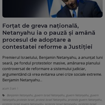
Forțat de greva națională,
Netanyahu ia o pauză și amână
procesul de adoptare a
contestatei reforme a Justiției
Premierul Israelului, Benjamin Netanyahu, a anunţat luni
seară, pe fondul protestelor masive, amânarea planului
controversat de reformare a sistemului judiciar,
argumentând că vrea evitarea unei crize sociale extreme.
Benjamin Netanyahu…
acum 3 ani
Benjamin Netanyahu
,
guvern Israel Netanyahu
,
guvern Netanyahu
,
guvern
Netanyahu proteste Israel
,
protest Israel Netanyahu
,
proteste guvern Netanyahu
,
proteste Israel guvern Netanyahu
,
proteste Israel Netanyahu
,
proteste Israel