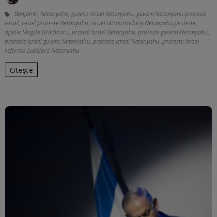
Benjamin Netanyahu
,
guvern Israel Netanyahu
,
guvern Netanyahu proteste
Israel
,
Israel proteste Netanyahu
,
Israel ultraortodocși Netanyahu proteste
,
opinie Magda Grădinaru
,
protest Israel Netanyahu
,
proteste guvern Netanyahu
,
proteste Israel guvern Netanyahu
,
proteste Israel Netanyahu
,
proteste Israel
reformă judiciară Netanyahu
Citește