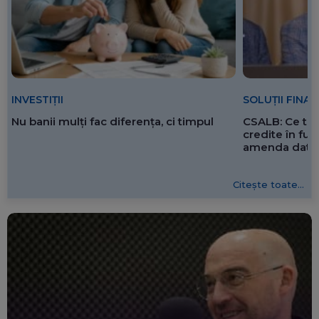
SOLUȚII FINA
INVESTIȚII
CSALB: Ce tre
Nu banii mulți fac diferența, ci timpul
credite în f
amenda dată 
Citește toate...