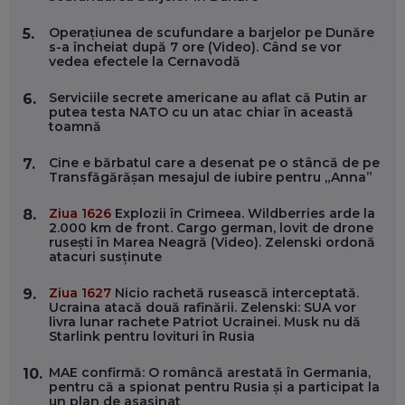
DOINA VÎLCEANU, CONTENTSPEED: VREI SUCCES ONLINE?
Operațiunea de scufundare a barjelor pe Dunăre
5.
ÎNVAȚĂ AEO ȘI GEO!
s-a încheiat după 7 ore (Video). Când se vor
vedea efectele la Cernavodă
EP. 55
Serviciile secrete americane au aflat că Putin ar
6.
putea testa NATO cu un atac chiar în această
OLIVIU MATEI, HOLISUN: SOFTWARE DE LA CLUJ PENTRU
toamnă
WASHINGTON, OCHELARI INTELIGENȚI ȘI FERME
VERTICALE FĂRĂ PĂMÂNT
EP. 54
Cine e bărbatul care a desenat pe o stâncă de pe
7.
Transfăgărășan mesajul de iubire pentru „Anna”
VALENTIN VANCEA, CEO AL PATRIA BANK: AUTOMATIZĂM
Ziua 1626
Explozii în Crimeea. Wildberries arde la
8.
PROCESE, DAR CE FACEM CÂND PICĂ BAZA DE DATE, LA
2.000 km de front. Cargo german, lovit de drone
INSTITUȚIILE STATULUI?
rusești în Marea Neagră (Video). Zelenski ordonă
EP. 53
atacuri susținute
Ziua 1627
Nicio rachetă rusească interceptată.
9.
VOICU OPREAN (AROBS): CUM CONSTRUIEȘTI O COMPANIE
Ucraina atacă două rafinării. Zelenski: SUA vor
GLOBALĂ, FĂRĂ SĂ PIERZI LEGĂTURA CU COMUNITATEA
livra lunar rachete Patriot Ucrainei. Musk nu dă
TA LOCALĂ - ȘI CE SĂ DAI ÎNAPOI
Starlink pentru lovituri în Rusia
EP. 52
MAE confirmă: O româncă arestată în Germania,
10.
ROBERT GRAUR, FOMO: SPEAKERUL PE SCENĂ, INVITATUL
pentru că a spionat pentru Rusia și a participat la
ÎN SALĂ, DAR ÎNVĂȚĂM UNII DE LA CEILALȚI. VIN JASON
un plan de asasinat