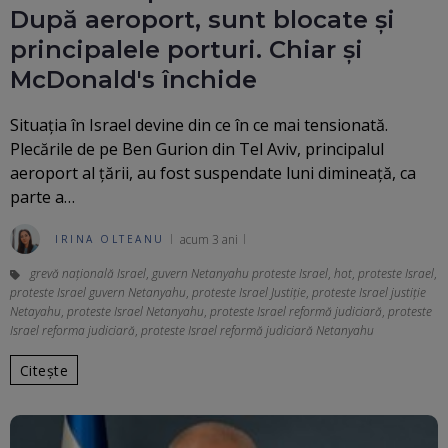
După aeroport, sunt blocate și
principalele porturi. Chiar și
McDonald's închide
Situația în Israel devine din ce în ce mai tensionată.
Plecările de pe Ben Gurion din Tel Aviv, principalul
aeroport al țării, au fost suspendate luni dimineață, ca
parte a…
acum 3 ani
IRINA OLTEANU
grevă națională Israel
,
guvern Netanyahu proteste Israel
,
hot
,
proteste Israel
,
proteste Israel guvern Netanyahu
,
proteste Israel Justiție
,
proteste Israel justiție
Netayahu
,
proteste Israel Netanyahu
,
proteste Israel reformă judiciară
,
proteste
Israel reforma judiciară
,
proteste Israel reformă judiciară Netanyahu
Citește