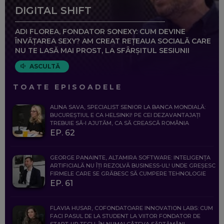
DIGITAL SHIFT
ADI FLOREA, FONDATOR SONEXY: CUM DEVINE
ÎNVĂȚAREA SEXY? AM CREAT REȚEAUA SOCIALĂ CARE
NU TE LASĂ MAI PROST, LA SFÂRȘITUL SESIUNII
ASCULTĂ
TOATE EPISOADELE
ALINA SAVA, SPECIALIST SENIOR LA BANCA MONDIALĂ:
BUCUREȘTIUL E CA HELSINKI! PE CEI DEZAVANTAJAȚI
TREBUIE SĂ-I AJUTĂM, CA SĂ CREASCĂ ROMÂNIA
EP. 62
GEORGE PANAINTE, ALTAMIRA SOFTWARE: INTELIGENȚA
ARTIFICIALĂ NU ÎȚI REZOLVĂ BUSINESS-UL! UNDE GREȘESC
FIRMELE CARE SE GRĂBESC SĂ CUMPERE TEHNOLOGIE
EP. 61
FLAVIA HUSAR, COFONDATOARE INNOVATION LABS: CUM
FACI PASUL DE LA STUDENT LA VIITOR FONDATOR DE
START-UP TECH, ÎN NUMAI CÂTEVA SĂPTĂMÂNI