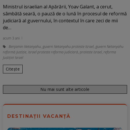
Ministrul israelian al Apărării, Yoav Galant, a cerut,
sâmbătă seară, o pauză de o lună în procesul de reformă
judiciară al guvernului, în contextul în care zeci de mii
de…
acum 3 ani
Benjamin Netanyahu
,
guvern Netanyahu proteste Israel
,
guvern Netanyahu
reformă Justiție
,
Israel proteste reforma judiciară
,
proteste Israel
,
reforma
Justiției Israel
Citește
Nu mai sunt alte articole
DESTINAȚII VACANȚĂ