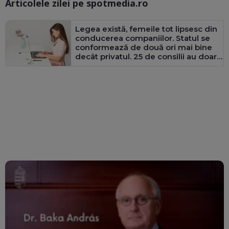
Articolele zilei pe spotmedia.ro
Ma
Legea există, femeile tot lipsesc din
conducerea companiilor. Statul se
conformează de două ori mai bine
decât privatul. 25 de consilii au doar
bărbați