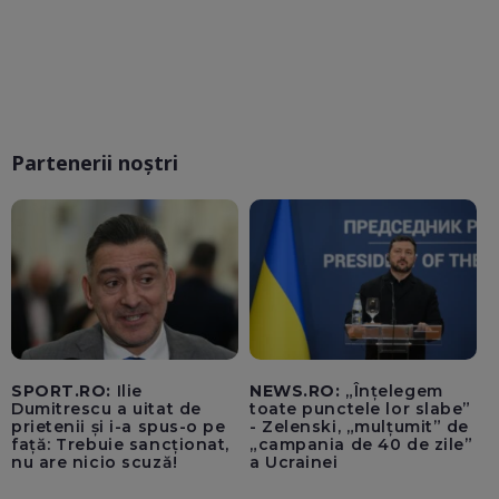
Partenerii noștri
SPORT.RO:
Ilie
NEWS.RO:
„Înțelegem
Dumitrescu a uitat de
toate punctele lor slabe”
prietenii și i-a spus-o pe
- Zelenski, „mulțumit” de
față: Trebuie sancționat,
„campania de 40 de zile”
nu are nicio scuză!
a Ucrainei