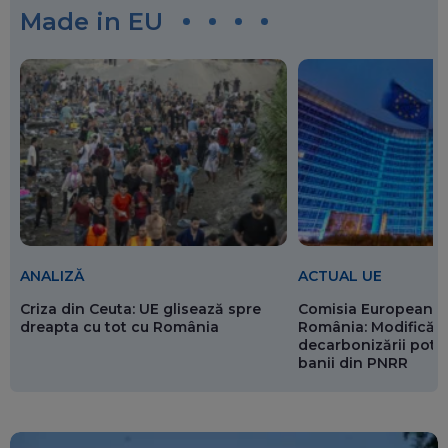
Made in EU
ANALIZĂ
ACTUAL UE
Criza din Ceuta: UE glisează spre
Comisia Europeană 
dreapta cu tot cu România
România: Modificări
decarbonizării pot p
banii din PNRR