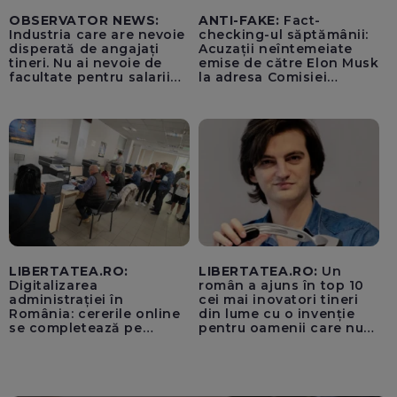
OBSERVATOR NEWS:
ANTI-FAKE:
Fact-
Industria care are nevoie
checking-ul săptămânii:
disperată de angajați
Acuzații neîntemeiate
tineri. Nu ai nevoie de
emise de către Elon Musk
facultate pentru salarii
la adresa Comisiei
cu șase cifre
Europene despre oferta
unui „acord secret”
pentru instaurarea
„cenzurii” pe platforma X
LIBERTATEA.RO:
LIBERTATEA.RO:
Un
Digitalizarea
român a ajuns în top 10
administrației în
cei mai inovatori tineri
România: cererile online
din lume cu o invenție
se completează pe
pentru oamenii care nu
calculatoarele de la
văd: „Are o misiune
ghișee
clară”