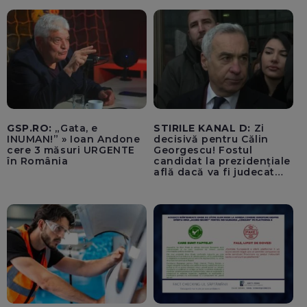
GSP.RO:
„Gata, e
STIRILE KANAL D:
Zi
INUMAN!” » Ioan Andone
decisivă pentru Călin
cere 3 măsuri URGENTE
Georgescu! Fostul
în România
candidat la prezidențiale
află dacă va fi judecat
pentru tentativă de
lovitură de stat