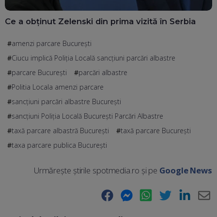
Ce a obținut Zelenski din prima vizită în Serbia
amenzi parcare București
Ciucu implică Poliția Locală sancțiuni parcări albastre
parcare București
parcări albastre
Politia Locala amenzi parcare
sancțiuni parcări albastre București
sancțiuni Poliția Locală București Parcări Albastre
taxă parcare albastră București
taxă parcare București
taxa parcare publica Bucureşti
Urmărește știrile spotmedia.ro și pe
Google News
Facebook
Messenger
WhatsApp
Twitter
LinkedIn
E-