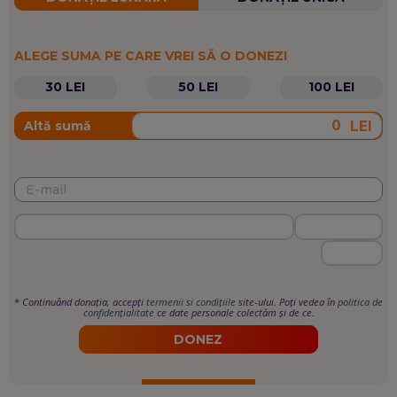
ALEGE SUMA PE CARE VREI SĂ O DONEZI
30 LEI
50 LEI
100 LEI
LEI
Altă sumă
*
Continuând donația, accepți
termenii si condițiile
site-ului. Poți vedea în
politica de
confidențialitate
ce date personale colectăm și de ce.
DONEZ