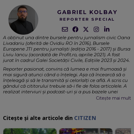
GABRIEL KOLBAY
REPORTER SPECIAL
A obținut una dintre bursele pentru jurnalism civic Oana
Livadariu (oferită de Ovidiu RO în 2016), Bursele
Europene JTI pentru jurnaliști (ediția 2016 - 2017) și Bursa
Liviu Iancu (acordată de Profit.ro, aprilie 2021). A fost
jurat în cadrul Galei Societății Civile, Edițiile 2023 și 2024.
Reporter pasionat, convins că lumea e mai frumoasă și
mai sigură atunci când o înțelegi. Așa că încearcă să o
înțeleagă și să le transmită și celorlalți ce află. A scris cu
gândul că cititorului trebuie să-i fie de folos articolele. A
realizat interviuri și podcast-uri și a pus bazele unei
comunități online în care oamenii să afle cum își pot
Citește mai mult
face viața mai frumoasă, în oraș. Moderează conferințe
și evenimente, ca să-i ajute pe ceilalți sa înțeleagă mai
multe despre lucrurile complexe, cum ar fi sectorul
Citește și alte articole din
CITIZEN
energetic sau cum mersul digitalizării, în România.
Documentări complexe, Realizare de
EXPERTIZĂ: