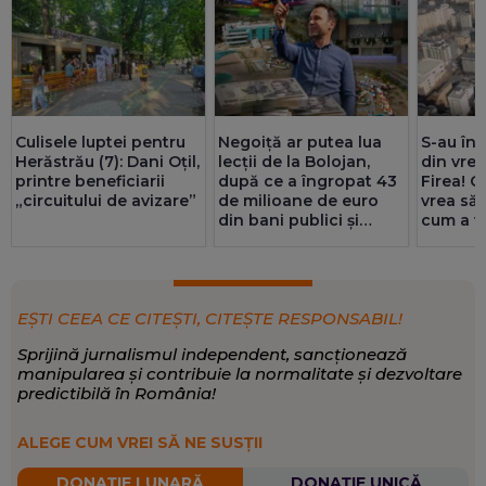
materiale jurnalistice scrise, audio și video, Administrație,
Energie, Digitalizare
Social
,
Economie
,
Politică
SCRIE DESPRE:
S-au înt
Culisele luptei pentru
Negoiță ar putea lua
din vre
Herăstrău (7): Dani Oțil,
lecții de la Bolojan,
Firea! C
printre beneficiarii
după ce a îngropat 43
vrea să 
„circuitului de avizare”
de milioane de euro
cum a vo
din bani publici și
General
bucureștenii tot nu au
aquapark. Comparație
cu Nymphaea
EȘTI CEEA CE CITEȘTI, CITEȘTE RESPONSABIL!
Sprijină jurnalismul independent, sancționează
manipularea și contribuie la normalitate și dezvoltare
predictibilă în România!
ALEGE CUM VREI SĂ NE SUSȚII
DONAȚIE LUNARĂ
DONAȚIE UNICĂ