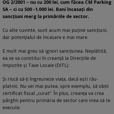
OG 2/2001 – nu cu 200 lei, cum făcea CM Parking
SA – ci cu 500 -1.000 lei. Bani încasați din
sancțiuni merg la primăriile de sector.
Cu alte cuvinte, sunt acum mai puține sancțiuni,
dar potențialul de încasare e mai mare.
E mult mai greu să ignori sancțiunea. Neplătită,
ea se va constitui în creanță la Direcțiile de
Impozite și Taxe Locale (DITL).
Și riscă să-ți îngreuneze viața, dacă ești rău-
platnic. Nu vei mai putea, spre exemplu, să obții
certificat fiscal „curat”. În plus, creanța va crea
pârghii pentru primăria de sector care vrea să te
execute.