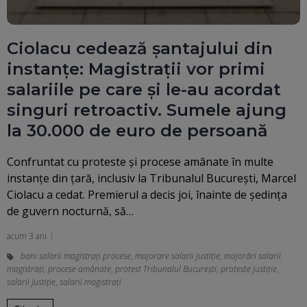
Ciolacu cedează șantajului din
instanțe: Magistrații vor primi
salariile pe care și le-au acordat
singuri retroactiv. Sumele ajung
la 30.000 de euro de persoană
Confruntat cu proteste şi procese amânate în multe
instanţe din ţară, inclusiv la Tribunalul Bucureşti, Marcel
Ciolacu a cedat. Premierul a decis joi, înainte de ședința
de guvern nocturnă, să…
acum 3 ani
bani salarii magistrați procese
,
majorare salarii justiţie
,
majorări salarii
magistrați
,
procese amânate
,
protest Tribunalul București
,
proteste justiţie
,
salarii Justiţie
,
salarii magistrați