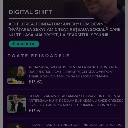
DIGITAL SHIFT
ADI FLOREA, FONDATOR SONEXY: CUM DEVINE
ÎNVĂȚAREA SEXY? AM CREAT REȚEAUA SOCIALĂ CARE
NU TE LASĂ MAI PROST, LA SFÂRȘITUL SESIUNII
ASCULTĂ
TOATE EPISOADELE
ALINA SAVA, SPECIALIST SENIOR LA BANCA MONDIALĂ:
BUCUREȘTIUL E CA HELSINKI! PE CEI DEZAVANTAJAȚI
TREBUIE SĂ-I AJUTĂM, CA SĂ CREASCĂ ROMÂNIA
EP. 62
GEORGE PANAINTE, ALTAMIRA SOFTWARE: INTELIGENȚA
ARTIFICIALĂ NU ÎȚI REZOLVĂ BUSINESS-UL! UNDE GREȘESC
FIRMELE CARE SE GRĂBESC SĂ CUMPERE TEHNOLOGIE
EP. 61
FLAVIA HUSAR, COFONDATOARE INNOVATION LABS: CUM