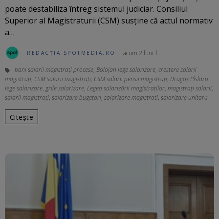
poate destabiliza întreg sistemul judiciar. Consiliul
Superior al Magistraturii (CSM) susține că actul normativ
a…
acum 2 luni
REDACȚIA SPOTMEDIA.RO
bani salarii magistrați procese
,
Bolojan lege salarizare
,
creștere salarii
magistrați
,
CSM salarii magistrați
,
CSM salarii pensii magistrați
,
Dragoş Pîslaru
lege salarizare
,
grile salarizare
,
Legea salarizării magistraților
,
magistrați salarii
,
salarii magistrați
,
salarizare bugetari
,
salarizare magistrati
,
salarizare unitară
Citește