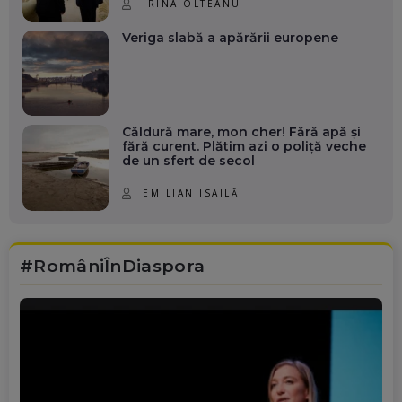
IRINA OLTEANU
Veriga slabă a apărării europene
Căldură mare, mon cher! Fără apă și
fără curent. Plătim azi o poliță veche
de un sfert de secol
EMILIAN ISAILĂ
#RomâniÎnDiaspora