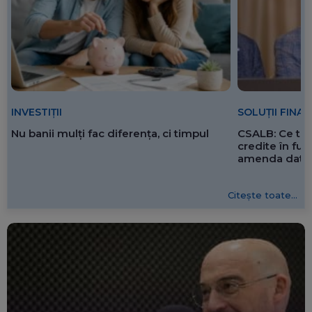
SOLUȚII FINA
INVESTIȚII
CSALB: Ce tre
Nu banii mulți fac diferența, ci timpul
credite în f
amenda dată 
Citește toate...