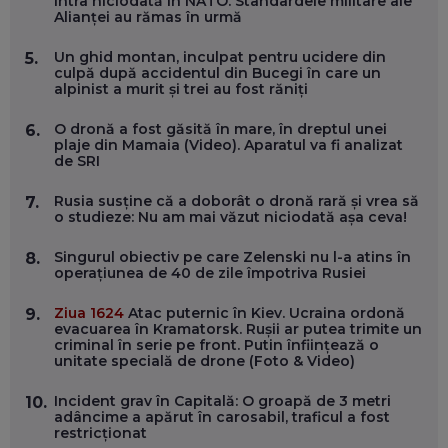
intra niciodată în NATO. Standardele militare ale
Alianței au rămas în urmă
DOINA VÎLCEANU, CONTENTSPEED: VREI SUCCES ONLINE?
Un ghid montan, inculpat pentru ucidere din
5.
ÎNVAȚĂ AEO ȘI GEO!
culpă după accidentul din Bucegi în care un
alpinist a murit și trei au fost răniți
EP. 55
O dronă a fost găsită în mare, în dreptul unei
6.
plaje din Mamaia (Video). Aparatul va fi analizat
OLIVIU MATEI, HOLISUN: SOFTWARE DE LA CLUJ PENTRU
de SRI
WASHINGTON, OCHELARI INTELIGENȚI ȘI FERME
VERTICALE FĂRĂ PĂMÂNT
EP. 54
Rusia susține că a doborât o dronă rară și vrea să
7.
o studieze: Nu am mai văzut niciodată așa ceva!
VALENTIN VANCEA, CEO AL PATRIA BANK: AUTOMATIZĂM
Singurul obiectiv pe care Zelenski nu l-a atins în
8.
PROCESE, DAR CE FACEM CÂND PICĂ BAZA DE DATE, LA
operațiunea de 40 de zile împotriva Rusiei
INSTITUȚIILE STATULUI?
EP. 53
Ziua 1624
Atac puternic în Kiev. Ucraina ordonă
9.
evacuarea în Kramatorsk. Rușii ar putea trimite un
criminal în serie pe front. Putin înființează o
VOICU OPREAN (AROBS): CUM CONSTRUIEȘTI O COMPANIE
unitate specială de drone (Foto & Video)
GLOBALĂ, FĂRĂ SĂ PIERZI LEGĂTURA CU COMUNITATEA
TA LOCALĂ - ȘI CE SĂ DAI ÎNAPOI
EP. 52
Incident grav în Capitală: O groapă de 3 metri
10.
adâncime a apărut în carosabil, traficul a fost
restricționat
ROBERT GRAUR, FOMO: SPEAKERUL PE SCENĂ, INVITATUL