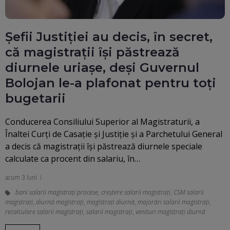
Șefii Justiției au decis, în secret,
că magistrații își păstrează
diurnele uriașe, deși Guvernul
Bolojan le-a plafonat pentru toți
bugetarii
Conducerea Consiliului Superior al Magistraturii, a
Înaltei Curți de Casație și Justiție și a Parchetului General
a decis că magistrații își păstrează diurnele speciale
calculate ca procent din salariu, în…
acum 3 luni
bani salarii magistrați procese
,
creștere salarii magistrați
,
CSM salarii
magistrați
,
diurnă magistrați
,
magistrați diurnă
,
majorări salarii magistrați
,
recalculare salarii magistraţi
,
salarii magistrați
,
venituri magistrați diurnă