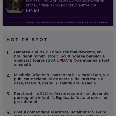
FACI PASUL DE LA STUDENT LA VIITOR FONDATOR DE
START-UP TECH, ÎN NUMAI CÂTEVA SĂPTĂMÂNI
EP. 60
COSMIN BOȚOROGA, DATA SWEEP: EȘTI LA FACULTATE?
CE SĂ FOLOSEȘTI, CÂND ÎȚI TREBUIE CEVA MAI PRECIS CA
CHATGPT
EP. 59
HOT PE SPOT
MARIO GHENEA, COFONDATOR WORKFLOW TIME: CUM
Dunărea a atins, cu două zile mai devreme, un
1.
FOLOSEȘTI TEHNOLOGIA CA SĂ FII MAI BUN LA JOB. ȘI CUM
nou debit minim istoric. Scufundarea barjelor e
SE VA SCHIMBA MUNCA, ÎN URMĂTORII ANI
analizată foarte strict
UPDATE
Operațiunea a fost
EP. 58
amânată
Mirabela Grădinaru, partenera lui Nicușor Dan, și-a
2.
MARIUS PAȘCULEA, COFONDATOR AL KULTH: CUM
publicat declarațiile de avere și de interese. Ce
FOLOSEȘTI TEHNOLOGIA CA SĂ ÎȚI DESCHIZI DRUMUL
case, terenuri, datorii și salariu are la Dacia
CĂTRE ARTĂ, LA NIVEL GLOBAL
EP. 57
Percheziții la Cătălin Avramescu, într-un dosar de
3.
pornografie infantilă. Explicația fostului consilier
prezidențial
ANDREI AVĂDANEI, BIT SENTINEL: CUM ÎȚI PROTEJEZI
EFICIENT VIAȚA ONLINE. ȘI CARE SUNT PRIMII PAȘI ÎNTR-O
CARIERĂ DE „HACKER CU PERMIS”
Fostul comandant al armatei ucrainene: Nu vom
4.
EP. 56