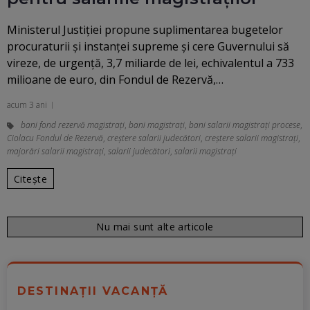
Ministerul Justiției propune suplimentarea bugetelor
procuraturii și instanței supreme și cere Guvernului să
vireze, de urgență, 3,7 miliarde de lei, echivalentul a 733
milioane de euro, din Fondul de Rezervă,…
acum 3 ani
bani fond rezervă magistrați
,
bani magistrați
,
bani salarii magistrați procese
,
Ciolacu Fondul de Rezervă
,
creştere salarii judecători
,
creștere salarii magistrați
,
majorări salarii magistrați
,
salarii judecători
,
salarii magistrați
Citește
Nu mai sunt alte articole
DESTINAȚII VACANȚĂ