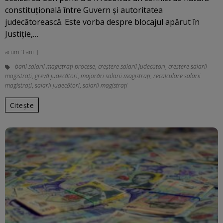
constituţională între Guvern şi autoritatea
judecătorească. Este vorba despre blocajul apărut în
Justiţie,…
acum 3 ani
bani salarii magistrați procese
,
creştere salarii judecători
,
creștere salarii
magistrați
,
grevă judecători
,
majorări salarii magistrați
,
recalculare salarii
magistraţi
,
salarii judecători
,
salarii magistrați
Citește