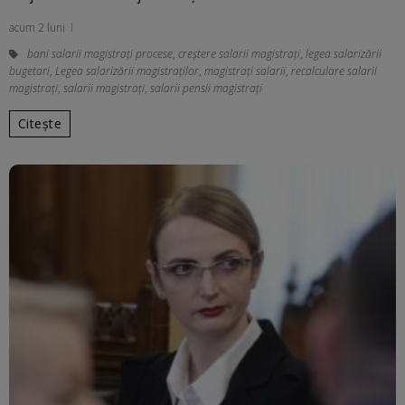
acum 2 luni
bani salarii magistrați procese
,
creștere salarii magistrați
,
legea salarizării
bugetari
,
Legea salarizării magistraților
,
magistrați salarii
,
recalculare salarii
magistraţi
,
salarii magistrați
,
salarii pensii magistrați
Citește