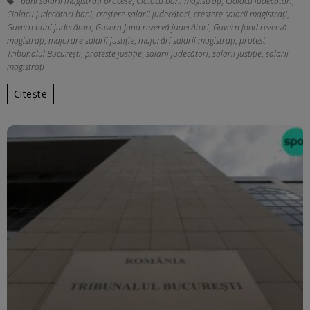
bani salarii magistrați procese
,
Ciolacu bani magistrați
,
Ciolacu judecători
,
Ciolacu judecători bani
,
creştere salarii judecători
,
creștere salarii magistrați
,
Guvern bani judecători
,
Guvern fond rezervă judecători
,
Guvern fond rezervă
magistrați
,
majorare salarii justiţie
,
majorări salarii magistrați
,
protest
Tribunalul București
,
proteste justiţie
,
salarii judecători
,
salarii Justiţie
,
salarii
magistrați
Citește