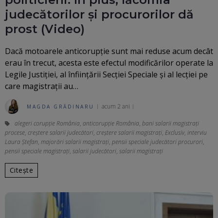
judecătorilor și procurorilor dă
prost (Video)
Dacă motoarele anticorupție sunt mai reduse acum decât
erau în trecut, acesta este efectul modificărilor operate la
Legile Justiției, al înființării Secției Speciale și al lecției pe
care magistrații au…
acum 2 ani
MAGDA GRĂDINARU
alegeri corupție România
,
anticorupție România
,
bani salarii magistrați
procese
,
creştere salarii judecători
,
creștere salarii magistrați
,
Exclusiv
,
interviu
Laura Ștefan
,
majorări salarii magistrați
,
pensii speciale judecători procurori
,
pensii speciale magistrați
,
salarii judecători
,
salarii magistrați
Citește