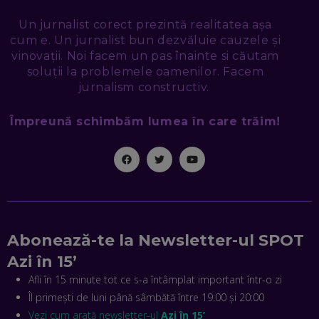
EP. 47
Un jurnalist corect prezintă realitatea așa
cum e. Un jurnalist bun dezvăluie cauzele și
NICOLAE ȚIBRIGAN, DIGITAL FORENSIC TEAM: CUM ÎȚI DAI
SEAMA CĂ CINEVA ÎNCEARCĂ SĂ TE MANIPULEZE, ONLINE.
vinovații. Noi facem un pas înainte si căutam
CE-AM ÎNVĂȚAT DIN EPISODUL GEORGESCU
soluții la problemele oamenilor. Facem
EP. 46
jurnalism constructiv.
Împreună schimbăm lumea în care trăim!
MIHAI CEPOI, JOBFUL: SCHIMBĂM MODUL ÎN CARE APLICI
LA JOB! CUM DEMONSTREZI ABILITĂȚI ȘI CÂȘTIGI PREMII
EP. 45
ANTONIO ENACHE, SENSE4FIT: CUM TE AJUTĂ
TEHNOLOGIA SĂ FACI SPORT, SĂ FII MAI COMPETITIV ȘI SĂ
CÂȘTIGI
EP. 44
Abonează-te la Newsletter-ul SPOT
CRISTIAN GROZEA, BEEFAST: PREGĂTIM CEL MAI BUN
Azi în 15’
DISPECERAT AUTOMAT DE PE PIAȚĂ! CUM POATE
REVOLUȚIONA LIVRĂRILE RAPIDE, DIN ROMÂNIA PÂNĂ ÎN
Afli în 15 minute tot ce s-a întâmplat important într-o zi
ASIA
Îl primești de luni până sâmbătă între 19:00 și 20:00
EP. 43
Vezi cum arată newsletter-ul
Azi în 15’