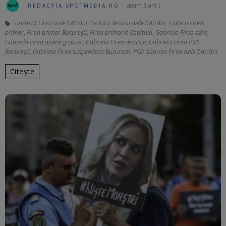
acum 3 ani
REDACȚIA SPOTMEDIA.RO
anchetă Firea azile bătrâni
,
Ciolacu demisii azile bătrâni
,
Ciolacu Firea
primar
,
Firea primar București
,
Firea primarie Capitala
,
Gabriela Firea azile
,
Gabriela Firea azilele groazei
,
Gabriela Firea demisie
,
Gabriela Firea PSD
București
,
Gabriela Firea suspendată București
,
PSD Gabriea Firea azile bătrâni
Citește