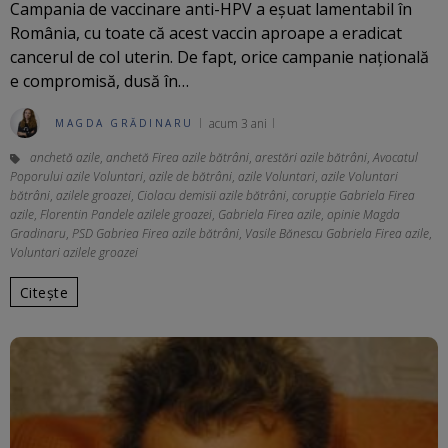
Campania de vaccinare anti-HPV a eșuat lamentabil în
România, cu toate că acest vaccin aproape a eradicat
cancerul de col uterin. De fapt, orice campanie națională
e compromisă, dusă în…
acum 3 ani
MAGDA GRĂDINARU
anchetă azile
,
anchetă Firea azile bătrâni
,
arestări azile bătrâni
,
Avocatul
Poporului azile Voluntari
,
azile de bătrâni
,
azile Voluntari
,
azile Voluntari
bătrâni
,
azilele groazei
,
Ciolacu demisii azile bătrâni
,
corupție Gabriela Firea
azile
,
Florentin Pandele azilele groazei
,
Gabriela Firea azile
,
opinie Magda
Gradinaru
,
PSD Gabriea Firea azile bătrâni
,
Vasile Bănescu Gabriela Firea azile
,
Voluntari azilele groazei
Citește