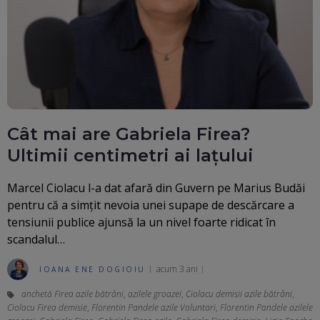
Cât mai are Gabriela Firea?
Ultimii centimetri ai lațului
Marcel Ciolacu l-a dat afară din Guvern pe Marius Budăi
pentru că a simțit nevoia unei supape de descărcare a
tensiunii publice ajunsă la un nivel foarte ridicat în
scandalul…
acum 3 ani
IOANA ENE DOGIOIU
anchetă Firea azile bătrâni
,
azilele groazei
,
Ciolacu demisii azile bătrâni
,
Ciolacu Firea demisie
,
Florentin Pandele azile Voluntari
,
Florentin Pandele azilele