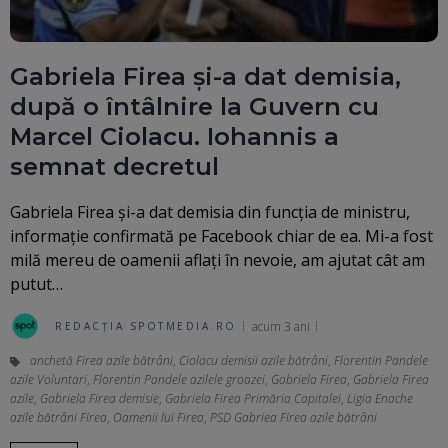
Gabriela Firea și-a dat demisia,
după o întâlnire la Guvern cu
Marcel Ciolacu. Iohannis a
semnat decretul
Gabriela Firea şi-a dat demisia din funcţia de ministru,
informaţie confirmată pe Facebook chiar de ea. Mi-a fost
milă mereu de oamenii aflați în nevoie, am ajutat cât am
putut…
acum 3 ani
REDACȚIA SPOTMEDIA.RO
anchetă Firea azile bătrâni
,
Ciolacu demisii azile bătrâni
,
Florentin Pandele
azile Voluntari
,
Florentin Pandele azilele groazei
,
Gabriela Firea
,
Gabriela Firea
azile
,
Gabriela Firea demisie
,
Gabriela Firea Primăria Capitalei
,
Ligia Enache
azile bătrâni Firea
,
Oamenii lui Firea
,
PSD Gabriea Firea azile bătrâni