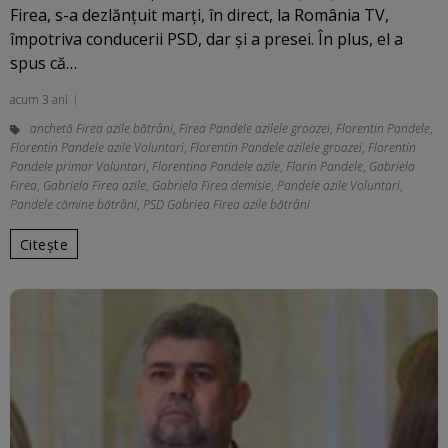
Firea, s-a dezlănţuit marţi, în direct, la România TV,
împotriva conducerii PSD, dar şi a presei. În plus, el a
spus că…
acum 3 ani
anchetă Firea azile bătrâni
,
Firea Pandele azilele groazei
,
Florentin Pandele
,
Florentin Pandele azile Voluntari
,
Florentin Pandele azilele groazei
,
Florentin
Pandele primar Voluntari
,
Florentina Pandele azile
,
Florin Pandele
,
Gabriela
Firea
,
Gabriela Firea azile
,
Gabriela Firea demisie
,
Pandele azile Voluntari
,
Pandele cămine bătrâni
,
PSD Gabriea Firea azile bătrâni
Citește