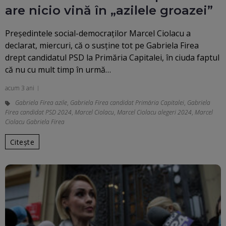
are nicio vină în „azilele groazei”
Preşedintele social-democraţilor Marcel Ciolacu a
declarat, miercuri, că o susține tot pe Gabriela Firea
drept candidatul PSD la Primăria Capitalei, în ciuda faptul
că nu cu mult timp în urmă…
acum 3 ani
Gabriela Firea azile
,
Gabriela Firea candidat Primăria Capitalei
,
Gabriela
Firea candidat PSD 2024
,
Marcel Ciolacu
,
Marcel Ciolacu alegeri 2024
,
Marcel
Ciolacu Gabriela Firea
Citește