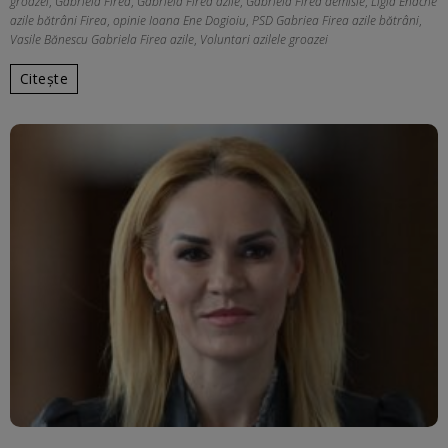
groazei
,
Gabriela Firea
,
Gabriela Firea azile
,
Gabriela Firea demisie
,
Ligia Enache
azile bătrâni Firea
,
opinie Ioana Ene Dogioiu
,
PSD Gabriea Firea azile bătrâni
,
Vasile Bănescu Gabriela Firea azile
,
Voluntari azilele groazei
Citește