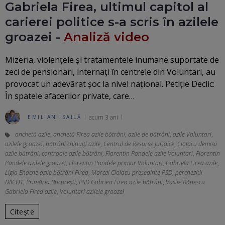
Gabriela Firea, ultimul capitol al
carierei politice s-a scris în azilele
groazei -
Analiză video
Mizeria, violențele și tratamentele inumane suportate de
zeci de pensionari, internați în centrele din Voluntari, au
provocat un adevărat șoc la nivel național. Petiție Declic:
În spatele afacerilor private, care…
acum 3 ani
EMILIAN ISAILĂ
anchetă azile
,
anchetă Firea azile bătrâni
,
azile de bătrâni
,
azile Voluntari
,
azilele groazei
,
bătrâni chinuiți azile
,
Centrul de Resurse Juridice
,
Ciolacu demisii
azile bătrâni
,
controale azile bătrâni
,
Florentin Pandele azile Voluntari
,
Florentin
Pandele azilele groazei
,
Florentin Pandele primar Voluntari
,
Gabriela Firea azile
,
Ligia Enache azile bătrâni Firea
,
Marcel Ciolacu președinte PSD
,
percheziții
DIICOT
,
Primăria București
,
PSD Gabriea Firea azile bătrâni
,
Vasile Bănescu
Gabriela Firea azile
,
Voluntari azilele groazei
Citește