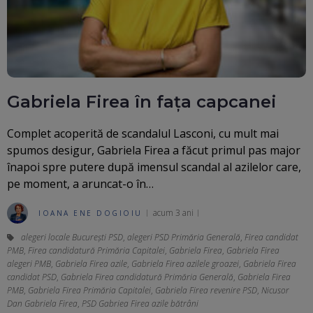
Gabriela Firea în fața capcanei
Complet acoperită de scandalul Lasconi, cu mult mai
spumos desigur, Gabriela Firea a făcut primul pas major
înapoi spre putere după imensul scandal al azilelor care,
pe moment, a aruncat-o în…
acum 3 ani
IOANA ENE DOGIOIU
alegeri locale București PSD
,
alegeri PSD Primăria Generală
,
Firea candidat
PMB
,
Firea candidatură Primăria Capitalei
,
Gabriela Firea
,
Gabriela Firea
alegeri PMB
,
Gabriela Firea azile
,
Gabriela Firea azilele groazei
,
Gabriela Firea
candidat PSD
,
Gabriela Firea candidatură Primăria Generală
,
Gabriela Firea
PMB
,
Gabriela Firea Primăria Capitalei
,
Gabriela Firea revenire PSD
,
Nicusor
Dan Gabriela Firea
,
PSD Gabriea Firea azile bătrâni