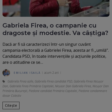
Gabriela Firea, o campanie cu
dragoste și modestie. Va câștiga?
Dacă ar fi să caracterizezi într-un singur cuvânt
campania electorală a Gabrielei Firea, acesta ar fi „umilă”.
Candidata PSD, în toate intervențiile și acțiunile politice,
are o atitudine ce se…
acum 2 ani
EMILIAN ISAILĂ
Gabriela Firea azile
,
Gabriela Firea candidat PSD
,
Gabriela Firea Nicușor
Dan
,
Gabriela Firea Primăria Capitalei
,
Nicusor Dan Gabriela Firea
,
Nicușor Dan
Primăria București
,
Piedone candidat Primăria Capitalei
,
Piedone condamnare
dosar Colectiv
Citește