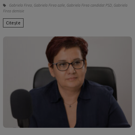
Gabriela Firea
,
Gabriela Firea azile
,
Gabriela Firea candidat PSD
,
Gabriela
Firea demisie
Citește