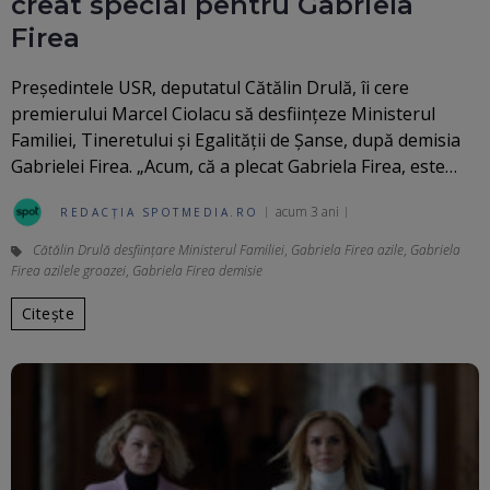
creat special pentru Gabriela
Firea
Preşedintele USR, deputatul Cătălin Drulă, îi cere
premierului Marcel Ciolacu să desfiinţeze Ministerul
Familiei, Tineretului şi Egalităţii de Şanse, după demisia
Gabrielei Firea. „Acum, că a plecat Gabriela Firea, este…
acum 3 ani
REDACȚIA SPOTMEDIA.RO
Cătălin Drulă desființare Ministerul Familiei
,
Gabriela Firea azile
,
Gabriela
Firea azilele groazei
,
Gabriela Firea demisie
Citește