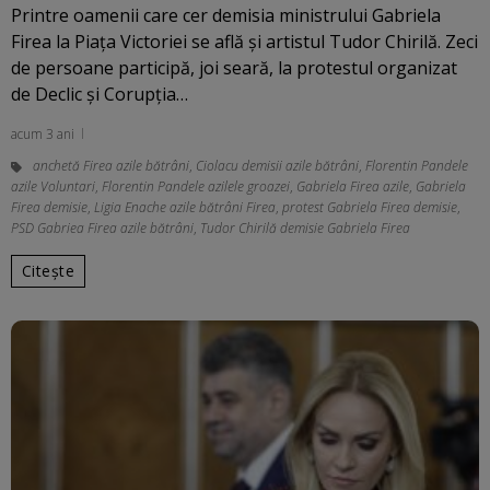
Printre oamenii care cer demisia ministrului Gabriela
Firea la Piaţa Victoriei se află şi artistul Tudor Chirilă. Zeci
de persoane participă, joi seară, la protestul organizat
de Declic şi Corupţia…
acum 3 ani
anchetă Firea azile bătrâni
,
Ciolacu demisii azile bătrâni
,
Florentin Pandele
azile Voluntari
,
Florentin Pandele azilele groazei
,
Gabriela Firea azile
,
Gabriela
Firea demisie
,
Ligia Enache azile bătrâni Firea
,
protest Gabriela Firea demisie
,
PSD Gabriea Firea azile bătrâni
,
Tudor Chirilă demisie Gabriela Firea
Citește