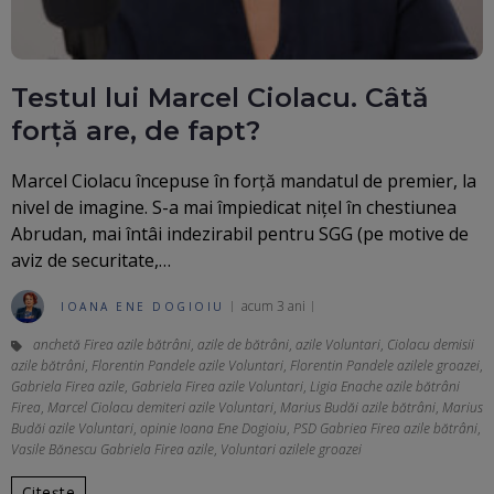
Testul lui Marcel Ciolacu. Câtă
forță are, de fapt?
Marcel Ciolacu începuse în forță mandatul de premier, la
nivel de imagine. S-a mai împiedicat nițel în chestiunea
Abrudan, mai întâi indezirabil pentru SGG (pe motive de
aviz de securitate,…
acum 3 ani
IOANA ENE DOGIOIU
anchetă Firea azile bătrâni
,
azile de bătrâni
,
azile Voluntari
,
Ciolacu demisii
azile bătrâni
,
Florentin Pandele azile Voluntari
,
Florentin Pandele azilele groazei
,
Gabriela Firea azile
,
Gabriela Firea azile Voluntari
,
Ligia Enache azile bătrâni
Firea
,
Marcel Ciolacu demiteri azile Voluntari
,
Marius Budăi azile bătrâni
,
Marius
Budăi azile Voluntari
,
opinie Ioana Ene Dogioiu
,
PSD Gabriea Firea azile bătrâni
,
Vasile Bănescu Gabriela Firea azile
,
Voluntari azilele groazei
Citește