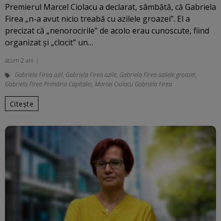
Premierul Marcel Ciolacu a declarat, sâmbătă, că Gabriela
Firea „n-a avut nicio treabă cu azilele groazei”. El a
precizat că „nenorocirile” de acolo erau cunoscute, fiind
organizat şi „clocit” un…
acum 2 ani
Gabriela Firea azil
,
Gabriela Firea azile
,
Gabriela Firea azilele groazei
,
Gabriela Firea Primăria Capitalei
,
Marcel Ciolacu Gabriela Firea
Citește