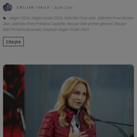
acum 2 ani
EMILIAN ISAILĂ
alegeri 2024
,
alegeri locale 2024
,
Gabriela Firea azile
,
Gabriela Firea Nicușor
Dan
,
Gabriela Firea Primăria Capitalei
,
Nicușor Dan primar general
,
Nicușor
Dan Primăria București
,
rezultate alegeri locale 2024
Citește