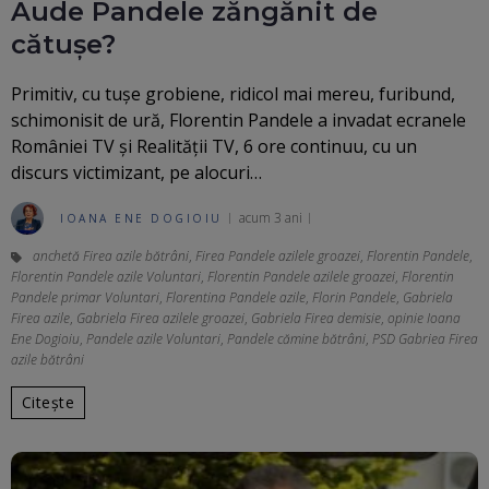
Aude Pandele zăngănit de
cătușe?
Primitiv, cu tușe grobiene, ridicol mai mereu, furibund,
schimonisit de ură, Florentin Pandele a invadat ecranele
României TV și Realității TV, 6 ore continuu, cu un
discurs victimizant, pe alocuri…
acum 3 ani
IOANA ENE DOGIOIU
anchetă Firea azile bătrâni
,
Firea Pandele azilele groazei
,
Florentin Pandele
,
Florentin Pandele azile Voluntari
,
Florentin Pandele azilele groazei
,
Florentin
Pandele primar Voluntari
,
Florentina Pandele azile
,
Florin Pandele
,
Gabriela
Firea azile
,
Gabriela Firea azilele groazei
,
Gabriela Firea demisie
,
opinie Ioana
Ene Dogioiu
,
Pandele azile Voluntari
,
Pandele cămine bătrâni
,
PSD Gabriea Firea
azile bătrâni
Citește