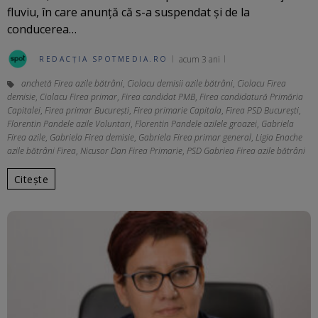
fluviu, în care anunţă că s-a suspendat şi de la
conducerea…
acum 3 ani
REDACȚIA SPOTMEDIA.RO
anchetă Firea azile bătrâni
,
Ciolacu demisii azile bătrâni
,
Ciolacu Firea
demisie
,
Ciolacu Firea primar
,
Firea candidat PMB
,
Firea candidatură Primăria
Capitalei
,
Firea primar București
,
Firea primarie Capitala
,
Firea PSD Bucureşti
,
Florentin Pandele azile Voluntari
,
Florentin Pandele azilele groazei
,
Gabriela
Firea azile
,
Gabriela Firea demisie
,
Gabriela Firea primar general
,
Ligia Enache
azile bătrâni Firea
,
Nicusor Dan Firea Primarie
,
PSD Gabriea Firea azile bătrâni
Citește