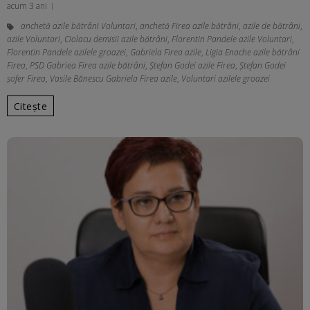
acum 3 ani
anchetă azile bătrâni Voluntari
,
anchetă Firea azile bătrâni
,
azile de bătrâni
,
azile Voluntari
,
Ciolacu demisii azile bătrâni
,
Florentin Pandele azile Voluntari
,
Florentin Pandele azilele groazei
,
Gabriela Firea azile
,
Ligia Enache azile bătrâni
Firea
,
PSD Gabriea Firea azile bătrâni
,
Ștefan Godei azile Firea
,
Ștefan Godei
şofer Firea
,
Vasile Bănescu Gabriela Firea azile
,
Voluntari azilele groazei
Citește