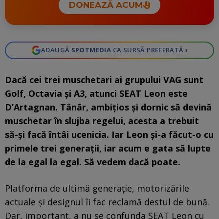
DONEAZĂ ACUM
›
ADAUGĂ
SPOTMEDIA
CA SURSĂ PREFERATĂ
Dacă cei trei muschetari ai grupului VAG sunt
Golf, Octavia și A3, atunci SEAT Leon este
D’Artagnan. Tânăr, ambițios și dornic să devină
muschetar
în slujba regelui
, acesta a trebuit
să-și facă întâi ucenicia. Iar Leon și-a făcut-o cu
primele trei generații, iar acum e gata să lupte
de la egal la egal. Să vedem dacă poate.
Platforma de ultimă generație, motorizările
actuale și designul îi fac reclamă destul de bună.
Dar, important, a nu se confunda SEAT Leon cu