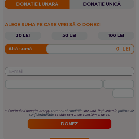
DONAȚIE LUNARĂ
DONAȚIE UNICĂ
ALEGE SUMA PE CARE VREI SĂ O DONEZI
30 LEI
50 LEI
100 LEI
LEI
Altă sumă
*
Continuând donația, accepți
termenii si condițiile
site-ului. Poți vedea în
politica de
confidențialitate
ce date personale colectăm și de ce.
DONEZ