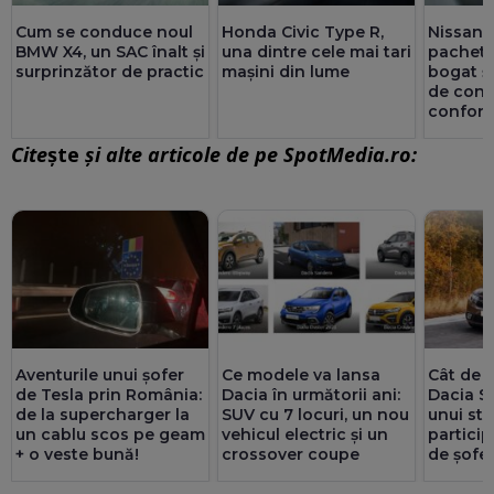
Nissan 
Cum se conduce noul
Honda Civic Type R,
pachet 
BMW X4, un SAC înalt și
una dintre cele mai tari
bogat și
surprinzător de practic
mașini din lume
de con
conforta
Cite
ște
și alte articole de pe SpotMedia.ro:
Aventurile unui șofer
Ce modele va lansa
Cât de d
de Tesla prin România:
Dacia în următorii ani:
Dacia S
de la supercharger la
SUV cu 7 locuri, un nou
unui stu
un cablu scos pe geam
vehicul electric și un
particip
+ o veste bună!
crossover coupe
de șofer