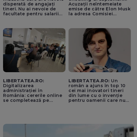
disperată de angajați
Acuzații neîntemeiate
tineri. Nu ai nevoie de
emise de către Elon Musk
facultate pentru salarii
la adresa Comisiei
cu șase cifre
Europene despre oferta
unui „acord secret”
pentru instaurarea
„cenzurii” pe platforma X
LIBERTATEA.RO:
LIBERTATEA.RO:
Un
Digitalizarea
român a ajuns în top 10
administrației în
cei mai inovatori tineri
România: cererile online
din lume cu o invenție
se completează pe
pentru oamenii care nu
calculatoarele de la
văd: „Are o misiune
ghișee
clară”