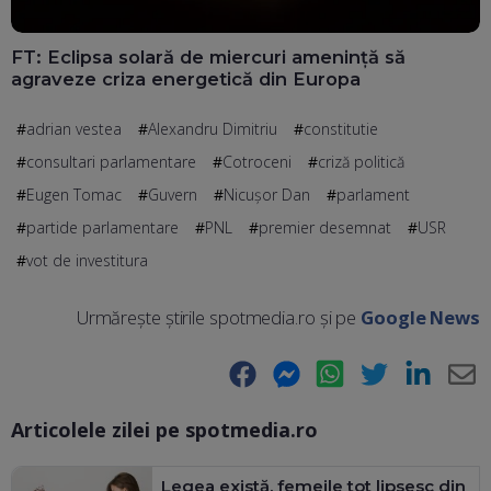
FT: Eclipsa solară de miercuri amenință să
agraveze criza energetică din Europa
adrian vestea
Alexandru Dimitriu
constitutie
consultari parlamentare
Cotroceni
criză politică
Eugen Tomac
Guvern
Nicușor Dan
parlament
partide parlamentare
PNL
premier desemnat
USR
vot de investitura
Urmărește știrile spotmedia.ro și pe
Google News
Facebook
Messenger
WhatsApp
Twitter
LinkedIn
E-
Articolele zilei pe spotmedia.ro
Ma
Legea există, femeile tot lipsesc din