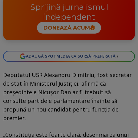
Sprijină jurnalismul
independent
DONEAZĂ ACUM
›
ADAUGĂ
SPOTMEDIA
CA SURSĂ PREFERATĂ
Deputatul USR Alexandru Dimitriu, fost secretar
de stat în Ministerul Justiției, afirmă că
președintele Nicușor Dan ar fi trebuit să
consulte partidele parlamentare înainte să
propună un nou candidat pentru funcția de
premier.
„Constituția este foarte clară: desemnarea unui