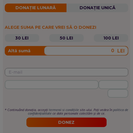
DONAȚIE LUNARĂ
DONAȚIE UNICĂ
ALEGE SUMA PE CARE VREI SĂ O DONEZI
30 LEI
50 LEI
100 LEI
LEI
Altă sumă
*
Continuând donația, accepți
termenii si condițiile
site-ului. Poți vedea în
politica de
confidențialitate
ce date personale colectăm și de ce.
DONEZ