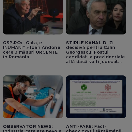
GSP.RO:
„Gata, e
STIRILE KANAL D:
Zi
INUMAN!” » Ioan Andone
decisivă pentru Călin
cere 3 măsuri URGENTE
Georgescu! Fostul
în România
candidat la prezidențiale
află dacă va fi judecat
pentru tentativă de
lovitură de stat
OBSERVATOR NEWS:
ANTI-FAKE:
Fact-
Industria care are nevoie
checking-ul săptămânii: