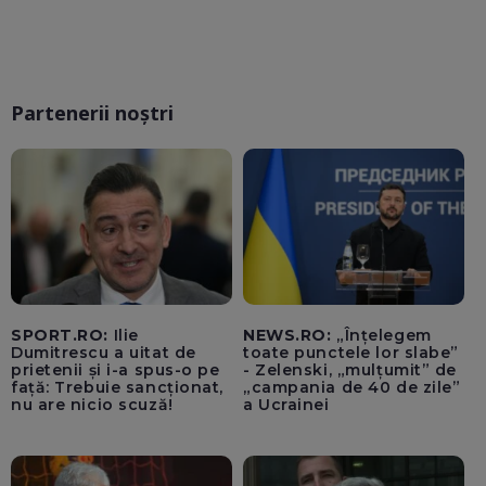
Partenerii noștri
SPORT.RO:
Ilie
NEWS.RO:
„Înțelegem
Dumitrescu a uitat de
toate punctele lor slabe”
prietenii și i-a spus-o pe
- Zelenski, „mulțumit” de
față: Trebuie sancționat,
„campania de 40 de zile”
nu are nicio scuză!
a Ucrainei