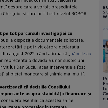
ebuie clarificat cum a fost calculată
ent” despre care a vorbit președintele
E
S
 Chirițoiu, și care ar fi fost nivelul ROBOR
W
 pe tot parcursul investigației cu
 pus la dispoziție documentele solicitate.
nterpretările potrivit cărora declarația
din august 2022, când afirma că „
băncile au
 ar reprezenta o dovadă a unor suspiciuni
ivit lui Dan Suciu, acea intervenție a fost
j” al pieței monetare și „nimic mai mult”.
Pr
En
rtizează că deciziile Consiliului
fo
mportante asupra stabilității financiare și
Ci
cu
 consideră esențial ca acestea să fie
finalizarea proceselor în instanță.