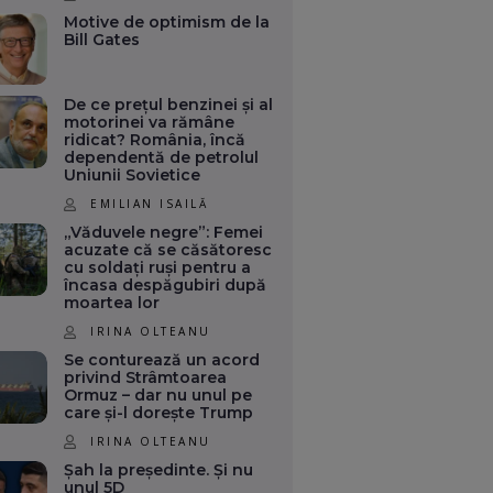
Motive de optimism de la
Bill Gates
De ce prețul benzinei și al
motorinei va rămâne
ridicat? România, încă
dependentă de petrolul
Uniunii Sovietice
EMILIAN ISAILĂ
„Văduvele negre”: Femei
acuzate că se căsătoresc
cu soldați ruși pentru a
încasa despăgubiri după
moartea lor
IRINA OLTEANU
Se conturează un acord
privind Strâmtoarea
Ormuz – dar nu unul pe
care și-l dorește Trump
IRINA OLTEANU
Șah la președinte. Și nu
unul 5D