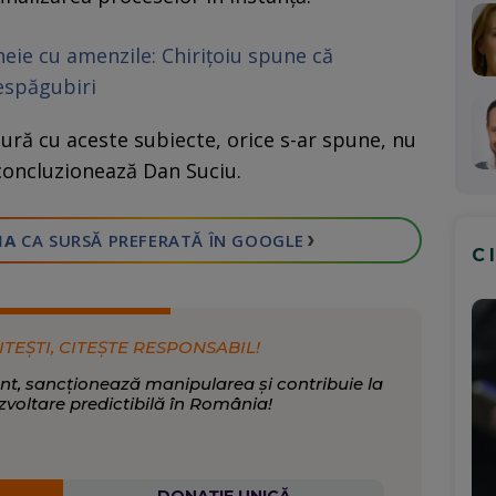
eie cu amenzile: Chirițoiu spune că
espăgubiri
ură cu aceste subiecte, orice s-ar spune, nu
 concluzionează Dan Suciu.
›
IA
CA SURSĂ PREFERATĂ
ÎN GOOGLE
C
ITEȘTI, CITEȘTE RESPONSABIL!
nt, sancționează manipularea și contribuie la
zvoltare predictibilă în România!