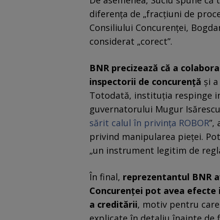
De asemenea, Suciu spune că tr
diferența de „fracțiuni de proc
Consiliului Concurenței, Bogdan
considerat „corect”.
BNR precizează că a colaborat
inspectorii de concurență
și a
Totodată, instituția respinge i
guvernatorului Mugur Isărescu 
sărit calul în privința ROBOR
”,
privind manipularea pieței. Potr
„un instrument legitim de regla
În final,
reprezentantul BNR ave
Concurenței pot avea efecte i
a creditării
, motiv pentru care
explicate în detaliu înainte de 