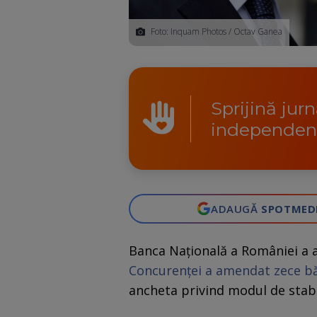
Foto: Inquam Photos / Octav Ganea
Sprijină jur
independen
ADAUGĂ
SPOTMED
Banca Națională a României a a
Concurenței a amendat zece bă
ancheta privind modul de stabi