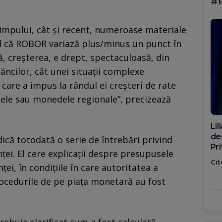
#
impului, cât şi recent, numeroase materiale
ul că ROBOR variază plus/minus un punct în
ă, creşterea, e drept, spectaculoasă, din
ăncilor, cât unei situaţii complexe
 care a impus la rândul ei creşteri de rate
ele sau monedele regionale”, precizează
Di
ca
ică totodată o serie de întrebări privind
po
nței. El cere explicații despre presupusele
Cit
nței, în condițiile în care autoritatea a
ocedurile de pe piața monetară au fost