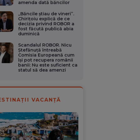
amenda dată băncilor
„Băncile știau de vineri”.
Chirițoiu explică de ce
decizia privind ROBOR a
fost făcută publică abia
duminică
Scandalul ROBOR. Nicu
Ștefănuță întreabă
Comisia Europeană cum
își pot recupera românii
banii: Nu este suficient ca
statul să dea amenzi
ESTINAȚII VACANȚĂ