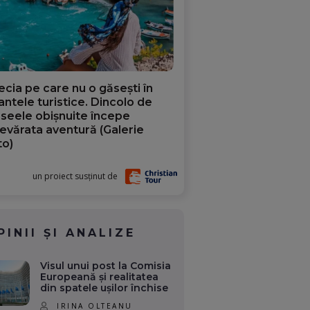
ecia pe care nu o găsești în
iantele turistice. Dincolo de
aseele obișnuite începe
evărata aventură (Galerie
to)
un proiect susținut de
PINII ȘI ANALIZE
Visul unui post la Comisia
Europeană și realitatea
din spatele ușilor închise
IRINA OLTEANU