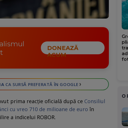
Gr
nalismul
pl
DONEAZĂ
tr
t
ad
ACUM
fo
›
IA
CA SURSĂ PREFERATĂ
ÎN GOOGLE
O
vut prima reacție oficială după ce
Consiliul
nci cu vreo 710 de milioane de euro
în
lire a indicelui ROBOR.