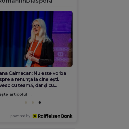
RomâniÎnDiaspora
ana Olar, românca de la Google
re demonstrează că diaspora
ate schimba România
ește articolul
powered by