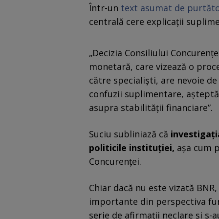
Într-un
text asumat de purtăto
centrală cere explicații suplim
„Decizia Consiliului Concurenţe
monetară, care vizează o proce
către specialişti, are nevoie de
confuzii suplimentare, aşteptă
asupra stabilităţii financiare”.
Suciu subliniază că
investigați
politicile instituției,
așa cum p
Concurenței.
Chiar dacă nu este vizată BNR, 
importante din perspectiva fun
serie de afirmaţii neclare şi s-a