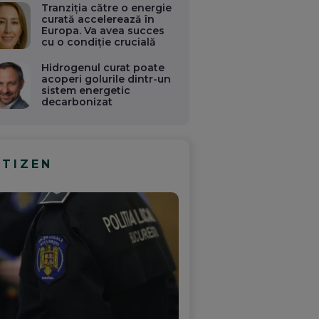
Tranziția către o energie
curată accelerează în
Europa. Va avea succes
cu o condiție crucială
Hidrogenul curat poate
acoperi golurile dintr-un
sistem energetic
decarbonizat
ITIZEN