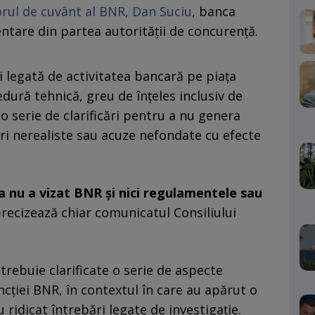
rul de cuvânt al BNR, Dan Suciu
, banca
entare din partea autorității de concurență.
i legată de activitatea bancară pe piaţa
dură tehnică, greu de înţeles inclusiv de
 o serie de clarificări pentru a nu genera
ri nerealiste sau acuze nefondate cu efecte
a nu a vizat BNR și nici regulamentele sau
recizează chiar comunicatul Consiliului
trebuie clarificate o serie de aspecte
cţiei BNR, în contextul în care au apărut o
u ridicat întrebări legate de investigaţie.