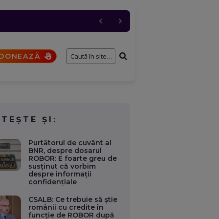
 industriali, dacă e
 și anulări masive
cul a fost restricționat
ernavodă
DONEAZĂ
ITEȘTE ȘI:
Purtătorul de cuvânt al
BNR, despre dosarul
ROBOR: E foarte greu de
susținut că vorbim
despre informații
confidențiale
CSALB: Ce trebuie să știe
românii cu credite în
funcție de ROBOR după