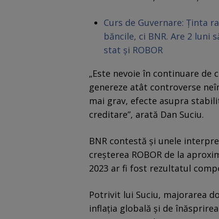
Curs de Guvernare: Ținta ra
băncile, ci BNR. Are 2 luni 
stat și ROBOR
„Este nevoie în continuare de cl
genereze atât controverse neîn
mai grav, efecte asupra stabilit
creditare”, arată Dan Suciu.
BNR contestă și unele interpret
creșterea ROBOR de la aproxim
2023 ar fi fost rezultatul com
Potrivit lui Suciu, majorarea d
inflația globală și de înăsprir