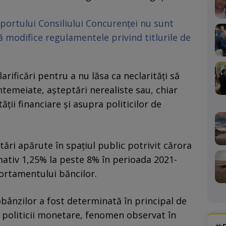
portului Consiliului Concurenței nu sunt
să modifice regulamentele privind titlurile de
arificări pentru a nu lăsa ca neclarități să
temeiate, așteptări nerealiste sau, chiar
ății financiare și asupra politicilor de
ări apărute în spațiul public potrivit cărora
ativ 1,25% la peste 8% în perioada 2021-
portamentului băncilor.
obânzilor a fost determinată în principal de
ea politicii monetare, fenomen observat în