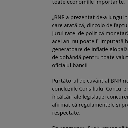
toate economiile importante.
„BNR a prezentat de-a lungul t
care arată că, dincolo de fapt
jurul ratei de politică monetar
acei ani nu poate fi imputată b
generatoare de inflaţie globală
de dobândă pentru toate valut
oficialul băncii.
Purtătorul de cuvânt al BNR rid
concluziile Consiliului Concure
încălcări ale legislației concure
afirmat că regulamentele și pr
respectate.