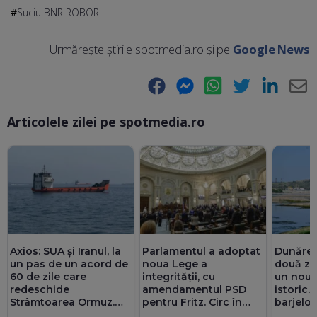
Suciu BNR ROBOR
Urmărește știrile spotmedia.ro și pe
Google News
Facebook
Messenger
WhatsApp
Twitter
LinkedIn
E-
Articolele zilei pe spotmedia.ro
Ma
Axios: SUA și Iranul, la
Parlamentul a adoptat
Dunărea 
un pas de un acord de
noua Lege a
două zi
60 de zile care
integrității, cu
un nou 
redeschide
amendamentul PSD
istoric.
Strâmtoarea Ormuz.
pentru Fritz. Circ în
barjelor
Teheranul are deja o
Senat cu amante și
foarte s