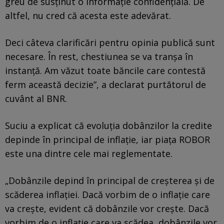
greu de susținut o informație confidențială. De
altfel, nu cred că acesta este adevărat.
Deci câteva clarificări pentru opinia publică sunt
necesare. În rest, chestiunea se va tranșa în
instanță. Am văzut toate băncile care contestă
ferm această decizie”, a declarat purtătorul de
cuvânt al BNR.
Suciu a explicat că evoluția dobânzilor la credite
depinde în principal de inflație, iar piața ROBOR
este una dintre cele mai reglementate.
„Dobânzile depind în principal de creșterea și de
scăderea inflației. Dacă vorbim de o inflație care
va crește, evident că dobânzile vor crește. Dacă
vorbim de o inflație care va scădea, dobânzile vor