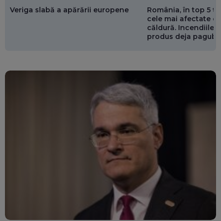
Veriga slabă a apărării europene
România, în top 5 ț
cele mai afectate de
căldură. Incendiile ș
produs deja pagube
miliarde de euro