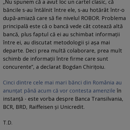
„Nu spunem că a avut loc un cartel clasic, că
băncile s-au întâlnit între ele, s-au hotărât într-o
după-amiază care să fie nivelul ROBOR. Problema
principală este că o bancă vede cât cotează altă
bancă, plus faptul că ei au schimbat informații
între ei, au discutat metodologii și aşa mai
departe. Deci prea multă colaborare, prea mult
schimb de informații între firme care sunt
concurente”, a declarat Bogdan Chirițoiu.
Cinci dintre cele mai mari bănci din România au
anunțat până acum că vor contesta amenzile
în
instanță - este vorba despre Banca Transilvania,
BCR, BRD, Raiffeisen şi Unicredit.
T.D.