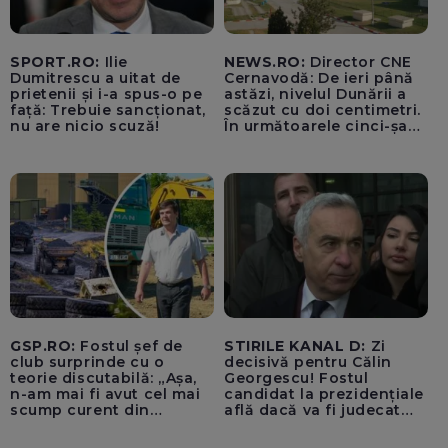
SPORT.RO:
Ilie
NEWS.RO:
Director CNE
Dumitrescu a uitat de
Cernavodă: De ieri până
prietenii și i-a spus-o pe
astăzi, nivelul Dunării a
față: Trebuie sancționat,
scăzut cu doi centimetri.
nu are nicio scuză!
În următoarele cinci-șase
zile vom opri Reactorul 2
de la Cernavodă, dacă nu
luăm în considerare
operațiunile de astăzi cu
barjele
GSP.RO:
Fostul șef de
STIRILE KANAL D:
Zi
club surprinde cu o
decisivă pentru Călin
teorie discutabilă: „Așa,
Georgescu! Fostul
n-am mai fi avut cel mai
candidat la prezidențiale
scump curent din
află dacă va fi judecat
Uniunea Europeană”
pentru tentativă de
lovitură de stat