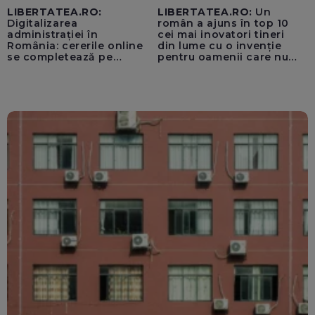
LIBERTATEA.RO:
LIBERTATEA.RO:
Un
Digitalizarea
român a ajuns în top 10
administrației în
cei mai inovatori tineri
România: cererile online
din lume cu o invenție
se completează pe
pentru oamenii care nu
calculatoarele de la
văd: „Are o misiune
ghișee
clară”