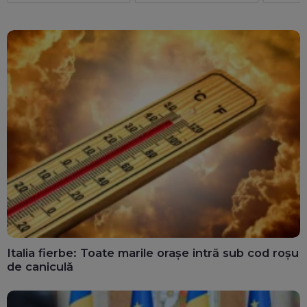
înțelegere cu Oman
parteneriate gay
Operați
amânat
Italia fierbe: Toate marile orașe intră sub cod roșu
de caniculă