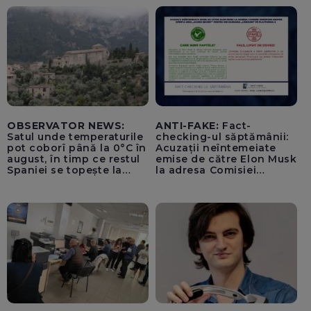
OBSERVATOR NEWS:
ANTI-FAKE:
Fact-
Satul unde temperaturile
checking-ul săptămânii:
pot coborî până la 0°C în
Acuzații neîntemeiate
august, în timp ce restul
emise de către Elon Musk
Spaniei se topește la
la adresa Comisiei
40°C
Europene despre oferta
unui „acord secret”
pentru instaurarea
„cenzurii” pe platforma X