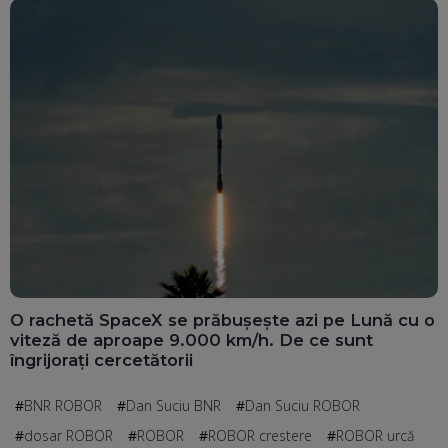
O rachetă SpaceX se prăbușește azi pe Lună cu o
viteză de aproape 9.000 km/h. De ce sunt
îngrijorați cercetătorii
BNR ROBOR
Dan Suciu BNR
Dan Suciu ROBOR
dosar ROBOR
ROBOR
ROBOR crestere
ROBOR urcă