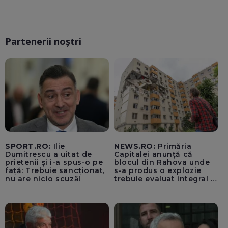
Partenerii noștri
SPORT.RO:
Ilie
NEWS.RO:
Primăria
Dumitrescu a uitat de
Capitalei anunță că
prietenii și i-a spus-o pe
blocul din Rahova unde
față: Trebuie sancționat,
s-a produs o explozie
nu are nicio scuză!
trebuie evaluat integral și
trebuie montați senzori
seismici înainte de
lucrările de punere în
siguranță a părții grav
afectate