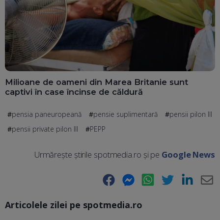
Milioane de oameni din Marea Britanie sunt
captivi în case încinse de căldură
pensia paneuropeană
pensie suplimentară
pensii pilon III
pensii private pilon III
PEPP
Urmărește știrile spotmedia.ro și pe
Google News
Facebook
Messenger
WhatsApp
Twitter
LinkedIn
E-
Articolele zilei pe spotmedia.ro
Ma