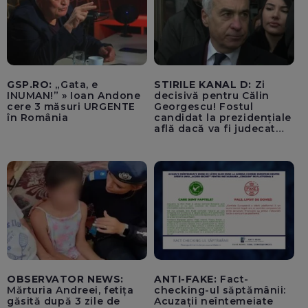
GSP.RO:
„Gata, e
STIRILE KANAL D:
Zi
INUMAN!” » Ioan Andone
decisivă pentru Călin
cere 3 măsuri URGENTE
Georgescu! Fostul
în România
candidat la prezidențiale
află dacă va fi judecat
pentru tentativă de
lovitură de stat
OBSERVATOR NEWS:
ANTI-FAKE:
Fact-
Mărturia Andreei, fetița
checking-ul săptămânii:
găsită după 3 zile de
Acuzații neîntemeiate