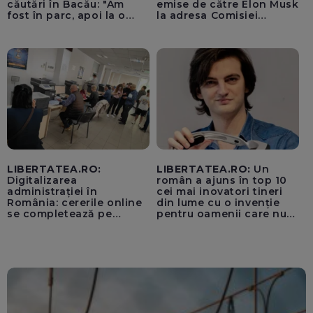
căutări în Bacău: "Am
emise de către Elon Musk
fost în parc, apoi la o
la adresa Comisiei
fetiță acasă"
Europene despre oferta
unui „acord secret”
pentru instaurarea
„cenzurii” pe platforma X
LIBERTATEA.RO:
LIBERTATEA.RO:
Un
Digitalizarea
român a ajuns în top 10
administrației în
cei mai inovatori tineri
România: cererile online
din lume cu o invenție
se completează pe
pentru oamenii care nu
calculatoarele de la
văd: „Are o misiune
ghișee
clară”