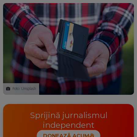
Ma
Foto: Unsplash
Sprijină jurnalismul
independent
DONEAZĂ ACUM