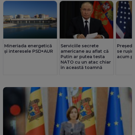
Mineriada energetică
Serviciile secrete
Președi
și interesele PSD+AUR
americane au aflat că
se rușin
Putin ar putea testa
acum pr
NATO cu un atac chiar
în această toamnă