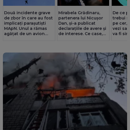
De ce pe
Două incidente grave
Mirabela Grădinaru,
trebui s
de zbor în care au fost
partenera lui Nicușor
pe cer, 
implicați parașutiști
Dan, și-a publicat
vezi sau
MApN. Unul a rămas
declarațiile de avere și
va fi si
agățat de un avion
de interese. Ce case,
evenime
(Video)
terenuri, datorii și
salariu are la Dacia