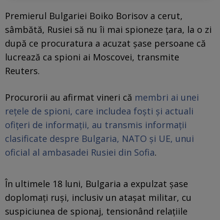
Premierul Bulgariei Boiko Borisov a cerut,
sâmbătă, Rusiei să nu îi mai spioneze ţara, la o zi
după ce procuratura a acuzat şase persoane că
lucrează ca spioni ai Moscovei, transmite
Reuters.
Procurorii au afirmat vineri că
membri ai unei
reţele de spioni, care includea foşti şi actuali
ofiţeri de informaţii, au transmis informaţii
clasificate despre Bulgaria, NATO şi UE, unui
oficial al ambasadei Rusiei din Sofia
.
În ultimele 18 luni, Bulgaria a expulzat şase
doplomaţi ruşi, inclusiv un ataşat militar, cu
suspiciunea de spionaj, tensionând relaţiile