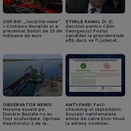
GSP.RO:
„Jucăriile mele”
STIRILE KANAL D:
Zi
» Cristiano Ronaldo și-a
decisivă pentru Călin
prezentat bolizii de 25 de
Georgescu! Fostul
milioane de euro
candidat la prezidențiale
află dacă va fi judecat
pentru tentativă de
lovitură de stat
OBSERVATOR NEWS:
ANTI-FAKE:
Fact-
Misiune eșuată pe
checking-ul săptămânii:
Dunăre: Barjele nu au
Acuzații neîntemeiate
fost scufundate. Oprirea
emise de către Elon Musk
Reactorului 2 de la
la adresa Comisiei
Cernavodă, inevitabilă
Europene despre oferta