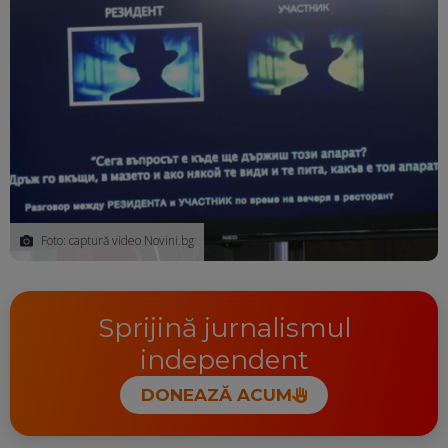
Foto: captură video Novini.bg
Sprijină jurnalismul
independent
DONEAZĂ ACUM