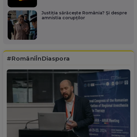
Justiția sărăcește România? Și despre
amnistia corupților
#RomâniÎnDiaspora