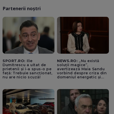
Partenerii noștri
SPORT.RO:
Ilie
NEWS.RO:
„Nu există
Dumitrescu a uitat de
soluții magice”,
prietenii și i-a spus-o pe
avertizează Maia Sandu
față: Trebuie sancționat,
vorbind despre criza din
nu are nicio scuză!
domeniul energetic și
hidrologic. Ea îndeamnă
populația să facă
economii: „Altfel vom
plăti tarife foarte mari”