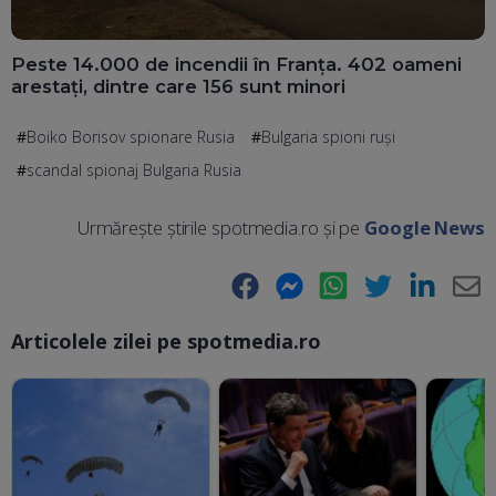
Peste 14.000 de incendii în Franța. 402 oameni
arestați, dintre care 156 sunt minori
Boiko Borisov spionare Rusia
Bulgaria spioni ruși
scandal spionaj Bulgaria Rusia
Urmărește știrile spotmedia.ro și pe
Google News
Facebook
Messenger
WhatsApp
Twitter
LinkedIn
E-
Articolele zilei pe spotmedia.ro
Ma