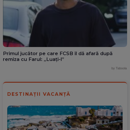
Primul jucător pe care FCSB îl dă afară după
remiza cu Farul: „Luați-l”
by Taboola
DESTINAȚII VACANȚĂ