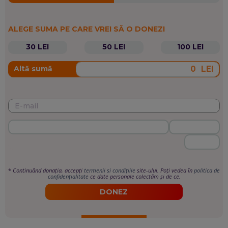
ALEGE SUMA PE CARE VREI SĂ O DONEZI
30 LEI
50 LEI
100 LEI
LEI
Altă sumă
*
Continuând donația, accepți
termenii si condițiile
site-ului. Poți vedea în
politica de
confidențialitate
ce date personale colectăm și de ce.
DONEZ