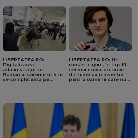
unui „acord secret”
pentru instaurarea
„cenzurii” pe platforma X
LIBERTATEA.RO:
LIBERTATEA.RO:
Un
Digitalizarea
român a ajuns în top 10
administrației în
cei mai inovatori tineri
România: cererile online
din lume cu o invenție
se completează pe
pentru oamenii care nu
calculatoarele de la
văd: „Are o misiune
ghișee
clară”