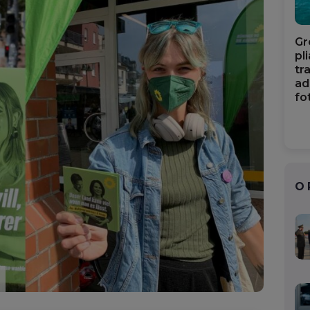
Gr
pl
tr
ad
fo
O