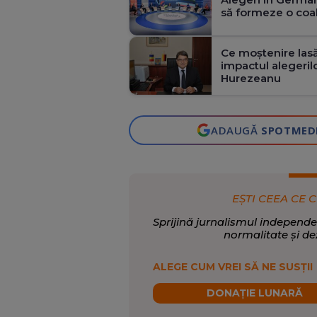
să formeze o coal
Ce moștenire lasă
impactul alegeril
Hurezeanu
ADAUGĂ
SPOTMED
EȘTI CEEA CE C
Sprijină jurnalismul independe
normalitate și de
ALEGE CUM VREI SĂ NE SUSȚII
DONAȚIE LUNARĂ