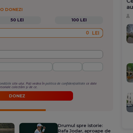
Ce
au
 O DONEZI
50 LEI
100 LEI
LEI
ondițiile
site-ului. Poți vedea în
politica de confidențialitate
ce date
rsonale colectăm și de ce.
DONEZ
Drumul spre istorie:
Rafa Jodar, aproape de