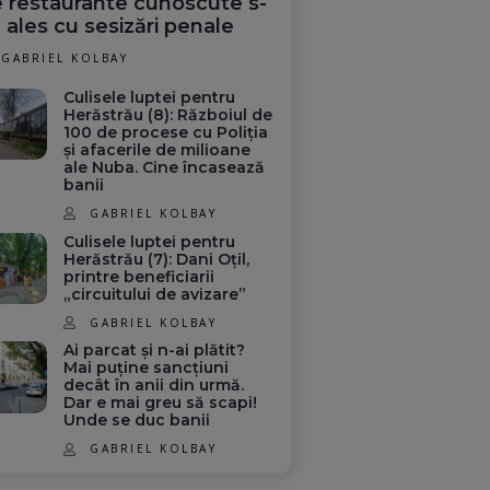
 restaurante cunoscute s-
 ales cu sesizări penale
GABRIEL KOLBAY
Culisele luptei pentru
Herăstrău (8): Războiul de
100 de procese cu Poliția
și afacerile de milioane
ale Nuba. Cine încasează
banii
GABRIEL KOLBAY
Culisele luptei pentru
Herăstrău (7): Dani Oțil,
printre beneficiarii
„circuitului de avizare”
GABRIEL KOLBAY
Ai parcat și n-ai plătit?
Mai puține sancțiuni
decât în anii din urmă.
Dar e mai greu să scapi!
Unde se duc banii
GABRIEL KOLBAY