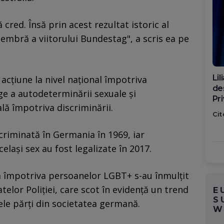
 cred. Însă prin acest rezultat istoric al
 membră a viitorului Bundestag", a scris ea pe
Di
acţiune la nivel naţional împotriva
ca
ge a autodeterminării sexuale şi
po
ală împotriva discriminării.
Cit
riminată în Germania în 1969, iar
elaşi sex au fost legalizate în 2017.
ră împotriva persoanelor LGBT+ s-au înmulţit
elor Poliţiei, care scot în evidenţă un trend
E
S
le părţi din societatea germană.
W