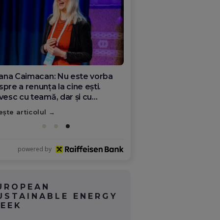
ana Olar, românca de la Google
re demonstrează că diaspora
ate schimba România
ește articolul
powered by
UROPEAN
USTAINABLE ENERGY
EEK