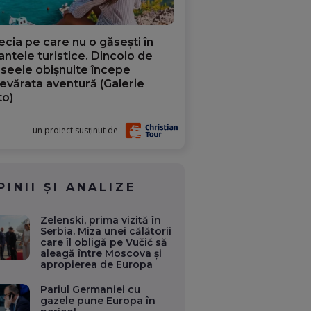
ecia pe care nu o găsești în
iantele turistice. Dincolo de
aseele obișnuite începe
evărata aventură (Galerie
to)
un proiect susținut de
PINII ȘI ANALIZE
Zelenski, prima vizită în
Serbia. Miza unei călătorii
care îl obligă pe Vučić să
aleagă între Moscova și
apropierea de Europa
Pariul Germaniei cu
gazele pune Europa în