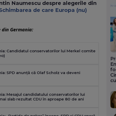
lentin Naumescu despre alegerile din
Schimbarea de care Europa (nu)
e din Germania:
ia: Candidatul conservatorilor lui Merkel comite
eo)
Pr
En
fo
ia: SPD anunță că Olaf Scholz va deveni
Ci
cu
ia: Mesajul candidatului conservatorilor lui
mai slab rezultat CDU în aproape 80 de ani
ia: „Partida de poker” începe. SPD și CDU speră