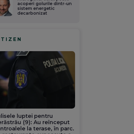
acoperi golurile dintr-un
sistem energetic
decarbonizat
ITIZEN
lisele luptei pentru
răstrău (9): Au reînceput
ntroalele la terase, în parc.