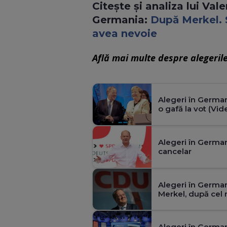
Citeşte şi analiza lui Va
Germania:
După Merkel. 
avea nevoie
Află mai multe despre alegeril
Alegeri în German
o gafă la vot (Vid
Alegeri în German
cancelar
Alegeri în German
Merkel, după cel 
Alegeri în German