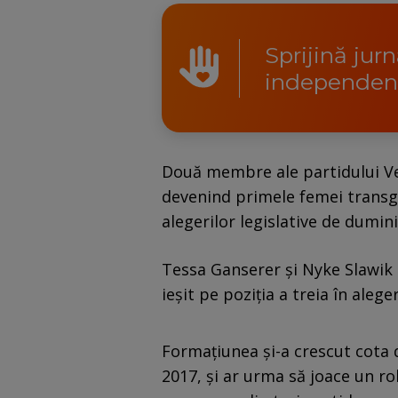
Sprijină jur
independen
Două membre ale partidului Ver
devenind primele femei transg
alegerilor legislative de dumini
Tessa Ganserer şi Nyke Slawik 
ieşit pe poziţia a treia în aleger
Formaţiunea şi-a crescut cota 
2017, şi ar urma să joace un rol