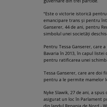
guvernare din trei partide.
"Este o victorie istorică pentr
emancipare trans şi pentru în
Ganserer, 44 de ani, pentru Re
simbolul unei societăţi deschis
Pentru Tessa Ganserer, care a 
Bavaria în 2013, în capul listei
pentru ratificarea unei schimb
Tessa Ganserer, care are doi fi
pentru a le permite mamelor l
Nyke Slawik, 27 de ani, a spus c
asigurat un loc în Parlament pr
din landul Renania de Nord - We