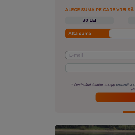
ALEGE SUMA PE CARE VREI SĂ
30 LEI
Altă sumă
*
Continuând donația, accepți
termenii si c
pe