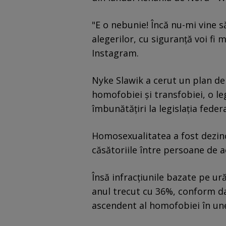
"E o nebunie! Încă nu-mi vine să
alegerilor, cu siguranţă voi fi
Instagram.
Nyke Slawik a cerut un plan de 
homofobiei şi transfobiei, o le
îmbunătăţiri la legislaţia feder
Homosexualitatea a fost dezinc
căsătoriile între persoane de ac
Însă infracţiunile bazate pe u
anul trecut cu 36%, conform dat
ascendent al homofobiei în une