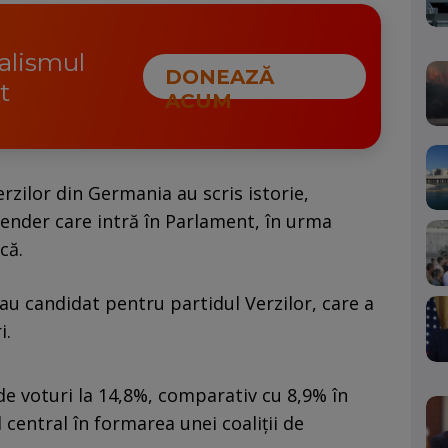
nalismul
DONEAZĂ
t
ACUM
zilor din Germania au scris istorie,
ender care intră în Parlament, în urma
că.
au candidat pentru partidul Verzilor, care a
i.
de voturi la 14,8%, comparativ cu 8,9% în
 central în formarea unei coaliţii de