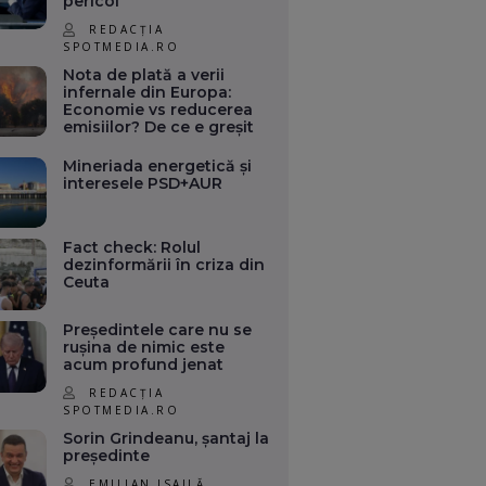
pericol
REDACȚIA
SPOTMEDIA.RO
Nota de plată a verii
infernale din Europa:
Economie vs reducerea
emisiilor? De ce e greșit
Mineriada energetică și
interesele PSD+AUR
Fact check: Rolul
dezinformării în criza din
Ceuta
Președintele care nu se
rușina de nimic este
acum profund jenat
REDACȚIA
SPOTMEDIA.RO
Sorin Grindeanu, șantaj la
președinte
EMILIAN ISAILĂ