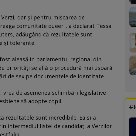
u Verzi, dar şi pentru mişcarea de
treaga comunitate queer", a declarat Tessa
uters, adăugând că rezultatele sunt
e şi tolerante.
fost aleasă în parlamentul regional din
 de priorităţi se află o procedură mai uşoară
ări de sex pe documentele de identitate.
i, vrea de asemenea schimbări legislative
esbiene să adopte copii.
#
ă rezultatele sunt incredibile. Ea şi-a
in intermediul listei de candidaţi a Verzilor
stfalia.