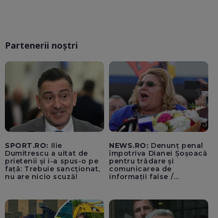
Partenerii noștri
SPORT.RO:
Ilie
NEWS.RO:
Denunț penal
Dumitrescu a uitat de
împotriva Dianei Șoșoacă
prietenii și i-a spus-o pe
pentru trădare și
față: Trebuie sancționat,
comunicarea de
nu are nicio scuză!
informații false /
Documentul, depus la
Parchetul de pe lângă
Înalta Curte de Casație și
Justiție de Adrian
Băzăvan și Asociația