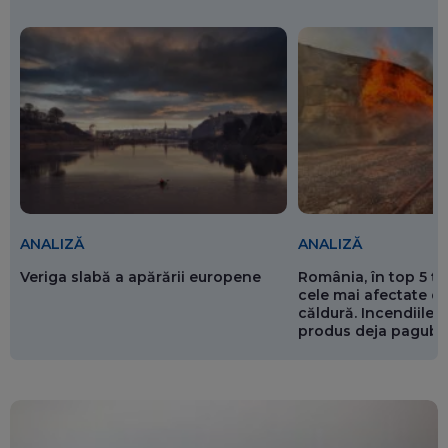
ANALIZĂ
ANALIZĂ
Veriga slabă a apărării europene
România, în top 5 ț
cele mai afectate de
căldură. Incendiile ș
produs deja pagube
miliarde de euro