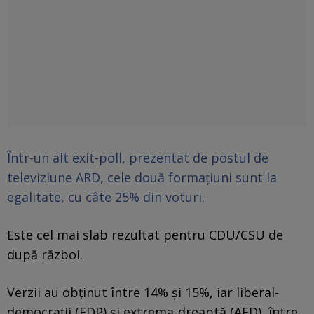
Într-un alt exit-poll, prezentat de postul de
televiziune ARD, cele două formaţiuni sunt la
egalitate, cu câte 25% din voturi.
Este cel mai slab rezultat pentru CDU/CSU de
după război.
Verzii au obţinut între 14% și 15%, iar liberal-
democraţii (FDP) şi extrema-dreaptă (AFD), între