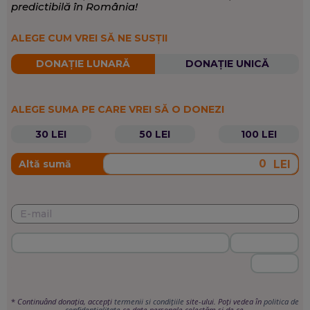
predictibilă în România!
ALEGE CUM VREI SĂ NE SUSȚII
DONAȚIE LUNARĂ
DONAȚIE UNICĂ
ALEGE SUMA PE CARE VREI SĂ O DONEZI
30 LEI
50 LEI
100 LEI
LEI
Altă sumă
*
Continuând donația, accepți
termenii si condițiile
site-ului. Poți vedea în
politica de
confidențialitate
ce date personale colectăm și de ce.