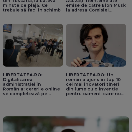
din Toscana, la câteva
Acuzații neîntemeiate
minute de plajă. Ce
emise de către Elon Musk
trebuie să faci în schimb
la adresa Comisiei
Europene despre oferta
unui „acord secret”
pentru instaurarea
„cenzurii” pe platforma X
LIBERTATEA.RO:
LIBERTATEA.RO:
Un
Digitalizarea
român a ajuns în top 10
administrației în
cei mai inovatori tineri
România: cererile online
din lume cu o invenție
se completează pe
pentru oamenii care nu
calculatoarele de la
văd: „Are o misiune
ghișee
clară”