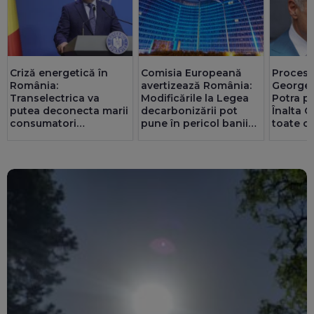
Criză energetică în
Comisia Europeană
Procesul
România:
avertizează România:
Georges
Transelectrica va
Modificările la Legea
Potra p
putea deconecta marii
decarbonizării pot
Înalta C
consumatori
pune în pericol banii
toate co
industriali, dacă e
din PNRR
nevoie. Populația și
spitalele nu vor fi
afectate