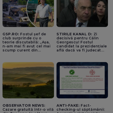
„Lupii Tricolori”
GSP.RO:
Fostul șef de
STIRILE KANAL D:
Zi
club surprinde cu o
decisivă pentru Călin
teorie discutabilă: „Așa,
Georgescu! Fostul
n-am mai fi avut cel mai
candidat la prezidențiale
scump curent din
află dacă va fi judecat
Uniunea Europeană”
pentru tentativă de
lovitură de stat
OBSERVATOR NEWS:
ANTI-FAKE:
Fact-
Cazare gratuită într-o vilă
checking-ul săptămânii: