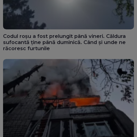
Codul roșu a fost prelungit până vineri. Căldura
sufocantă ține până duminică. Când și unde ne
răcoresc furtunile