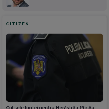
CITIZEN
Culisele luptei pentru Herăstrău (9): Au