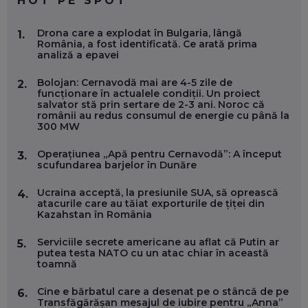
HOT PE SPOT
MARIO GHENEA, COFONDATOR WORKFLOW TIME: CUM
Drona care a explodat în Bulgaria, lângă
1.
FOLOSEȘTI TEHNOLOGIA CA SĂ FII MAI BUN LA JOB. ȘI CUM
România, a fost identificată. Ce arată prima
SE VA SCHIMBA MUNCA, ÎN URMĂTORII ANI
analiză a epavei
EP. 58
Bolojan: Cernavodă mai are 4-5 zile de
2.
funcționare în actualele condiții. Un proiect
MARIUS PAȘCULEA, COFONDATOR AL KULTH: CUM
salvator stă prin sertare de 2-3 ani. Noroc că
FOLOSEȘTI TEHNOLOGIA CA SĂ ÎȚI DESCHIZI DRUMUL
românii au redus consumul de energie cu până la
CĂTRE ARTĂ, LA NIVEL GLOBAL
300 MW
EP. 57
Operațiunea „Apă pentru Cernavodă”: A început
3.
scufundarea barjelor în Dunăre
ANDREI AVĂDANEI, BIT SENTINEL: CUM ÎȚI PROTEJEZI
EFICIENT VIAȚA ONLINE. ȘI CARE SUNT PRIMII PAȘI ÎNTR-O
CARIERĂ DE „HACKER CU PERMIS”
Ucraina acceptă, la presiunile SUA, să oprească
4.
EP. 56
atacurile care au tăiat exporturile de țiței din
Kazahstan în România
DOINA VÎLCEANU, CONTENTSPEED: VREI SUCCES ONLINE?
Serviciile secrete americane au aflat că Putin ar
5.
ÎNVAȚĂ AEO ȘI GEO!
putea testa NATO cu un atac chiar în această
toamnă
EP. 55
Cine e bărbatul care a desenat pe o stâncă de pe
6.
Transfăgărășan mesajul de iubire pentru „Anna”
OLIVIU MATEI, HOLISUN: SOFTWARE DE LA CLUJ PENTRU