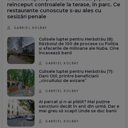
reînceput controalele la terase, în parc. Ce
restaurante cunoscute s-au ales cu
sesizări penale
GABRIEL KOLBAY
Culisele luptei pentru Herăstrău (8):
Războiul de 100 de procese cu Poliția
și afacerile de milioane ale Nuba. Cine
încasează banii
GABRIEL KOLBAY
Culisele luptei pentru Herăstrău (7):
Dani Oțil, printre beneficiarii
„circuitului de avizare”
GABRIEL KOLBAY
Ai parcat și n-ai plătit? Mai puține
sancțiuni decât în anii din urmă. Dar e
mai greu să scapi! Unde se duc banii
GABRIEL KOLBAY