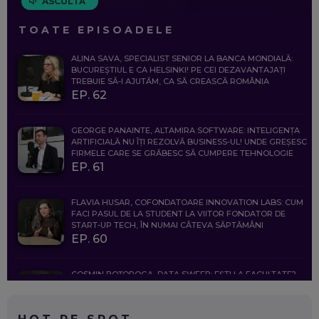
ASCULTĂ
TOATE EPISOADELE
ALINA SAVA, SPECIALIST SENIOR LA BANCA MONDIALĂ:
BUCUREȘTIUL E CA HELSINKI! PE CEI DEZAVANTAJAȚI
TREBUIE SĂ-I AJUTĂM, CA SĂ CREASCĂ ROMÂNIA
EP. 62
GEORGE PANAINTE, ALTAMIRA SOFTWARE: INTELIGENȚA
ARTIFICIALĂ NU ÎȚI REZOLVĂ BUSINESS-UL! UNDE GREȘESC
FIRMELE CARE SE GRĂBESC SĂ CUMPERE TEHNOLOGIE
EP. 61
FLAVIA HUSAR, COFONDATOARE INNOVATION LABS: CUM
FACI PASUL DE LA STUDENT LA VIITOR FONDATOR DE
START-UP TECH, ÎN NUMAI CÂTEVA SĂPTĂMÂNI
EP. 60
COSMIN BOȚOROGA, DATA SWEEP: EȘTI LA FACULTATE?
CE SĂ FOLOSEȘTI, CÂND ÎȚI TREBUIE CEVA MAI PRECIS CA
CHATGPT
EP. 59