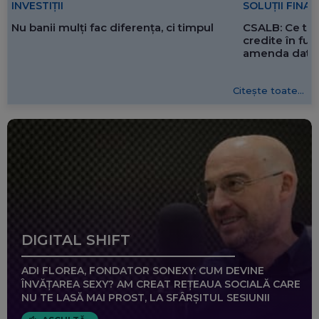
SOLUȚII FINA
INVESTIȚII
CSALB: Ce tre
Nu banii mulți fac diferența, ci timpul
credite în f
amenda dată 
Citește toate...
DIGITAL SHIFT
ADI FLOREA, FONDATOR SONEXY: CUM DEVINE
ÎNVĂȚAREA SEXY? AM CREAT REȚEAUA SOCIALĂ CARE
NU TE LASĂ MAI PROST, LA SFÂRȘITUL SESIUNII