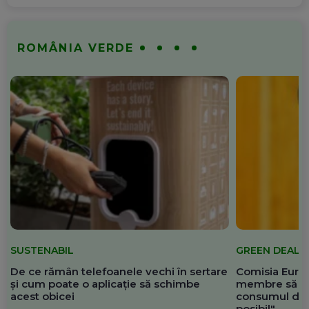
ROMÂNIA VERDE
SUSTENABIL
GREEN DEAL
De ce rămân telefoanele vechi în sertare
Comisia Europ
și cum poate o aplicație să schimbe
membre să re
acest obicei
consumul de 
posibil"