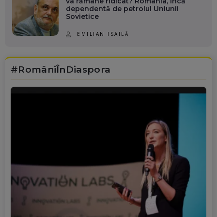
va rămâne ridicat? România, încă
dependentă de petrolul Uniunii
Sovietice
EMILIAN ISAILĂ
#RomâniÎnDiaspora