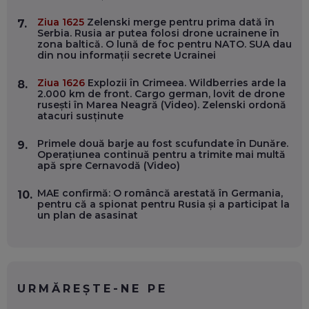
WASHINGTON, OCHELARI INTELIGENȚI ȘI FERME
VERTICALE FĂRĂ PĂMÂNT
Ziua 1625
Zelenski merge pentru prima dată în
7.
EP. 54
Serbia. Rusia ar putea folosi drone ucrainene în
zona baltică. O lună de foc pentru NATO. SUA dau
din nou informații secrete Ucrainei
VALENTIN VANCEA, CEO AL PATRIA BANK: AUTOMATIZĂM
PROCESE, DAR CE FACEM CÂND PICĂ BAZA DE DATE, LA
Ziua 1626
Explozii în Crimeea. Wildberries arde la
8.
INSTITUȚIILE STATULUI?
2.000 km de front. Cargo german, lovit de drone
EP. 53
rusești în Marea Neagră (Video). Zelenski ordonă
atacuri susținute
VOICU OPREAN (AROBS): CUM CONSTRUIEȘTI O COMPANIE
Primele două barje au fost scufundate în Dunăre.
9.
GLOBALĂ, FĂRĂ SĂ PIERZI LEGĂTURA CU COMUNITATEA
Operațiunea continuă pentru a trimite mai multă
TA LOCALĂ - ȘI CE SĂ DAI ÎNAPOI
apă spre Cernavodă (Video)
EP. 52
MAE confirmă: O româncă arestată în Germania,
10.
ROBERT GRAUR, FOMO: SPEAKERUL PE SCENĂ, INVITATUL
pentru că a spionat pentru Rusia și a participat la
ÎN SALĂ, DAR ÎNVĂȚĂM UNII DE LA CEILALȚI. VIN JASON
un plan de asasinat
DERULO, STEVEN BARTLETT ȘI ALȚI PESTE 60 DE
ANTREPRENORI
EP. 51
RADU MOȚOC, TECHSOUP: O TREIME DINTRE
PARTICIPANȚII LA DEZBATERILE DE PE REȚELE SOCIALE
URMĂREȘTE-NE PE
ȚIPĂ, CU FEȚELE ACOPERITE. CUM ÎNVĂȚĂM SĂ DISCUTĂM
ȘI SĂ DECIDEM