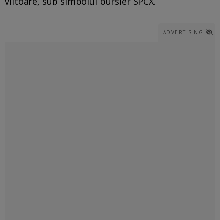
viitoare, sub simbolul bursier SPCX.
ADVERTISING