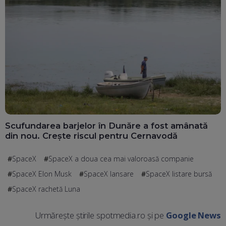
Scufundarea barjelor în Dunăre a fost amânată
din nou. Crește riscul pentru Cernavodă
SpaceX
SpaceX a doua cea mai valoroasă companie
SpaceX Elon Musk
SpaceX lansare
SpaceX listare bursă
SpaceX rachetă Luna
Urmărește știrile spotmedia.ro și pe
Google News