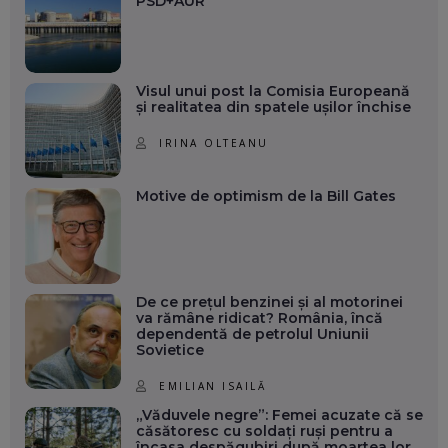
PSD+AUR
Visul unui post la Comisia Europeană
și realitatea din spatele ușilor închise
IRINA OLTEANU
Motive de optimism de la Bill Gates
De ce prețul benzinei și al motorinei
va rămâne ridicat? România, încă
dependentă de petrolul Uniunii
Sovietice
EMILIAN ISAILĂ
„Văduvele negre”: Femei acuzate că se
căsătoresc cu soldați ruși pentru a
încasa despăgubiri după moartea lor