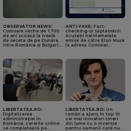
OBSERVATOR NEWS:
ANTI-FAKE:
Fact-
Comoara veche de 1.700
checking-ul săptămânii:
de ani scoasă la iveală
Acuzații neîntemeiate
de seceta de pe Dunăre,
emise de către Elon Musk
între România și Bulgaria.
la adresa Comisiei
Imagini rare
Europene despre oferta
unui „acord secret”
pentru instaurarea
„cenzurii” pe platforma X
LIBERTATEA.RO:
LIBERTATEA.RO:
Un
Digitalizarea
român a ajuns în top 10
administrației în
cei mai inovatori tineri
România: cererile online
din lume cu o invenție
se completează pe
pentru oamenii care nu