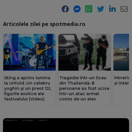
Facebook
Messenger
WhatsApp
Twitter
LinkedIn
E-
Articolele zilei pe spotmedia.ro
Ma
Sting a aprins lumina
Tragedie într-un liceu
Mineria
la Untold. Un celebru
din Thailanda: 8
și inte
yoghin și un preot DJ,
persoane au fost ucise
figurile exotice ale
într-un atac armat
festivalului (Video)
comis de un elev