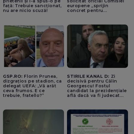
prietenii și i-a spus-o pe
solicitat oficial Comisiei
față: Trebuie sancționat,
europene „sprijin
nu are nicio scuză!
concret pentru
România”, în contextul
crizei energetice
provocate de seceta
severă și de debitele
extrem de scăzute ale
Dunării
GSP.RO:
Florin Prunea,
STIRILE KANAL D:
Zi
dizgrațios pe stadion, ca
decisivă pentru Călin
delegat UEFA: „Vă arăt
Georgescu! Fostul
ceva frumos. E ce
candidat la prezidențiale
trebuie, fratello?”
află dacă va fi judecat
pentru tentativă de
lovitură de stat