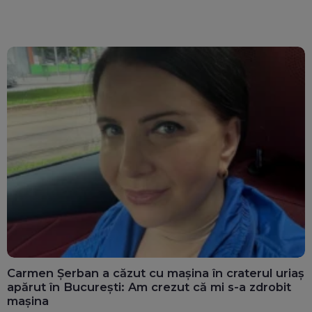
calculatoarele de la
văd: „Are o misiune
ghișee
clară”
Carmen Șerban a căzut cu mașina în craterul uriaș
apărut în București: Am crezut că mi s-a zdrobit
mașina