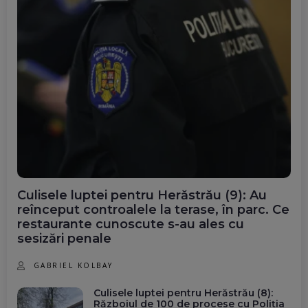
Culisele luptei pentru Herăstrău (9): Au
reînceput controalele la terase, în parc. Ce
restaurante cunoscute s-au ales cu
sesizări penale
GABRIEL KOLBAY
Culisele luptei pentru Herăstrău (8):
Războiul de 100 de procese cu Poliția