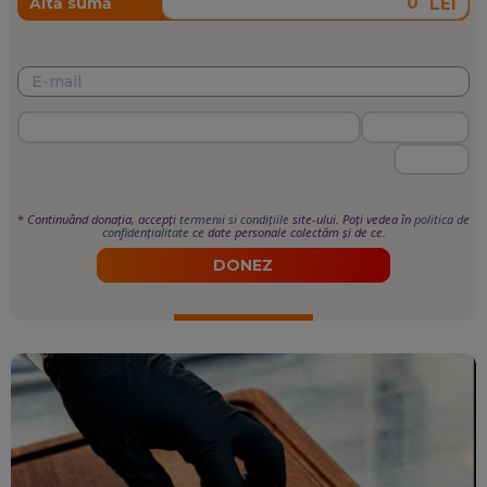
LEI
Altă sumă
*
Continuând donația, accepți
termenii si condițiile
site-ului. Poți vedea în
politica de
confidențialitate
ce date personale colectăm și de ce.
DONEZ