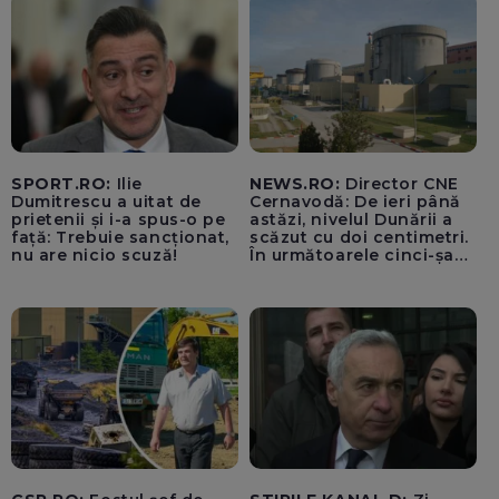
SPORT.RO:
Ilie
NEWS.RO:
Director CNE
Dumitrescu a uitat de
Cernavodă: De ieri până
prietenii și i-a spus-o pe
astăzi, nivelul Dunării a
față: Trebuie sancționat,
scăzut cu doi centimetri.
nu are nicio scuză!
În următoarele cinci-șase
zile vom opri Reactorul 2
de la Cernavodă, dacă nu
luăm în considerare
operațiunile de astăzi cu
barjele