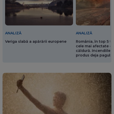
ANALIZĂ
ANALIZĂ
Veriga slabă a apărării europene
România, în top 5 ț
cele mai afectate de
căldură. Incendiile ș
produs deja pagube
miliarde de euro