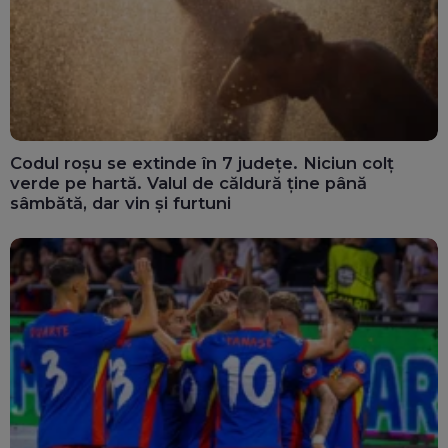
Codul roșu se extinde în 7 județe. Niciun colț
verde pe hartă. Valul de căldură ține până
sâmbătă, dar vin și furtuni