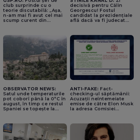
GSP.RO:
Fostul șef de
STIRILE KANAL D:
Zi
club surprinde cu o
decisivă pentru Călin
teorie discutabilă: „Așa,
Georgescu! Fostul
n-am mai fi avut cel mai
candidat la prezidențiale
scump curent din
află dacă va fi judecat
Uniunea Europeană”
pentru tentativă de
lovitură de stat
OBSERVATOR NEWS:
ANTI-FAKE:
Fact-
Satul unde temperaturile
checking-ul săptămânii:
pot coborî până la 0°C în
Acuzații neîntemeiate
august, în timp ce restul
emise de către Elon Musk
Spaniei se topește la
la adresa Comisiei
40°C
Europene despre oferta
unui „acord secret”
pentru instaurarea
„cenzurii” pe platforma X