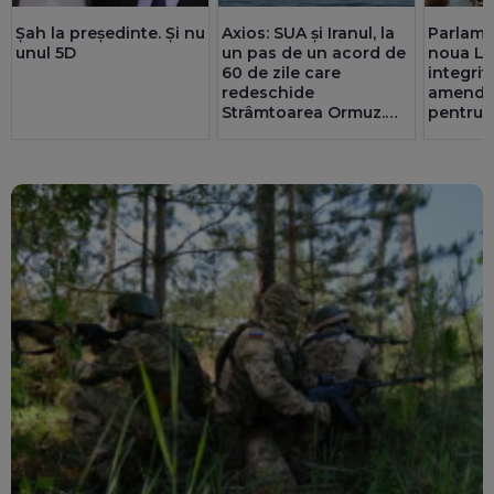
Șah la președinte. Și nu
Axios: SUA și Iranul, la
Parlame
unul 5D
un pas de un acord de
noua Le
60 de zile care
integrită
redeschide
amenda
Strâmtoarea Ormuz.
pentru F
Teheranul are deja o
Senat c
înțelegere cu Oman
partene