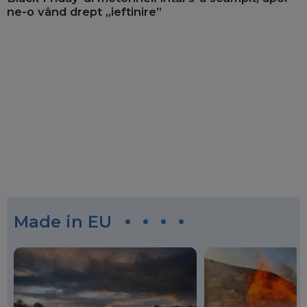
ne-o vând drept „ieftinire”
Made in EU