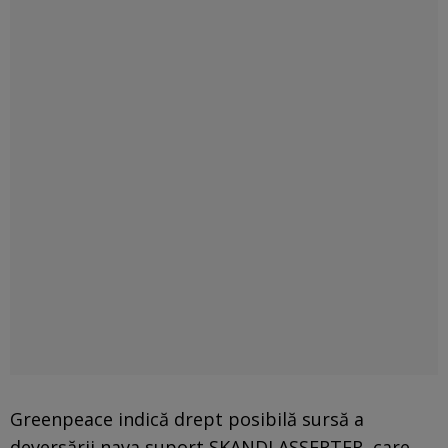
Greenpeace indică drept posibilă sursă a
deversării nava suport SKANDI ASSERTER, care