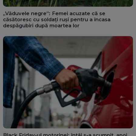
„Văduvele negre”: Femei acuzate că se
căsătoresc cu soldați ruși pentru a încasa
despăgubiri după moartea lor
Black Friday-ul motorinei: întâi s-a scumpit, apoi