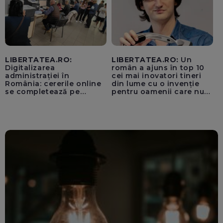
LIBERTATEA.RO:
LIBERTATEA.RO:
Un
Digitalizarea
român a ajuns în top 10
administrației în
cei mai inovatori tineri
România: cererile online
din lume cu o invenție
se completează pe
pentru oamenii care nu
calculatoarele de la
văd: „Are o misiune
ghișee
clară”