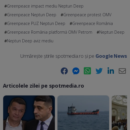
Greenpeace impact mediu Neptun Deep
Greenpeace Neptun Deep
Greenpeace protest OMV
Greenpeace PUZ Neptun Deep
Greenpeace România
Greenpeace România platformă OMV Petrom
Neptun Deep
Neptun Deep aviz mediu
Urmărește știrile spotmedia.ro și pe
Google News
Facebook
Messenger
WhatsApp
Twitter
LinkedIn
E-
Articolele zilei pe spotmedia.ro
Ma