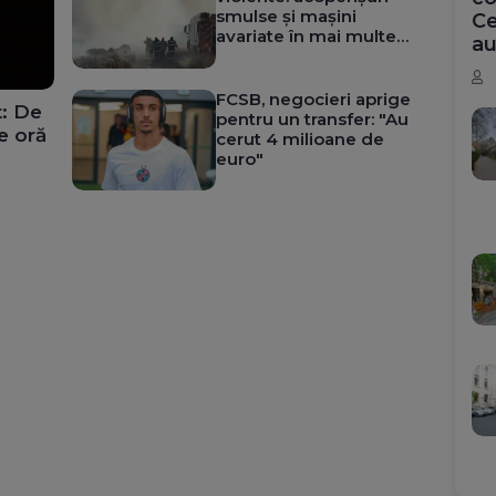
smulse și mașini
Ce
avariate în mai multe
au
orașe. La Avrig ard 50
de hectare
(Video&Foto)
FCSB, negocieri aprige
t: De
pentru un transfer: "Au
e oră
cerut 4 milioane de
euro"