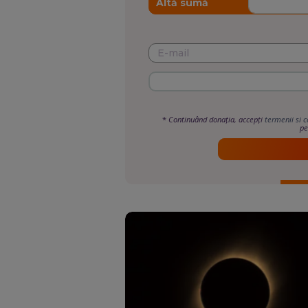
Altă sumă
*
Continuând donația, accepți
termenii si c
pe