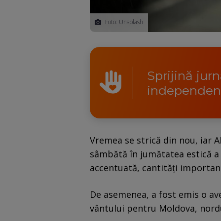
Foto: Unsplash
Sprijină jur
independen
Vremea se strică din nou, iar
sâmbătă în jumătatea estică a ţ
accentuată, cantități important
De asemenea, a fost emis o aver
vântului pentru Moldova, nordu