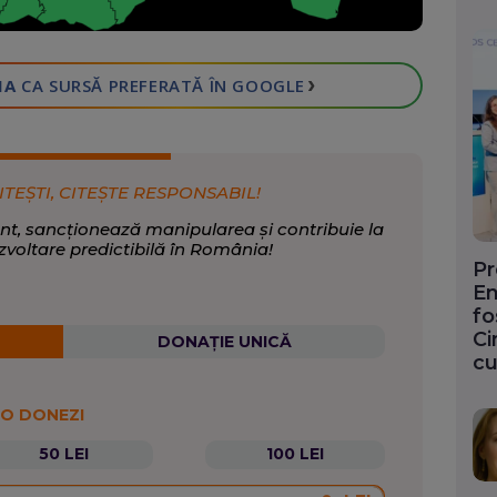
›
IA
CA SURSĂ PREFERATĂ
ÎN GOOGLE
ITEȘTI, CITEȘTE RESPONSABIL!
nt, sancționează manipularea și contribuie la
zvoltare predictibilă în România!
Pr
En
fo
Ci
DONAȚIE UNICĂ
cu
 O DONEZI
50 LEI
100 LEI