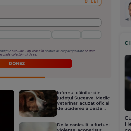
LEI
C
ondițiile
site-ului. Poți vedea în
politica de confidențialitate
ce date
rsonale colectăm și de ce.
DONEZ
Infernul câinilor din
județul Suceava. Medic
veterinar, acuzat oficial
de uciderea a peste
600 de câini
Cu
He
De la caniculă la furtuni
violente: acoperișuri
co