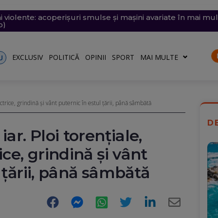
i violente: acoperișuri smulse și mașini avariate în mai mul
e săptămâna viitoare. Accesul se va face în etape. Iată ce s
emii extreme: 39 de grade la umbră, vijelii de 90 km/h și
 desenat pe o stâncă de pe Transfăgărășan mesajul de iu
ăvești, pe care abia o pornise acum câteva zile
o)
EXCLUSIV
POLITICĂ
OPINII
SPORT
MAI MULTE
U
ctrice, grindină și vânt puternic în estul țării, până sâmbătă
D
ar. Ploi torențiale,
ice, grindină și vânt
 țării, până sâmbătă
Facebook
Messenger
WhatsApp
Twitter
LinkedIn
E-