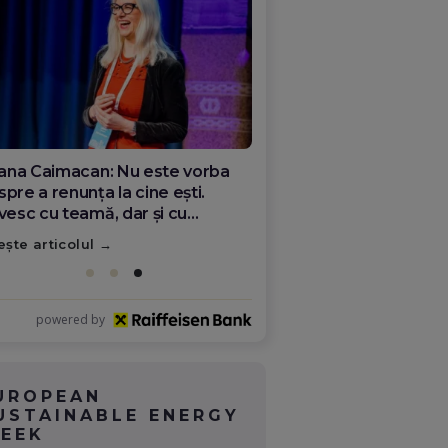
ana Olar, românca de la Google
re demonstrează că diaspora
ate schimba România
ește articolul
powered by
UROPEAN
USTAINABLE ENERGY
EEK