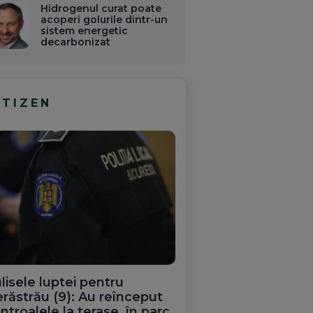
Hidrogenul curat poate
acoperi golurile dintr-un
sistem energetic
decarbonizat
ITIZEN
lisele luptei pentru
răstrău (9): Au reînceput
ntroalele la terase, în parc.