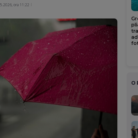
Mail
5.2026, ora 11:22
Gr
pl
tr
ad
fo
O