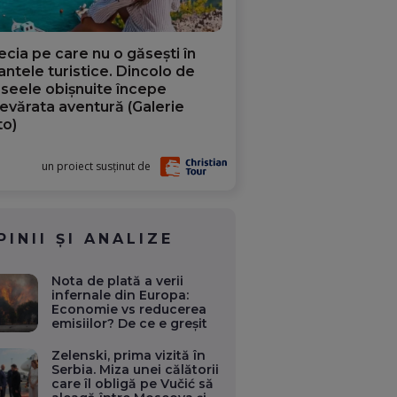
ecia pe care nu o găsești în
iantele turistice. Dincolo de
aseele obișnuite începe
evărata aventură (Galerie
to)
un proiect susținut de
PINII ȘI ANALIZE
Nota de plată a verii
infernale din Europa:
Economie vs reducerea
emisiilor? De ce e greșit
Zelenski, prima vizită în
Serbia. Miza unei călătorii
care îl obligă pe Vučić să