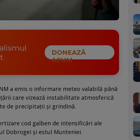
nalismul
DONEAZĂ
t
ACUM
 ANM a emis o informare meteo valabilă până
ării care vizează instabilitate atmosferică
e de precipitații și grindină.
tizare cod galben de intensificări ale
l Dobrogei și estul Munteniei.