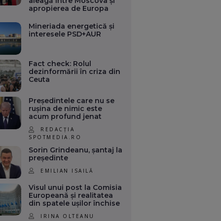
aleagă între Moscova și
apropierea de Europa
Mineriada energetică și
interesele PSD+AUR
Fact check: Rolul
dezinformării în criza din
Ceuta
Președintele care nu se
rușina de nimic este
acum profund jenat
REDACȚIA
SPOTMEDIA.RO
Sorin Grindeanu, șantaj la
președinte
EMILIAN ISAILĂ
Visul unui post la Comisia
Europeană și realitatea
din spatele ușilor închise
IRINA OLTEANU