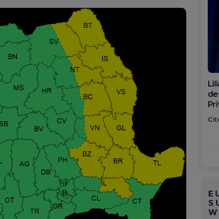
Di
ca
po
Cit
E
S
W