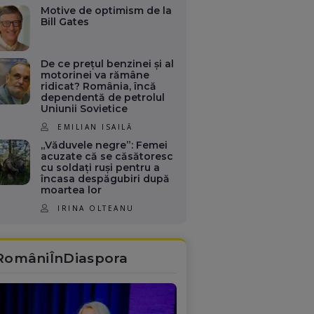
Motive de optimism de la
Bill Gates
De ce prețul benzinei și al
motorinei va rămâne
ridicat? România, încă
dependentă de petrolul
Uniunii Sovietice
EMILIAN ISAILĂ
„Văduvele negre”: Femei
acuzate că se căsătoresc
cu soldați ruși pentru a
încasa despăgubiri după
moartea lor
IRINA OLTEANU
RomâniÎnDiaspora