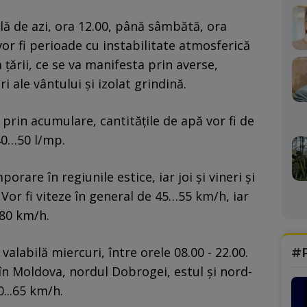
lă de azi, ora 12.00, până sâmbătă, ora
vor fi perioade cu instabilitate atmosferică
 țării, ce se va manifesta prin averse,
ri ale vântului și izolat grindină.
 prin acumulare, cantitățile de apă vor fi de
40…50 l/mp.
orare în regiunile estice, iar joi și vineri și
i. Vor fi viteze în general de 45…55 km/h, iar
80 km/h.
valabilă miercuri, între orele 08.00 - 22.00.
#
i în Moldova, nordul Dobrogei, estul și nord-
0...65 km/h.