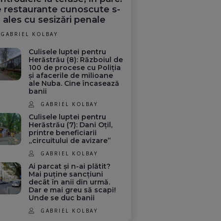
 restaurante cunoscute s-
 ales cu sesizări penale
GABRIEL KOLBAY
Culisele luptei pentru
Herăstrău (8): Războiul de
100 de procese cu Poliția
și afacerile de milioane
ale Nuba. Cine încasează
banii
GABRIEL KOLBAY
Culisele luptei pentru
Herăstrău (7): Dani Oțil,
printre beneficiarii
„circuitului de avizare”
GABRIEL KOLBAY
Ai parcat și n-ai plătit?
Mai puține sancțiuni
decât în anii din urmă.
Dar e mai greu să scapi!
Unde se duc banii
GABRIEL KOLBAY