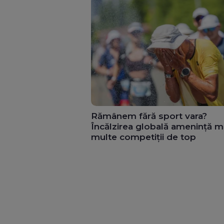
Rămânem fără sport vara?
Încălzirea globală amenință m
multe competiții de top