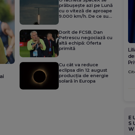
prăbușește azi pe Lună
cu o viteză de aproape
9.000 km/h. De ce sunt
îngrijorați cercetătorii
Dorit de FCSB, Dan
Petrescu negociază cu
altă echipă: Oferta
primită
Di
ca
po
Cu cât va reduce
eclipsa din 12 august
Cit
producția de energie
ai
solară în Europa
E
S
W