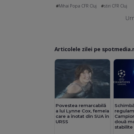
Mihai Popa CFR Cluj
stiri CFR Cluj
Urm
Articolele zilei pe spotmedia.
Schimbăr
Povestea remarcabilă
regulame
a lui Lynne Cox, femeia
Campioni
care a înotat din SUA în
două mo
URSS
stabilit
pentru 