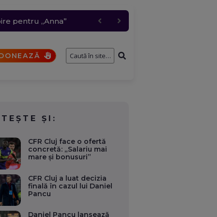
 grindină de până la 4
i a participat la un
bire pentru „Anna”
t comis de un elev
DONEAZĂ
ITEȘTE ȘI:
CFR Cluj face o ofertă
concretă: „Salariu mai
mare și bonusuri”
CFR Cluj a luat decizia
finală în cazul lui Daniel
Pancu
Daniel Pancu lansează