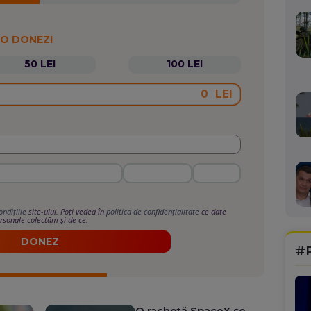
 O DONEZI
50 LEI
100 LEI
LEI
ondițiile
site-ului. Poți vedea în
politica de confidențialitate
ce date
rsonale colectăm și de ce.
DONEZ
#
O rachetă SpaceX se