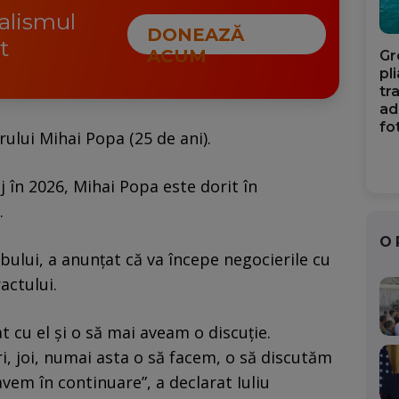
nalismul
DONEAZĂ
t
ACUM
Gr
pl
tr
ad
fo
arului Mihai Popa (25 de ani).
j în 2026, Mihai Popa este dorit în
.
O
bului, a anunțat că va începe negocierile cu
actului.
 cu el și o să mai aveam o discuție.
, joi, numai asta o să facem, o să discutăm
avem în continuare”, a declarat Iuliu