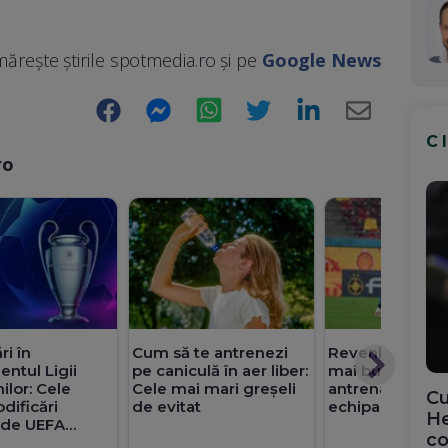
ărește știrile spotmedia.ro și pe
Google News
Facebook
Messenger
WhatsApp
Twitter
LinkedIn
E-
C
Mail
ro
i în
Cum să te antrenezi
Revenire la FCS
ntul Ligii
pe caniculă în aer liber:
mai bun fundaș 
lor: Cele
Cele mai mari greșeli
antrenamentel
Cu
dificări
de evitat
echipa
He
e de UEFA
co
noul sezon