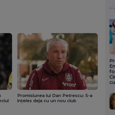
Pr
En
fo
Ci
cu
u
Promisiunea lui Dan Petrescu: S-a
ciul
înțeles deja cu un nou club