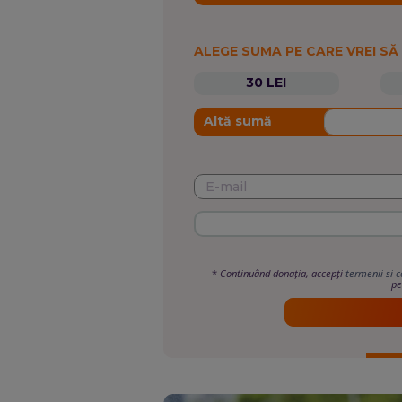
ALEGE SUMA PE CARE VREI SĂ
30 LEI
Altă sumă
*
Continuând donația, accepți
termenii si c
pe