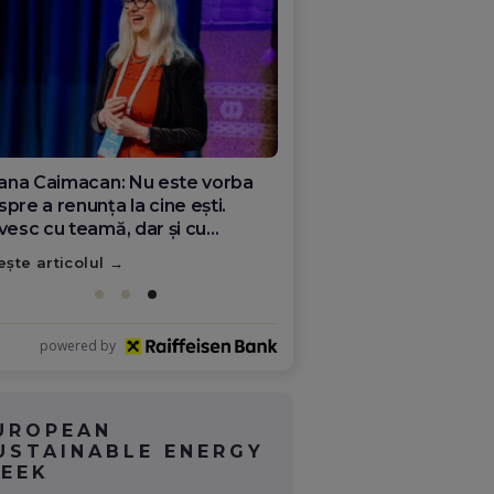
ana Olar, românca de la Google
re demonstrează că diaspora
ate schimba România
ește articolul
powered by
UROPEAN
USTAINABLE ENERGY
EEK