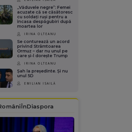
„Văduvele negre”: Femei
acuzate că se căsătoresc
cu soldați ruși pentru a
încasa despăgubiri după
moartea lor
IRINA OLTEANU
Se conturează un acord
privind Strâmtoarea
Ormuz – dar nu unul pe
care și-l dorește Trump
IRINA OLTEANU
Șah la președinte. Și nu
unul 5D
EMILIAN ISAILĂ
RomâniÎnDiaspora