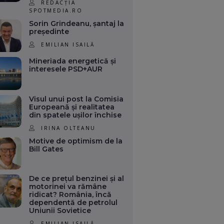
REDACȚIA
SPOTMEDIA.RO
Sorin Grindeanu, șantaj la
președinte
EMILIAN ISAILĂ
Mineriada energetică și
interesele PSD+AUR
Visul unui post la Comisia
Europeană și realitatea
din spatele ușilor închise
IRINA OLTEANU
Motive de optimism de la
Bill Gates
De ce prețul benzinei și al
motorinei va rămâne
ridicat? România, încă
dependentă de petrolul
Uniunii Sovietice
EMILIAN ISAILĂ