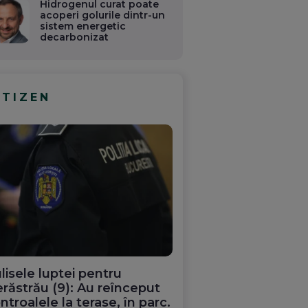
Hidrogenul curat poate
acoperi golurile dintr-un
sistem energetic
decarbonizat
ITIZEN
B: Cel
Fotbalist român,
FC Barcelona face
reia la
suspendat 9 luni
transferul verii: Cel ma
e cu
pentru dopaj de TAS
bun jucător de la Cup
lisele luptei pentru
Mondială 2026
răstrău (9): Au reînceput
ntroalele la terase, în parc.