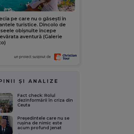
ecia pe care nu o găsești în
iantele turistice. Dincolo de
aseele obișnuite începe
evărata aventură (Galerie
to)
un proiect susținut de
PINII ȘI ANALIZE
Fact check: Rolul
dezinformării în criza din
Ceuta
Președintele care nu se
rușina de nimic este
acum profund jenat