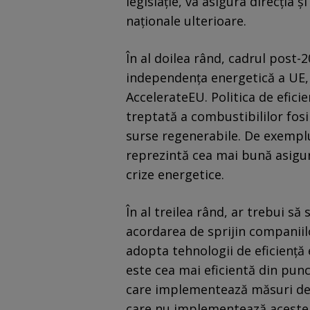
legislație, va asigura direcția 
naționale ulterioare.
În al doilea rând, cadrul post
independența energetică a UE, 
AccelerateEU. Politica de efici
treptată a combustibililor fosil
surse regenerabile. De exemplu
reprezintă cea mai bună asigu
crize energetice.
În al treilea rând, ar trebui s
acordarea de sprijin companiilo
adopta tehnologii de eficienț
este cea mai eficientă din pun
care implementează măsuri de 
care nu implementează aceste m