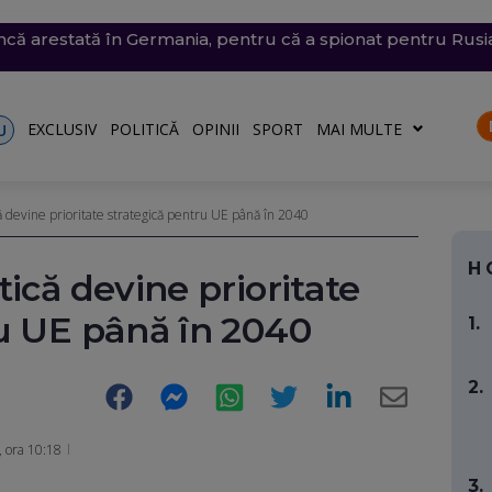
 arestată în Germania, pentru că a spionat pentru Rusia ș
trat azi un nou record absolut de temperatură
n nordul Angliei: O defecțiune electrică provoacă întârzieri
ă: O groapă de 3 metri adâncime a apărut în carosabil, trafi
n Dunăre a fost amânată din nou. Crește riscul pentru C
EXCLUSIV
POLITICĂ
OPINII
SPORT
MAI MULTE
U
ă devine prioritate strategică pentru UE până în 2040
H
ică devine prioritate
ru UE până în 2040
1.
2.
Facebook
Messenger
WhatsApp
Twitter
LinkedIn
E-
Mail
 ora 10:18
3.