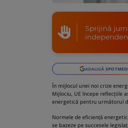
Sprijină jur
independen
ADAUGĂ
SPOTMED
În mijlocul unei noi crize ener
Mijlociu, UE începe reflecțiile 
energetică pentru următorul d
Normele de eficiență energeti
se bazeze pe succesele legislați