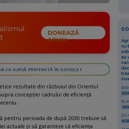
nalismul
S
DONEAZĂ
t
ACUM
Agr
cu 
sub
au 
car
dac
›
IA
CA SURSĂ PREFERATĂ
ÎN GOOGLE
tre
inve
getice rezultate din războiul din Orientul
500 
13,5
asupra concepției cadrului de eficiență
10 m
eceniu.
18,
22 m
că pentru perioada de după 2030 trebuie să
16,2
ei actuale și să garanteze că eficiența