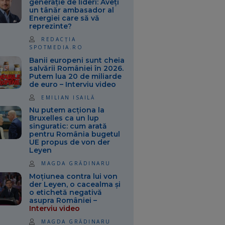
generație de lideri: Aveți
un tânăr ambasador al
Energiei care să vă
reprezinte?
REDACȚIA
SPOTMEDIA.RO
Banii europeni sunt cheia
salvării României în 2026.
Putem lua 20 de miliarde
de euro – Interviu video
EMILIAN ISAILĂ
Nu putem acționa la
Bruxelles ca un lup
singuratic: cum arată
pentru România bugetul
UE propus de von der
Leyen
MAGDA GRĂDINARU
Moțiunea contra lui von
der Leyen, o cacealma și
o etichetă negativă
asupra României –
Interviu video
MAGDA GRĂDINARU