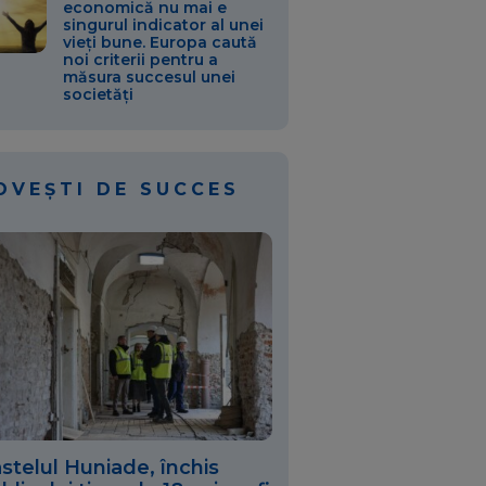
economică nu mai e
singurul indicator al unei
vieți bune. Europa caută
noi criterii pentru a
măsura succesul unei
societăți
OVEȘTI DE SUCCES
stelul Huniade, închis