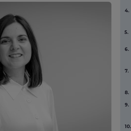
4.
5.
6.
7.
8.
9.
10.