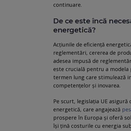
continuare.
De ce este încă necesa
energetică?
Acțiunile de eficiență energet
reglementări, cererea de produs
adesea impusă de reglementări 
este crucială pentru a modela 
termen lung care stimulează in
competențelor și inovarea.
Pe scurt, legislația UE asigură 
energetică, care angajează
pes
prospere în Europa și oferă solu
își țină costurile cu energia su