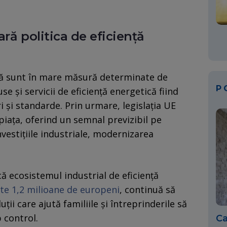
ră politica de eficiență
ică sunt în mare măsură determinate de
P
e și servicii de eficiență energetică fiind
și standarde. Prin urmare, legislația UE
piața, oferind un semnal previzibil pe
vestițiile industriale, modernizarea
că ecosistemul industrial de eficiență
te 1,2 milioane de europeni
, continuă să
ții care ajută familiile și întreprinderile să
b control.
Ca