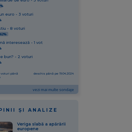
iliarde de euro - 5 voturi
1%
un euro - 3 voturi
%
tiu - 8 voturi
,62%
mă interesează - 1 vot
%
e bun? - 2 voturi
%
 voturi până
deschis până pe 19.04.2024
m
vezi mai multe sondaje
PINII ȘI ANALIZE
Veriga slabă a apărării
europene