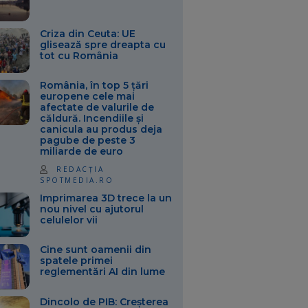
Criza din Ceuta: UE
glisează spre dreapta cu
tot cu România
România, în top 5 țări
europene cele mai
afectate de valurile de
căldură. Incendiile și
canicula au produs deja
pagube de peste 3
miliarde de euro
REDACȚIA
SPOTMEDIA.RO
Imprimarea 3D trece la un
nou nivel cu ajutorul
celulelor vii
Cine sunt oamenii din
spatele primei
reglementări AI din lume
Dincolo de PIB: Creșterea