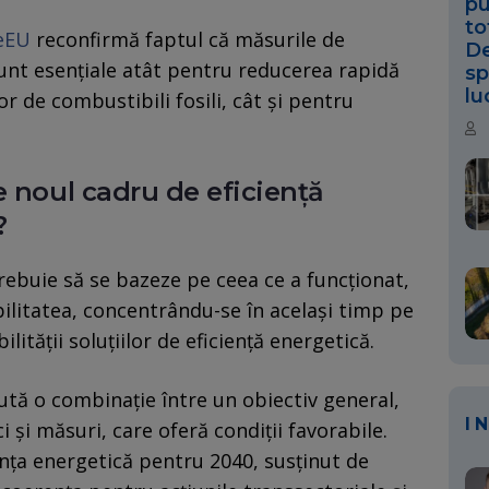
pu
to
teEU
​​reconfirmă faptul că măsurile de
De
sunt esențiale atât pentru reducerea rapidă
sp
lu
r de combustibili fosili, cât și pentru
e noul cadru de eficiență
?
rebuie să se bazeze pe ceea ce a funcționat,
bilitatea, concentrându-se în același timp pe
ilității soluțiilor de eficiență energetică.
ută o combinație între un obiectiv general,
I
ci și măsuri, care oferă condiții favorabile.
ența energetică pentru 2040, susținut de