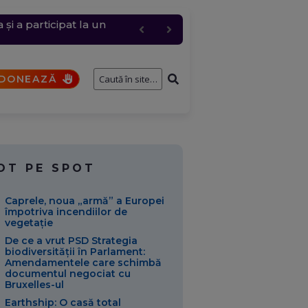
i a participat la un
 și anulări masive
cul a fost restricționat
ernavodă
DONEAZĂ
OT PE SPOT
Caprele, noua „armă” a Europei
împotriva incendiilor de
vegetație
De ce a vrut PSD Strategia
biodiversității în Parlament:
Amendamentele care schimbă
documentul negociat cu
Bruxelles-ul
Earthship: O casă total