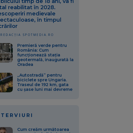
blicului timp de 18 ani, va fi
tal reabilitat în 2028.
scoperiri medievale
ectaculoase, în timpul
crărilor
REDACȚIA SPOTMEDIA.RO
Premieră verde pentru
România: Cum
funcționează stația
geotermală, inaugurată la
Oradea
„Autostradă” pentru
biciclete spre Ungaria.
Traseul de 192 km, gata
cu șase luni mai devreme
NTERVIURI
Cum creăm următoarea