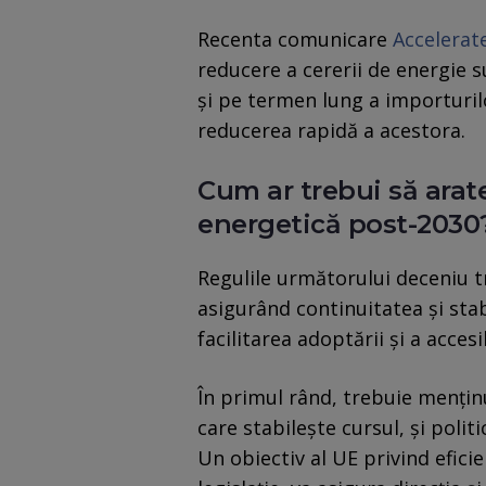
Recenta comunicare
Accelera
reducere a cererii de energie 
și pe termen lung a importurilo
reducerea rapidă a acestora.
Cum ar trebui să arat
energetică post-2030
Regulile următorului deceniu t
asigurând continuitatea și sta
facilitarea adoptării și a accesib
În primul rând, trebuie mențin
care stabilește cursul, și politi
Un obiectiv al UE privind efici