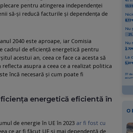
41 m
plecare pentru atingerea independenței
13,5
nii să-și reducă facturile și dependența de
Nici
8,11
Nu ș
21
 anul 2040 este aproape, iar Comisia
Nu 
 cadrul de eficiență energetică pentru
2,70
itul acestui an, ceea ce face ca acesta să
La c
5,41
reflecta asupra a ceea ce a realizat politica
este încă necesară și cum poate fi
37 de
acu
eficiența energetică eficientă în
O
sumul de energie în UE în 2023
ar fi fost cu
ceea ce ar fi făcut UE și mai dependentă de