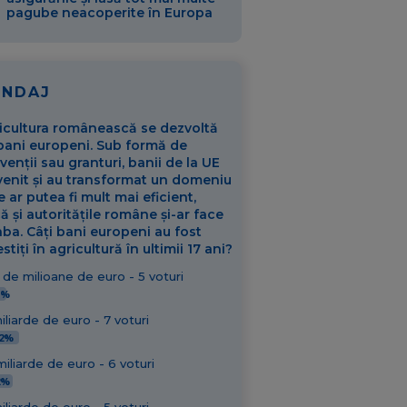
pagube neacoperite în Europa
ONDAJ
icultura românească se dezvoltă
bani europeni. Sub formă de
venții sau granturi, banii de la UE
venit și au transformat un domeniu
e ar putea fi mult mai eficient,
ă și autoritățile române și-ar face
aba. Câți bani europeni au fost
stiți în agricultură în ultimii 17 ani?
de milioane de euro - 5 voturi
1%
iliarde de euro - 7 voturi
92%
iliarde de euro - 6 voturi
2%