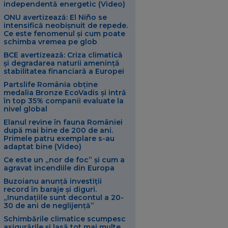
independentă energetic (Video)
ONU avertizează: El Niño se
intensifică neobișnuit de repede.
Ce este fenomenul și cum poate
schimba vremea pe glob
BCE avertizează: Criza climatică
și degradarea naturii amenință
stabilitatea financiară a Europei
Partslife România obține
medalia Bronze EcoVadis și intră
în top 35% companii evaluate la
nivel global
Elanul revine în fauna României
după mai bine de 200 de ani.
Primele patru exemplare s-au
adaptat bine (Video)
Ce este un „nor de foc” și cum a
agravat incendiile din Europa
Buzoianu anunță investiții
record în baraje și diguri.
„Inundațiile sunt decontul a 20-
30 de ani de neglijență”
Schimbările climatice scumpesc
asigurările și lasă tot mai multe