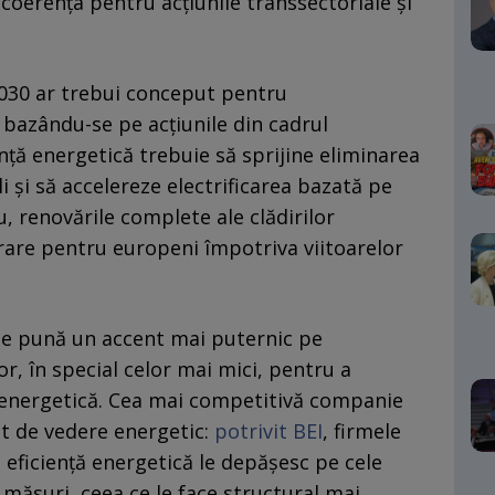
și coerența pentru acțiunile transsectoriale și
-2030 ar trebui conceput pentru
bazându-se pe acțiunile din cadrul
ență energetică trebuie să sprijine eliminarea
i și să accelereze electrificarea bazată pe
, renovările complete ale clădirilor
rare pentru europeni împotriva viitoarelor
ă se pună un accent mai puternic pe
r, în special celor mai mici, pentru a
ă energetică. Cea mai competitivă companie
ct de vedere energetic:
potrivit BEI
, firmele
eficiență energetică le depășesc pe cele
ăsuri, ceea ce le face structural mai