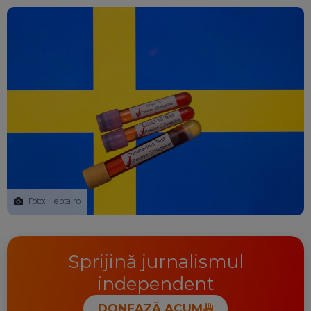
Ma
Foto: Hepta.ro
Sprijină jurnalismul
independent
DONEAZĂ ACUM