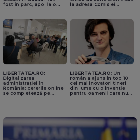
fost în parc, apoi la o
la adresa Comisiei
fetiță acasă"
Europene despre oferta
unui „acord secret”
pentru instaurarea
„cenzurii” pe platforma X
LIBERTATEA.RO:
LIBERTATEA.RO:
Un
Digitalizarea
român a ajuns în top 10
administrației în
cei mai inovatori tineri
România: cererile online
din lume cu o invenție
se completează pe
pentru oamenii care nu
calculatoarele de la
văd: „Are o misiune
ghișee
clară”