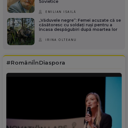
Sovietice
EMILIAN ISAILĂ
„Văduvele negre”: Femei acuzate că se
căsătoresc cu soldați ruși pentru a
încasa despăgubiri după moartea lor
IRINA OLTEANU
#RomâniÎnDiaspora