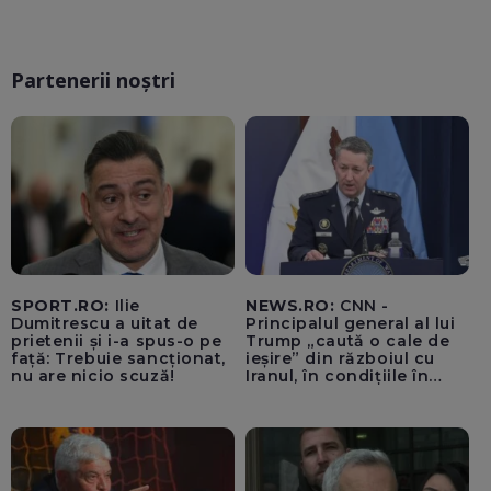
Partenerii noștri
SPORT.RO:
Ilie
NEWS.RO:
CNN -
Dumitrescu a uitat de
Principalul general al lui
prietenii și i-a spus-o pe
Trump „caută o cale de
față: Trebuie sancționat,
ieșire” din războiul cu
nu are nicio scuză!
Iranul, în condițiile în
care opțiunile militare
ale SUA rămân limitate