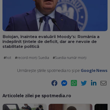
Bolojan, înaintea evaluării Moody’s: România a
îndeplinit țintele de deficit, dar are nevoie de
stabilitate politică
hot
record morți Suedia
Suedia număr morți
Urmărește știrile spotmedia.ro și pe
Google News
Facebook
Messenger
WhatsApp
Twitter
LinkedIn
E-
Articolele zilei pe spotmedia.ro
Ma