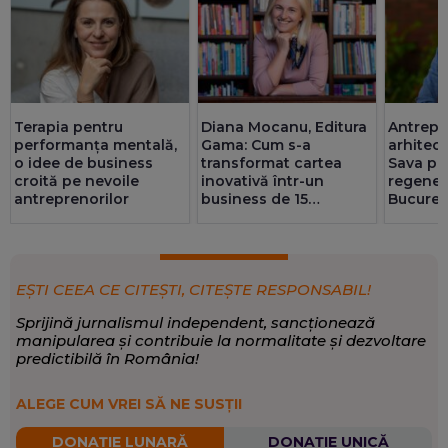
Economie
,
Social
,
Sănătate
SCRIE DESPRE:
Antrepr
Terapia pentru
Diana Mocanu, Editura
arhitect
performanța mentală,
Gama: Cum s-a
Sava pa
o idee de business
transformat cartea
regener
croită pe nevoile
inovativă într-un
Bucureșt
antreprenorilor
business de 15
milioane de euro
EȘTI CEEA CE CITEȘTI, CITEȘTE RESPONSABIL!
Sprijină jurnalismul independent, sancționează
manipularea și contribuie la normalitate și dezvoltare
predictibilă în România!
ALEGE CUM VREI SĂ NE SUSȚII
DONAȚIE LUNARĂ
DONAȚIE UNICĂ