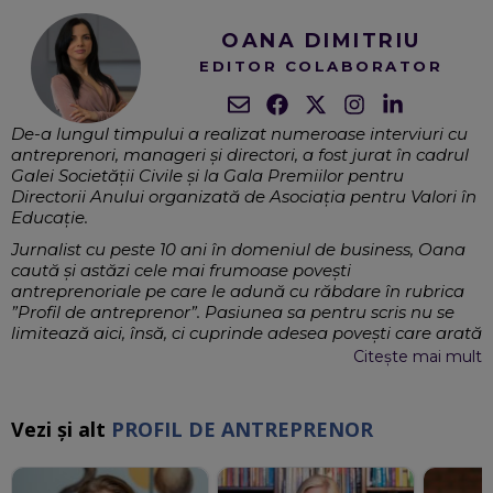
OANA DIMITRIU
EDITOR COLABORATOR
De-a lungul timpului a realizat numeroase interviuri cu
antreprenori, manageri și directori, a fost jurat în cadrul
Galei Societății Civile și la Gala Premiilor pentru
Directorii Anului organizată de Asociația pentru Valori în
Educație.
Jurnalist cu peste 10 ani în domeniul de business, Oana
caută și astăzi cele mai frumoase povești
antreprenoriale pe care le adună cu răbdare în rubrica
”Profil de antreprenor”. Pasiunea sa pentru scris nu se
limitează aici, însă, ci cuprinde adesea povești care arată
că și în România se poate face educație de calitate.
Citește mai mult
Alteori, devine ea însăși un factor care contribuie la
schimbarea de care avem nevoie în societate, abordând
pe înțelesul tuturor subiecte precum educația financiară
Vezi și alt
PROFIL DE ANTREPRENOR
sau sănătatea.
Business, Educație, Educație financiară
EXPERTIZĂ: