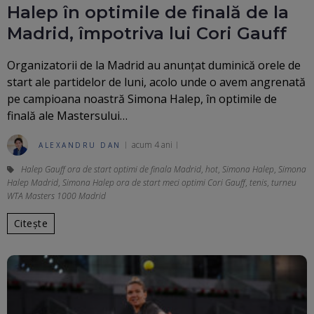
Halep în optimile de finală de la
Madrid, împotriva lui Cori Gauff
Organizatorii de la Madrid au anunțat duminică orele de
start ale partidelor de luni, acolo unde o avem angrenată
pe campioana noastră Simona Halep, în optimile de
finală ale Mastersului…
acum 4 ani
ALEXANDRU DAN
Halep Gauff ora de start optimi de finala Madrid
,
hot
,
Simona Halep
,
Simona
Halep Madrid
,
Simona Halep ora de start meci optimi Cori Gauff
,
tenis
,
turneu
WTA Masters 1000 Madrid
Citește