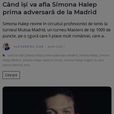
Când își va afla Simona Halep
prima adversară de la Madrid
Simona Halep revine în circuitul profesionist de tenis la
turneul Mutua Madrid, un turneu Masters de tip 1000 de
puncte, pe o zgură care îi place mult româncei, care a…
acum 2 ani
ALEXANDRU DAN
cand isi afla Simona Halep prima adversara Madrid
,
Simona Halep
,
Simona
Halep Madrid
,
Simona Halep revine in circuit
,
Simona Halep tragere la sorti
tablou Madrid
,
tenis
Citește