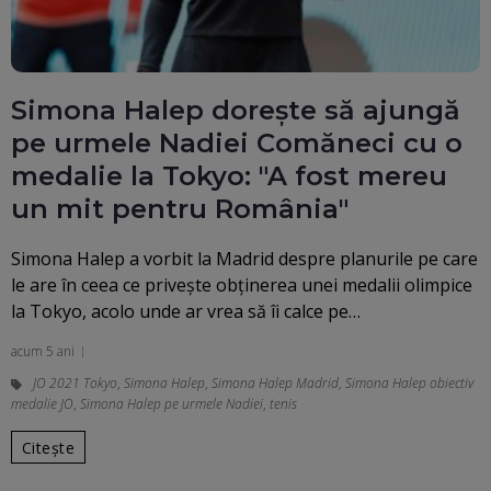
Simona Halep dorește să ajungă
pe urmele Nadiei Comăneci cu o
medalie la Tokyo: "A fost mereu
un mit pentru România"
Simona Halep a vorbit la Madrid despre planurile pe care
le are în ceea ce privește obținerea unei medalii olimpice
la Tokyo, acolo unde ar vrea să îi calce pe…
acum 5 ani
JO 2021 Tokyo
,
Simona Halep
,
Simona Halep Madrid
,
Simona Halep obiectiv
medalie JO
,
Simona Halep pe urmele Nadiei
,
tenis
Citește