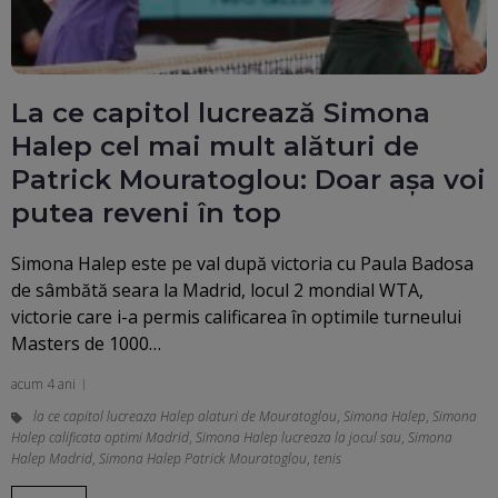
La ce capitol lucrează Simona
Halep cel mai mult alături de
Patrick Mouratoglou: Doar așa voi
putea reveni în top
Simona Halep este pe val după victoria cu Paula Badosa
de sâmbătă seara la Madrid, locul 2 mondial WTA,
victorie care i-a permis calificarea în optimile turneului
Masters de 1000…
acum 4 ani
la ce capitol lucreaza Halep alaturi de Mouratoglou
,
Simona Halep
,
Simona
Halep calificata optimi Madrid
,
Simona Halep lucreaza la jocul sau
,
Simona
Halep Madrid
,
Simona Halep Patrick Mouratoglou
,
tenis