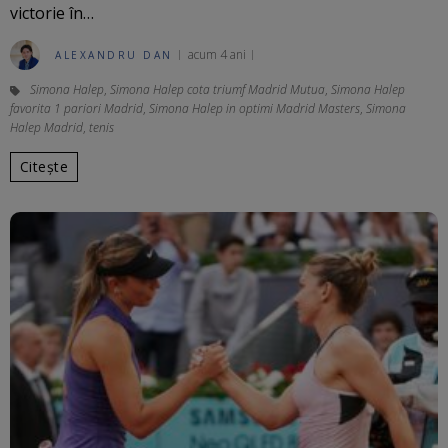
victorie în…
acum 4 ani
ALEXANDRU DAN
Simona Halep
,
Simona Halep cota triumf Madrid Mutua
,
Simona Halep
favorita 1 pariori Madrid
,
Simona Halep in optimi Madrid Masters
,
Simona
Halep Madrid
,
tenis
Citește