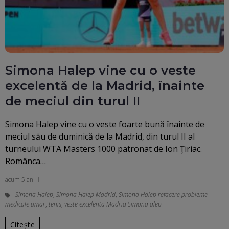
Simona Halep vine cu o veste
excelentă de la Madrid, înainte
de meciul din turul II
Simona Halep vine cu o veste foarte bună înainte de
meciul său de duminică de la Madrid, din turul II al
turneului WTA Masters 1000 patronat de Ion Țiriac.
Românca…
acum 5 ani
Simona Halep
,
Simona Halep Madrid
,
Simona Halep refacere probleme
medicale umar
,
tenis
,
veste excelenta Madrid Simona alep
Citește