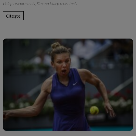
Halep revenire tenis
,
Simona Halep tenis
,
tenis
Citește