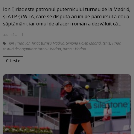
Ion Țiriac este patronul puternicului turneu de la Madrid,
și ATP și WTA, care se dispută acum pe parcursul a două
săptămâni, iar omul de afaceri român a dezvăluit că…
acum 5 ani
Ion Țiriac
,
Ion Țiriac turneu Madrid
,
Simona Halep Madrid
,
tenis
,
Tiriac
costuri de organizare turneu Madrid
,
turneu Madrid
Citește