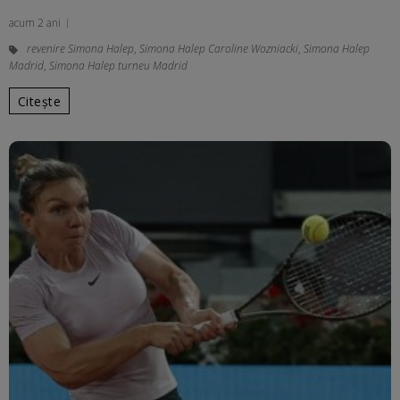
acum 2 ani
revenire Simona Halep
,
Simona Halep Caroline Wozniacki
,
Simona Halep
Madrid
,
Simona Halep turneu Madrid
Citește