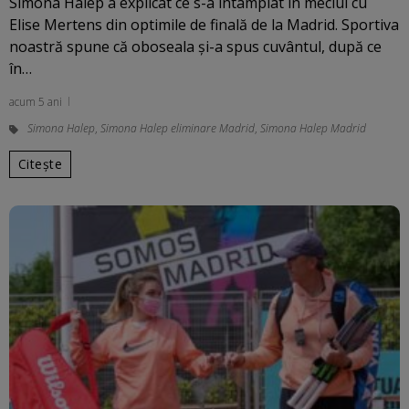
Simona Halep a explicat ce s-a întâmplat în meciul cu
Elise Mertens din optimile de finală de la Madrid. Sportiva
noastră spune că oboseala și-a spus cuvântul, după ce
în…
acum 5 ani
Simona Halep
,
Simona Halep eliminare Madrid
,
Simona Halep Madrid
Citește