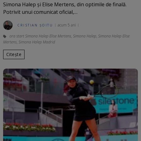
Simona Halep și Elise Mertens, din optimile de finală.
Potrivit unui comunicat oficial,…
acum 5 ani
CRISTIAN ȘOITU
ora start Simona Halep Elise Mertens
,
Simona Halep
,
Simona Halep Elise
Mertens
,
Simona Halep Madrid
Citește