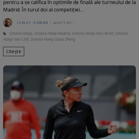
pentru a se califica în optimile de finală ale turneului de la
Madrid. În turul doi al competiției…
acum 5 ani
IONUȚ GĂMAN
Simona Halep
,
Simona Halep Madrid
,
Simona Halep meci direct
,
Simona
Halep meci LIVE
,
Simona Halep Saisai Zheng
Citește