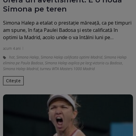
Simona pe teren
Simona Halep a etalat o prestație măreață, ca pe timpuri
am spune, în fața Paulei Badosa și este calificată în
optimi la Madrid, acolo unde o va întâlni luni pe…
acum 4 ani
hot
,
Simona Halep
,
Simona Halep calificata optimi Madrid
,
Simona Halep
elimina pe Paula Badosa
,
Simona Halep explica pe larg victoria cu Badosa
,
Simona Halep Madrid
,
turneu WTA Masters 1000 Madrid
Citește