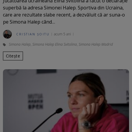
Jucătoarea ucraineană Elina Svitolina a făcut o declarație
superbă la adresa Simonei Halep. Sportiva din Ucraina,
care are rezultate slabe recent, a dezvăluit că ar suna-o
pe Simona Halep când…
acum 5 ani
CRISTIAN ȘOITU
Simona Halep
,
Simona Halep Elina Svitolina
,
Simona Halep Madrid
Citește