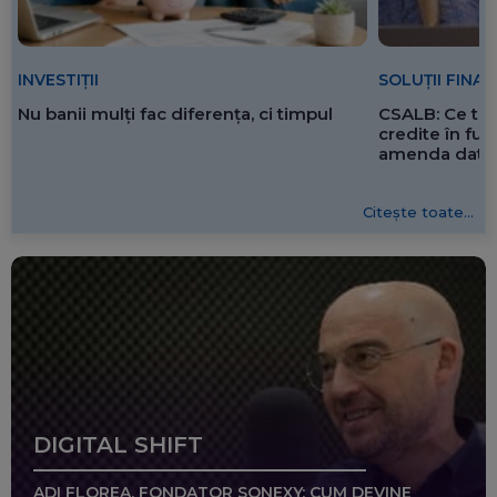
SOLUȚII FINA
INVESTIȚII
CSALB: Ce tre
Nu banii mulți fac diferența, ci timpul
credite în f
amenda dată 
Citește toate...
DIGITAL SHIFT
ADI FLOREA, FONDATOR SONEXY: CUM DEVINE