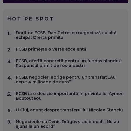
COSMIN BOȚOROGA, DATA SWEEP: EȘTI LA FACULTATE?
CE SĂ FOLOSEȘTI, CÂND ÎȚI TREBUIE CEVA MAI PRECIS CA
CHATGPT
EP. 59
HOT PE SPOT
MARIO GHENEA, COFONDATOR WORKFLOW TIME: CUM
Dorit de FCSB, Dan Petrescu negociază cu altă
1.
FOLOSEȘTI TEHNOLOGIA CA SĂ FII MAI BUN LA JOB. ȘI CUM
echipă: Oferta primită
SE VA SCHIMBA MUNCA, ÎN URMĂTORII ANI
EP. 58
FCSB primește o veste excelentă
2.
MARIUS PAȘCULEA, COFONDATOR AL KULTH: CUM
FCSB, ofertă concretă pentru un fundaș olandez:
3.
FOLOSEȘTI TEHNOLOGIA CA SĂ ÎȚI DESCHIZI DRUMUL
Răspunsul primit de roș-albaștri
CĂTRE ARTĂ, LA NIVEL GLOBAL
EP. 57
FCSB, negocieri aprige pentru un transfer: „Au
4.
cerut 4 milioane de euro”
ANDREI AVĂDANEI, BIT SENTINEL: CUM ÎȚI PROTEJEZI
FCSB ia o decizie importantă în privința lui Aymen
5.
EFICIENT VIAȚA ONLINE. ȘI CARE SUNT PRIMII PAȘI ÎNTR-O
Boutoutaou
CARIERĂ DE „HACKER CU PERMIS”
EP. 56
U Cluj, anunț despre transferul lui Nicolae Stanciu
6.
DOINA VÎLCEANU, CONTENTSPEED: VREI SUCCES ONLINE?
Negocierile cu Denis Drăguș s-au blocat: „Nu au
7.
ÎNVAȚĂ AEO ȘI GEO!
ajuns la un acord”