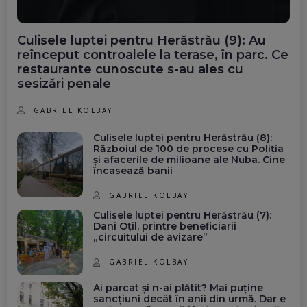
Culisele luptei pentru Herăstrău (9): Au
reînceput controalele la terase, în parc. Ce
restaurante cunoscute s-au ales cu
sesizări penale
GABRIEL KOLBAY
Culisele luptei pentru Herăstrău (8):
Războiul de 100 de procese cu Poliția
și afacerile de milioane ale Nuba. Cine
încasează banii
GABRIEL KOLBAY
Culisele luptei pentru Herăstrău (7):
Dani Oțil, printre beneficiarii
„circuitului de avizare”
GABRIEL KOLBAY
Ai parcat și n-ai plătit? Mai puține
sancțiuni decât în anii din urmă. Dar e