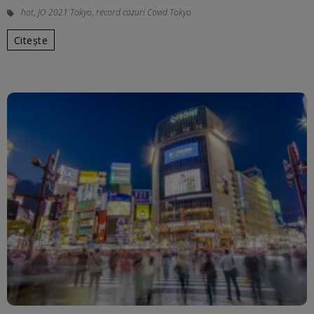
hot
,
JO 2021 Tokyo
,
record cazuri Covid Tokyo
Citește