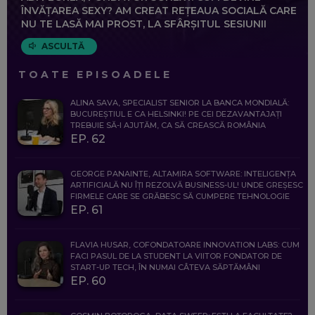
ÎNVĂȚAREA SEXY? AM CREAT REȚEAUA SOCIALĂ CARE
NU TE LASĂ MAI PROST, LA SFÂRȘITUL SESIUNII
ASCULTĂ
TOATE EPISOADELE
ALINA SAVA, SPECIALIST SENIOR LA BANCA MONDIALĂ:
BUCUREȘTIUL E CA HELSINKI! PE CEI DEZAVANTAJAȚI
TREBUIE SĂ-I AJUTĂM, CA SĂ CREASCĂ ROMÂNIA
EP. 62
GEORGE PANAINTE, ALTAMIRA SOFTWARE: INTELIGENȚA
ARTIFICIALĂ NU ÎȚI REZOLVĂ BUSINESS-UL! UNDE GREȘESC
FIRMELE CARE SE GRĂBESC SĂ CUMPERE TEHNOLOGIE
EP. 61
FLAVIA HUSAR, COFONDATOARE INNOVATION LABS: CUM
FACI PASUL DE LA STUDENT LA VIITOR FONDATOR DE
START-UP TECH, ÎN NUMAI CÂTEVA SĂPTĂMÂNI
EP. 60