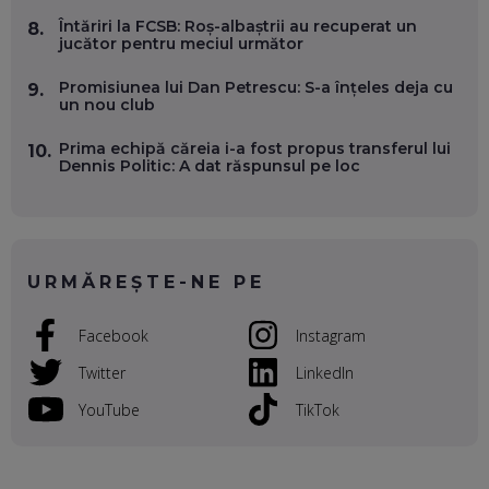
EP. 55
Întăriri la FCSB: Roș-albaștrii au recuperat un
8.
jucător pentru meciul următor
OLIVIU MATEI, HOLISUN: SOFTWARE DE LA CLUJ PENTRU
WASHINGTON, OCHELARI INTELIGENȚI ȘI FERME
Promisiunea lui Dan Petrescu: S-a înțeles deja cu
9.
VERTICALE FĂRĂ PĂMÂNT
un nou club
EP. 54
Prima echipă căreia i-a fost propus transferul lui
10.
Dennis Politic: A dat răspunsul pe loc
VALENTIN VANCEA, CEO AL PATRIA BANK: AUTOMATIZĂM
PROCESE, DAR CE FACEM CÂND PICĂ BAZA DE DATE, LA
INSTITUȚIILE STATULUI?
EP. 53
URMĂREȘTE-NE PE
VOICU OPREAN (AROBS): CUM CONSTRUIEȘTI O COMPANIE
GLOBALĂ, FĂRĂ SĂ PIERZI LEGĂTURA CU COMUNITATEA
TA LOCALĂ - ȘI CE SĂ DAI ÎNAPOI
Facebook
Instagram
EP. 52
Twitter
LinkedIn
ROBERT GRAUR, FOMO: SPEAKERUL PE SCENĂ, INVITATUL
ÎN SALĂ, DAR ÎNVĂȚĂM UNII DE LA CEILALȚI. VIN JASON
YouTube
TikTok
DERULO, STEVEN BARTLETT ȘI ALȚI PESTE 60 DE
ANTREPRENORI
EP. 51