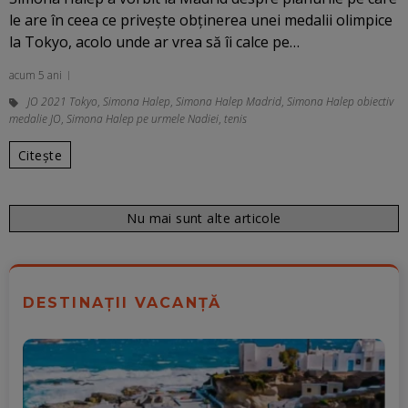
le are în ceea ce privește obținerea unei medalii olimpice
la Tokyo, acolo unde ar vrea să îi calce pe…
acum 5 ani
JO 2021 Tokyo
,
Simona Halep
,
Simona Halep Madrid
,
Simona Halep obiectiv
medalie JO
,
Simona Halep pe urmele Nadiei
,
tenis
Citește
Nu mai sunt alte articole
DESTINAȚII VACANȚĂ