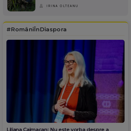
IRINA OLTEANU
#RomâniÎnDiaspora
Diana Olar, românca de la Google care