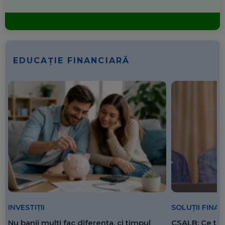
EDUCAȚIE FINANCIARĂ
SOLUȚII FINA
INVESTIȚII
CSALB: Ce tre
Nu banii mulți fac diferența, ci timpul