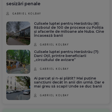
sesizări penale
GABRIEL KOLBAY
Culisele luptei pentru Herăstrău (8):
Războiul de 100 de procese cu Poliția
și afacerile de milioane ale Nuba. Cine
încasează banii
GABRIEL KOLBAY
Culisele luptei pentru Herăstrău (7):
Dani Oțil, printre beneficiarii
„circuitului de avizare”
GABRIEL KOLBAY
Ai parcat și n-ai plătit? Mai puține
sancțiuni decât în anii din urmă. Dar e
mai greu să scapi! Unde se duc banii
GABRIEL KOLBAY