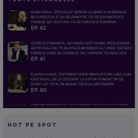
ALINA SAVA, SPECIALIST SENIOR LA BANCA MONDIALĂ:
BUCUREȘTIUL E CA HELSINKI! PE CEI DEZAVANTAJAȚI
TREBUIE SĂ-I AJUTĂM, CA SĂ CREASCĂ ROMÂNIA
EP. 62
GEORGE PANAINTE, ALTAMIRA SOFTWARE: INTELIGENȚA
ARTIFICIALĂ NU ÎȚI REZOLVĂ BUSINESS-UL! UNDE GREȘESC
FIRMELE CARE SE GRĂBESC SĂ CUMPERE TEHNOLOGIE
EP. 61
FLAVIA HUSAR, COFONDATOARE INNOVATION LABS: CUM
FACI PASUL DE LA STUDENT LA VIITOR FONDATOR DE
START-UP TECH, ÎN NUMAI CÂTEVA SĂPTĂMÂNI
EP. 60
COSMIN BOȚOROGA, DATA SWEEP: EȘTI LA FACULTATE?
CE SĂ FOLOSEȘTI, CÂND ÎȚI TREBUIE CEVA MAI PRECIS CA
CHATGPT
EP. 59
HOT PE SPOT
MARIO GHENEA, COFONDATOR WORKFLOW TIME: CUM