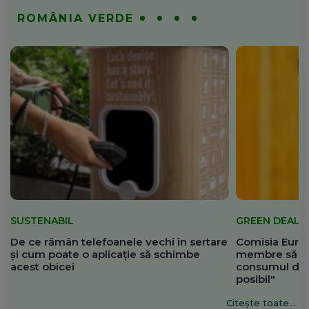
ROMÂNIA VERDE
SUSTENABIL
GREEN DEAL
De ce rămân telefoanele vechi în sertare
Comisia Europ
și cum poate o aplicație să schimbe
membre să re
acest obicei
consumul de 
posibil"
Citește toate...