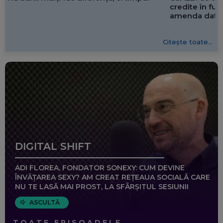
credite în f
amenda dată 
Citește toate...
DIGITAL SHIFT
ADI FLOREA, FONDATOR SONEXY: CUM DEVINE
ÎNVĂȚAREA SEXY? AM CREAT REȚEAUA SOCIALĂ CARE
NU TE LASĂ MAI PROST, LA SFÂRȘITUL SESIUNII
ASCULTĂ
TOATE EPISOADELE