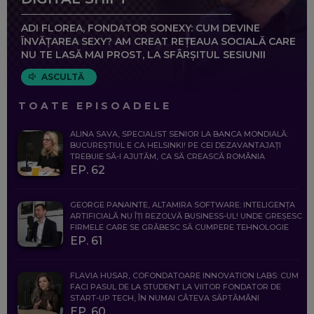
ADI FLOREA, FONDATOR SONEXY: CUM DEVINE
ÎNVĂȚAREA SEXY? AM CREAT REȚEAUA SOCIALĂ CARE
NU TE LASĂ MAI PROST, LA SFÂRȘITUL SESIUNII
ASCULTĂ
TOATE EPISOADELE
ALINA SAVA, SPECIALIST SENIOR LA BANCA MONDIALĂ:
BUCUREȘTIUL E CA HELSINKI! PE CEI DEZAVANTAJAȚI
TREBUIE SĂ-I AJUTĂM, CA SĂ CREASCĂ ROMÂNIA
EP. 62
GEORGE PANAINTE, ALTAMIRA SOFTWARE: INTELIGENȚA
ARTIFICIALĂ NU ÎȚI REZOLVĂ BUSINESS-UL! UNDE GREȘESC
FIRMELE CARE SE GRĂBESC SĂ CUMPERE TEHNOLOGIE
EP. 61
FLAVIA HUSAR, COFONDATOARE INNOVATION LABS: CUM
FACI PASUL DE LA STUDENT LA VIITOR FONDATOR DE
START-UP TECH, ÎN NUMAI CÂTEVA SĂPTĂMÂNI
EP. 60