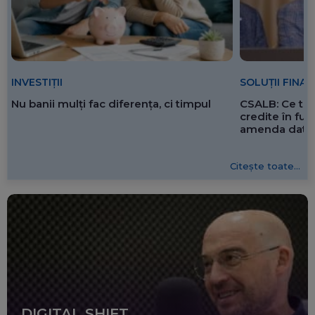
SOLUȚII FINA
INVESTIȚII
CSALB: Ce tre
Nu banii mulți fac diferența, ci timpul
credite în f
amenda dată 
Citește toate...
DIGITAL SHIFT