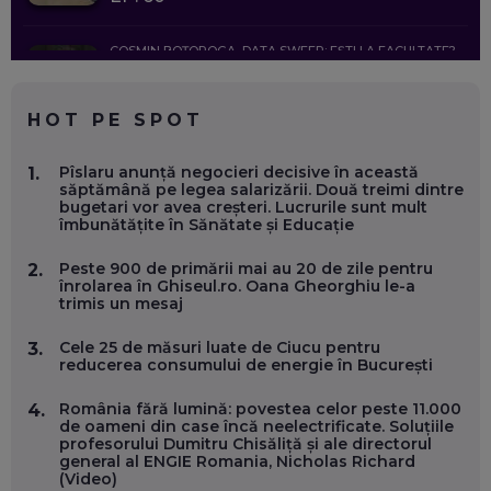
COSMIN BOȚOROGA, DATA SWEEP: EȘTI LA FACULTATE?
CE SĂ FOLOSEȘTI, CÂND ÎȚI TREBUIE CEVA MAI PRECIS CA
CHATGPT
EP. 59
HOT PE SPOT
MARIO GHENEA, COFONDATOR WORKFLOW TIME: CUM
Pîslaru anunță negocieri decisive în această
1.
FOLOSEȘTI TEHNOLOGIA CA SĂ FII MAI BUN LA JOB. ȘI CUM
săptămână pe legea salarizării. Două treimi dintre
SE VA SCHIMBA MUNCA, ÎN URMĂTORII ANI
bugetari vor avea creșteri. Lucrurile sunt mult
EP. 58
îmbunătățite în Sănătate și Educație
Peste 900 de primării mai au 20 de zile pentru
2.
MARIUS PAȘCULEA, COFONDATOR AL KULTH: CUM
înrolarea în Ghiseul.ro. Oana Gheorghiu le-a
FOLOSEȘTI TEHNOLOGIA CA SĂ ÎȚI DESCHIZI DRUMUL
trimis un mesaj
CĂTRE ARTĂ, LA NIVEL GLOBAL
EP. 57
Cele 25 de măsuri luate de Ciucu pentru
3.
reducerea consumului de energie în București
ANDREI AVĂDANEI, BIT SENTINEL: CUM ÎȚI PROTEJEZI
EFICIENT VIAȚA ONLINE. ȘI CARE SUNT PRIMII PAȘI ÎNTR-O
România fără lumină: povestea celor peste 11.000
4.
CARIERĂ DE „HACKER CU PERMIS”
de oameni din case încă neelectrificate. Soluțiile
EP. 56
profesorului Dumitru Chisăliță și ale directorul
general al ENGIE Romania, Nicholas Richard
(Video)