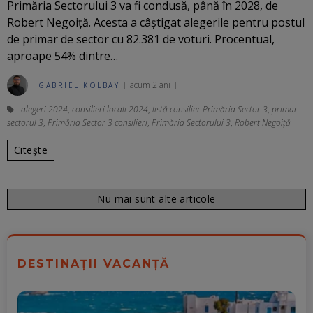
Primăria Sectorului 3 va fi condusă, până în 2028, de
Robert Negoiță. Acesta a câștigat alegerile pentru postul
de primar de sector cu 82.381 de voturi. Procentual,
aproape 54% dintre…
acum 2 ani
GABRIEL KOLBAY
alegeri 2024
,
consilieri locali 2024
,
listă consilier Primăria Sector 3
,
primar
sectorul 3
,
Primăria Sector 3 consilieri
,
Primăria Sectorului 3
,
Robert Negoiță
Citește
Nu mai sunt alte articole
DESTINAȚII VACANȚĂ