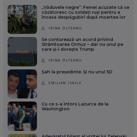
„Văduvele negre”: Femei acuzate că se
căsătoresc cu soldați ruși pentru a
încasa despăgubiri după moartea lor
IRINA OLTEANU
Se conturează un acord privind
Strâmtoarea Ormuz – dar nu unul pe
care și-l dorește Trump
IRINA OLTEANU
Șah la președinte. Și nu unul 5D
EMILIAN ISAILĂ
Cu ce s-a întors Lazurca de la
Washington
Adevăratul bilanț al vizitei lui Zelenski