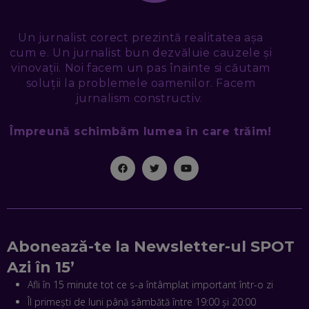
NICOLAE ȚIBRIGAN, DIGITAL FORENSIC TEAM: CUM ÎȚI DAI
SEAMA CĂ CINEVA ÎNCEARCĂ SĂ TE MANIPULEZE, ONLINE.
CE-AM ÎNVĂȚAT DIN EPISODUL GEORGESCU
Un jurnalist corect prezintă realitatea așa
EP. 46
cum e. Un jurnalist bun dezvăluie cauzele și
vinovații. Noi facem un pas înainte si căutam
soluții la problemele oamenilor. Facem
MIHAI CEPOI, JOBFUL: SCHIMBĂM MODUL ÎN CARE APLICI
LA JOB! CUM DEMONSTREZI ABILITĂȚI ȘI CÂȘTIGI PREMII
jurnalism constructiv.
EP. 45
Împreună schimbăm lumea în care trăim!
ANTONIO ENACHE, SENSE4FIT: CUM TE AJUTĂ
TEHNOLOGIA SĂ FACI SPORT, SĂ FII MAI COMPETITIV ȘI SĂ
CÂȘTIGI
EP. 44
CRISTIAN GROZEA, BEEFAST: PREGĂTIM CEL MAI BUN
DISPECERAT AUTOMAT DE PE PIAȚĂ! CUM POATE
REVOLUȚIONA LIVRĂRILE RAPIDE, DIN ROMÂNIA PÂNĂ ÎN
Abonează-te la Newsletter-ul SPOT
ASIA
EP. 43
Azi în 15’
Afli în 15 minute tot ce s-a întâmplat important într-o zi
ANDREI NICOARĂ, EXPERT ÎN E-GUVERNARE: N-O SĂ NE
MAI MEARGĂ PREA MULT CU MANȚOGĂRII! DACĂ NU NE
Îl primești de luni până sâmbătă între 19:00 și 20:00
RESPECTĂM OBLIGAȚIILE EUROPENE, VOM AVEA