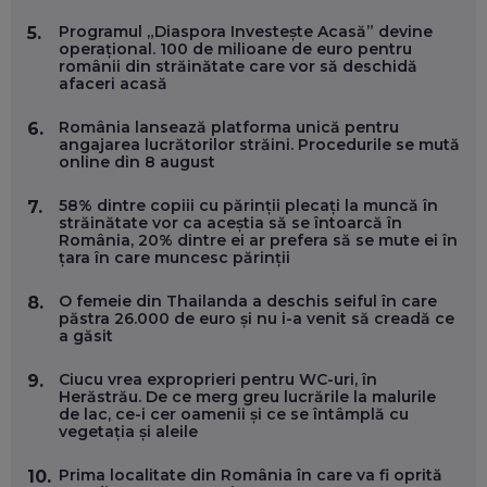
DOINA VÎLCEANU, CONTENTSPEED: VREI SUCCES ONLINE?
ÎNVAȚĂ AEO ȘI GEO!
Programul „Diaspora Investește Acasă” devine
5.
operațional. 100 de milioane de euro pentru
EP. 55
românii din străinătate care vor să deschidă
afaceri acasă
OLIVIU MATEI, HOLISUN: SOFTWARE DE LA CLUJ PENTRU
România lansează platforma unică pentru
6.
WASHINGTON, OCHELARI INTELIGENȚI ȘI FERME
angajarea lucrătorilor străini. Procedurile se mută
VERTICALE FĂRĂ PĂMÂNT
online din 8 august
EP. 54
58% dintre copiii cu părinții plecați la muncă în
7.
străinătate vor ca aceștia să se întoarcă în
VALENTIN VANCEA, CEO AL PATRIA BANK: AUTOMATIZĂM
România, 20% dintre ei ar prefera să se mute ei în
PROCESE, DAR CE FACEM CÂND PICĂ BAZA DE DATE, LA
țara în care muncesc părinții
INSTITUȚIILE STATULUI?
EP. 53
O femeie din Thailanda a deschis seiful în care
8.
păstra 26.000 de euro și nu i-a venit să creadă ce
VOICU OPREAN (AROBS): CUM CONSTRUIEȘTI O COMPANIE
a găsit
GLOBALĂ, FĂRĂ SĂ PIERZI LEGĂTURA CU COMUNITATEA
TA LOCALĂ - ȘI CE SĂ DAI ÎNAPOI
Ciucu vrea exproprieri pentru WC-uri, în
9.
EP. 52
Herăstrău. De ce merg greu lucrările la malurile
de lac, ce-i cer oamenii și ce se întâmplă cu
vegetația și aleile
ROBERT GRAUR, FOMO: SPEAKERUL PE SCENĂ, INVITATUL
ÎN SALĂ, DAR ÎNVĂȚĂM UNII DE LA CEILALȚI. VIN JASON
DERULO, STEVEN BARTLETT ȘI ALȚI PESTE 60 DE
Prima localitate din România în care va fi oprită
10.
ANTREPRENORI