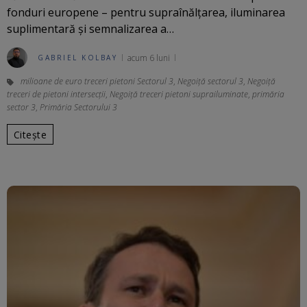
fonduri europene – pentru supraînălţarea, iluminarea
suplimentară și semnalizarea a…
acum 6 luni
GABRIEL KOLBAY
milioane de euro treceri pietoni Sectorul 3
,
Negoiță sectorul 3
,
Negoiță
treceri de pietoni intersecții
,
Negoiță treceri pietoni suprailuminate
,
primăria
sector 3
,
Primăria Sectorului 3
Citește