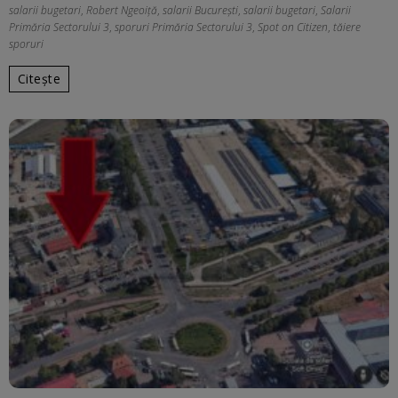
salarii bugetari
,
Robert Ngeoiță
,
salarii București
,
salarii bugetari
,
Salarii
Primăria Sectorului 3
,
sporuri Primăria Sectorului 3
,
Spot on Citizen
,
tăiere
sporuri
Citește