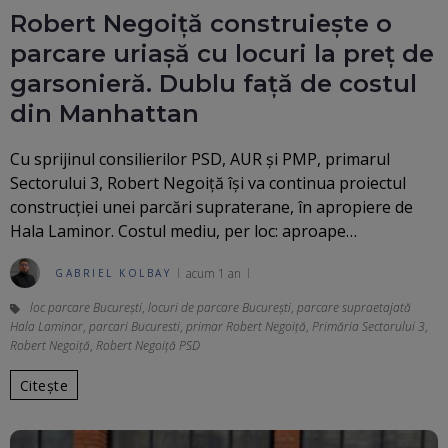
Robert Negoiță construiește o
parcare uriașă cu locuri la preț de
garsonieră. Dublu față de costul
din Manhattan
Cu sprijinul consilierilor PSD, AUR și PMP, primarul
Sectorului 3, Robert Negoiță își va continua proiectul
construcției unei parcări supraterane, în apropiere de
Hala Laminor. Costul mediu, per loc: aproape…
acum 1 an
GABRIEL KOLBAY
loc parcare București
,
locuri de parcare București
,
parcare supraetajată
Hala Laminor
,
parcari Bucuresti
,
primar Robert Negoiță
,
Primăria Sectorului 3
,
Robert Negoiță
,
Robert Negoiță PSD
Citește