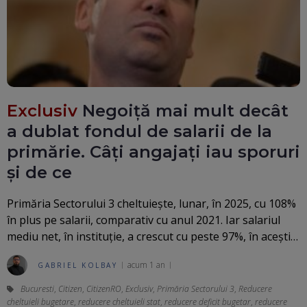
Exclusiv
Negoiță mai mult decât
a dublat fondul de salarii de la
primărie. Câți angajați iau sporuri
și de ce
Primăria Sectorului 3 cheltuiește, lunar, în 2025, cu 108%
în plus pe salarii, comparativ cu anul 2021. Iar salariul
mediu net, în instituție, a crescut cu peste 97%, în acești…
acum 1 an
GABRIEL KOLBAY
Bucuresti
,
Citizen
,
CitizenRO
,
Exclusiv
,
Primăria Sectorului 3
,
Reducere
cheltuieli bugetare
,
reducere cheltuieli stat
,
reducere deficit bugetar
,
reducere