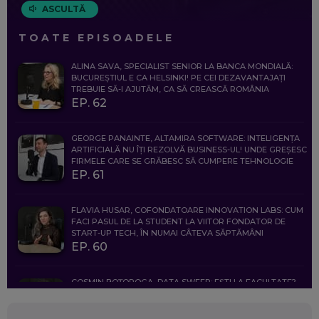
ASCULTĂ
TOATE EPISOADELE
ALINA SAVA, SPECIALIST SENIOR LA BANCA MONDIALĂ:
BUCUREȘTIUL E CA HELSINKI! PE CEI DEZAVANTAJAȚI
TREBUIE SĂ-I AJUTĂM, CA SĂ CREASCĂ ROMÂNIA
EP. 62
GEORGE PANAINTE, ALTAMIRA SOFTWARE: INTELIGENȚA
ARTIFICIALĂ NU ÎȚI REZOLVĂ BUSINESS-UL! UNDE GREȘESC
FIRMELE CARE SE GRĂBESC SĂ CUMPERE TEHNOLOGIE
EP. 61
FLAVIA HUSAR, COFONDATOARE INNOVATION LABS: CUM
FACI PASUL DE LA STUDENT LA VIITOR FONDATOR DE
START-UP TECH, ÎN NUMAI CÂTEVA SĂPTĂMÂNI
EP. 60
COSMIN BOȚOROGA, DATA SWEEP: EȘTI LA FACULTATE?
CE SĂ FOLOSEȘTI, CÂND ÎȚI TREBUIE CEVA MAI PRECIS CA
CHATGPT
EP. 59