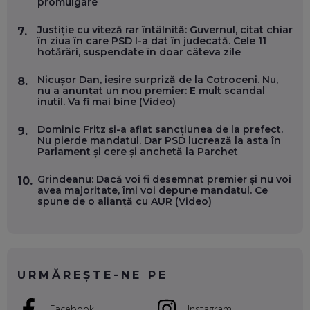
promulgare
OLIVIU MATEI, HOLISUN: SOFTWARE DE LA CLUJ PENTRU
WASHINGTON, OCHELARI INTELIGENȚI ȘI FERME
VERTICALE FĂRĂ PĂMÂNT
Justiție cu viteză rar întâlnită: Guvernul, citat chiar
7.
EP. 54
în ziua în care PSD l-a dat în judecată. Cele 11
hotărâri, suspendate în doar câteva zile
VALENTIN VANCEA, CEO AL PATRIA BANK: AUTOMATIZĂM
Nicușor Dan, ieșire surpriză de la Cotroceni. Nu,
8.
PROCESE, DAR CE FACEM CÂND PICĂ BAZA DE DATE, LA
nu a anunțat un nou premier: E mult scandal
INSTITUȚIILE STATULUI?
inutil. Va fi mai bine (Video)
EP. 53
Dominic Fritz și-a aflat sancțiunea de la prefect.
9.
Nu pierde mandatul. Dar PSD lucrează la asta în
VOICU OPREAN (AROBS): CUM CONSTRUIEȘTI O COMPANIE
Parlament și cere și anchetă la Parchet
GLOBALĂ, FĂRĂ SĂ PIERZI LEGĂTURA CU COMUNITATEA
TA LOCALĂ - ȘI CE SĂ DAI ÎNAPOI
EP. 52
Grindeanu: Dacă voi fi desemnat premier și nu voi
10.
avea majoritate, îmi voi depune mandatul. Ce
spune de o alianță cu AUR (Video)
ROBERT GRAUR, FOMO: SPEAKERUL PE SCENĂ, INVITATUL
ÎN SALĂ, DAR ÎNVĂȚĂM UNII DE LA CEILALȚI. VIN JASON
DERULO, STEVEN BARTLETT ȘI ALȚI PESTE 60 DE
ANTREPRENORI
EP. 51
URMĂREȘTE-NE PE
RADU MOȚOC, TECHSOUP: O TREIME DINTRE
PARTICIPANȚII LA DEZBATERILE DE PE REȚELE SOCIALE
ȚIPĂ, CU FEȚELE ACOPERITE. CUM ÎNVĂȚĂM SĂ DISCUTĂM
Facebook
Instagram