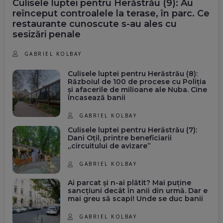
Culisele luptei pentru Herăstrău (9): Au
reînceput controalele la terase, în parc. Ce
restaurante cunoscute s-au ales cu
sesizări penale
GABRIEL KOLBAY
Culisele luptei pentru Herăstrău (8):
Războiul de 100 de procese cu Poliția
și afacerile de milioane ale Nuba. Cine
încasează banii
GABRIEL KOLBAY
Culisele luptei pentru Herăstrău (7):
Dani Oțil, printre beneficiarii
„circuitului de avizare”
GABRIEL KOLBAY
Ai parcat și n-ai plătit? Mai puține
sancțiuni decât în anii din urmă. Dar e
mai greu să scapi! Unde se duc banii
GABRIEL KOLBAY