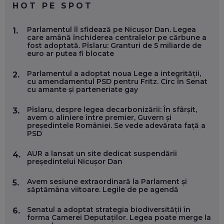
HOT PE SPOT
MARIO GHENEA, COFONDATOR WORKFLOW TIME: CUM
Parlamentul îl sfidează pe Nicușor Dan. Legea
1.
FOLOSEȘTI TEHNOLOGIA CA SĂ FII MAI BUN LA JOB. ȘI CUM
care amână închiderea centralelor pe cărbune a
SE VA SCHIMBA MUNCA, ÎN URMĂTORII ANI
fost adoptată. Pîslaru: Granturi de 5 miliarde de
EP. 58
euro ar putea fi blocate
Parlamentul a adoptat noua Lege a integrității,
2.
MARIUS PAȘCULEA, COFONDATOR AL KULTH: CUM
cu amendamentul PSD pentru Fritz. Circ în Senat
FOLOSEȘTI TEHNOLOGIA CA SĂ ÎȚI DESCHIZI DRUMUL
cu amante și parteneriate gay
CĂTRE ARTĂ, LA NIVEL GLOBAL
EP. 57
Pîslaru, despre legea decarbonizării: În sfârșit,
3.
avem o aliniere între premier, Guvern și
președintele României. Se vede adevărata față a
ANDREI AVĂDANEI, BIT SENTINEL: CUM ÎȚI PROTEJEZI
PSD
EFICIENT VIAȚA ONLINE. ȘI CARE SUNT PRIMII PAȘI ÎNTR-O
CARIERĂ DE „HACKER CU PERMIS”
EP. 56
AUR a lansat un site dedicat suspendării
4.
președintelui Nicușor Dan
DOINA VÎLCEANU, CONTENTSPEED: VREI SUCCES ONLINE?
Avem sesiune extraordinară la Parlament și
5.
ÎNVAȚĂ AEO ȘI GEO!
săptămâna viitoare. Legile de pe agendă
EP. 55
Senatul a adoptat strategia biodiversității în
6.
forma Camerei Deputaților. Legea poate merge la