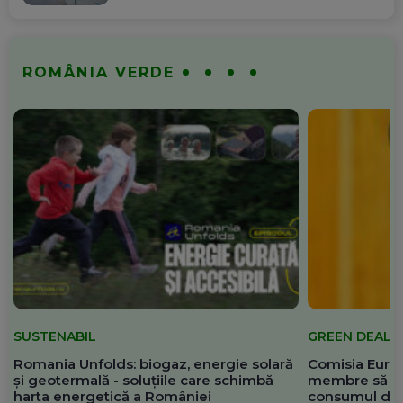
ROMÂNIA VERDE
SUSTENABIL
GREEN DEAL
Romania Unfolds: biogaz, energie solară
Comisia Europ
și geotermală - soluțiile care schimbă
membre să re
harta energetică a României
consumul de 