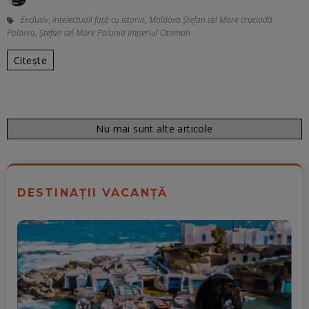
Exclusiv
,
intelectuali față cu istoria
,
Moldova Ștefan cel Mare cruciadă
Polonia
,
Ștefan cel Mare Polonia Imperiul Otoman
Citește
Nu mai sunt alte articole
DESTINAȚII VACANȚĂ