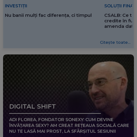
SOLUȚII FINA
INVESTIȚII
CSALB: Ce tre
Nu banii mulți fac diferența, ci timpul
credite în f
amenda dată 
Citește toate...
DIGITAL SHIFT
ADI FLOREA, FONDATOR SONEXY: CUM DEVINE
ÎNVĂȚAREA SEXY? AM CREAT REȚEAUA SOCIALĂ CARE
NU TE LASĂ MAI PROST, LA SFÂRȘITUL SESIUNII