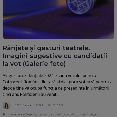
Rânjete și gesturi teatrale.
Imagini sugestive cu candidații
la vot (Galerie foto)
Alegeri prezidenţiale 2024. E ziua votului pentru
Cotroceni. Românii din țară și diaspora votează pentru a
decide cine va ocupa funcția de președinte în următorii
cinci ani. Politicienii au venit…
acum 2 ani
BOGDANA BOGA
alegeri prezidențiale
,
alegeri prezidenţiale 2024
,
candidați alegeri