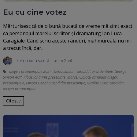
Eu cu cine votez
Mărturisesc că de o bună bucată de vreme mă simt exact
ca personajul marelui scriitor și dramaturg Ion Luca
Caragiale. Când scriu aceste rânduri, mahmureala nu mi-
a trecut încă, dar…
acum 2 ani
EMILIAN ISAILĂ
alegeri prezidenţiale 2024
,
Elena Lasconi candidat prezidentiale
,
George
Simion AUR
,
Klaus Iohannis președinte
,
Marcel Ciolacu candidat alegeri
prezidențiale
,
Mircea Geoană candidat președinție
,
Nicolae Ciucă candidat
alegeri prezidențiale
Citește