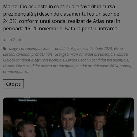
Marcel Ciolacu este în continuare favorit în cursa
prezidenţială şi deschide clasamentul cu un scor de
24,3%, conform unui sondaj realizat de AtlasIntel în
perioada 15-20 noiembrie. Bătălia pentru intrarea…
acum 2 ani
alegeri prezidenţiale 2024
,
candidați alegeri prezidențiale 2024
,
Elena
Lasconi candidat prezidentiale
,
George Simion candidat prezidențiale
,
Marcel
Ciolacu candidat alegeri prezidențiale
,
Mircea Geoană candidat prezidențiale
,
Nicolae Ciucă candidat alegeri prezidențiale
,
sondaj prezidențiale 2024
,
sondaj
prezidențiale tur 1
Citește