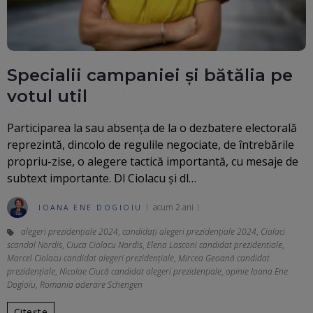
Specialii campaniei și bătălia pe
votul util
Participarea la sau absența de la o dezbatere electorală
reprezintă, dincolo de regulile negociate, de întrebările
propriu-zise, o alegere tactică importantă, cu mesaje de
subtext importante. Dl Ciolacu și dl…
acum 2 ani
IOANA ENE DOGIOIU
alegeri prezidenţiale 2024
,
candidați alegeri prezidențiale 2024
,
Ciolaci
scandal Nordis
,
Ciuca Ciolacu Nordis
,
Elena Lasconi candidat prezidentiale
,
Marcel Ciolacu candidat alegeri prezidențiale
,
Mircea Geoană candidat
prezidențiale
,
Nicolae Ciucă candidat alegeri prezidențiale
,
opinie Ioana Ene
Dogioiu
,
Romania aderare Schengen
Citește