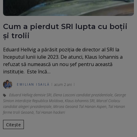
Cum a pierdut SRI lupta cu boții
și trolii
Eduard Hellvig a părăsit poziția de director al SRI la
începutul lunii iulie 2023. De atunci, Klaus Iohannis a
refuzat să numească un nou șef pentru această
instituție. Este încă…
acum 2 ani
EMILIAN ISAILĂ
Eduard Hellvig demisie SRI
,
Elena Lasconi candidat prezidentiale
,
George
Simion interdicție Republica Moldova
,
Klaus Iohannis SRI
,
Marcel Ciolacu
candidat alegeri prezidențiale
,
Mircea Geoană Tal Hanan Aspen
,
Tal Hanan
ferme troli Geoană
,
Tal Hanan hackeri
Citește