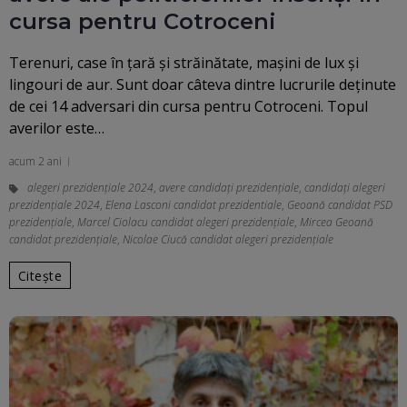
cursa pentru Cotroceni
Terenuri, case în ţară şi străinătate, maşini de lux şi
lingouri de aur. Sunt doar câteva dintre lucrurile deţinute
de cei 14 adversari din cursa pentru Cotroceni. Topul
averilor este…
acum 2 ani
alegeri prezidenţiale 2024
,
avere candidaţi prezidenţiale
,
candidați alegeri
prezidențiale 2024
,
Elena Lasconi candidat prezidentiale
,
Geoană candidat PSD
prezidenţiale
,
Marcel Ciolacu candidat alegeri prezidențiale
,
Mircea Geoană
candidat prezidențiale
,
Nicolae Ciucă candidat alegeri prezidențiale
Citește