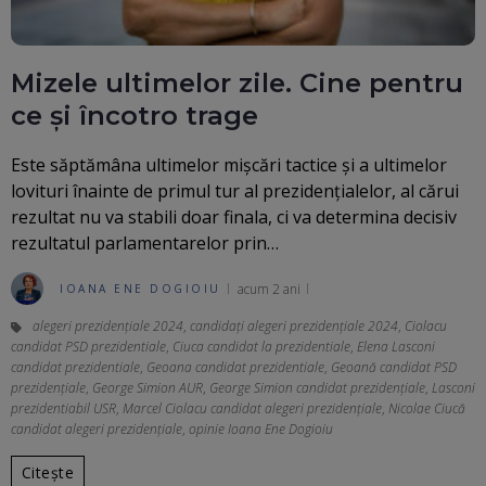
Mizele ultimelor zile. Cine pentru
ce și încotro trage
Este săptămâna ultimelor mișcări tactice și a ultimelor
lovituri înainte de primul tur al prezidențialelor, al cărui
rezultat nu va stabili doar finala, ci va determina decisiv
rezultatul parlamentarelor prin…
acum 2 ani
IOANA ENE DOGIOIU
alegeri prezidenţiale 2024
,
candidați alegeri prezidențiale 2024
,
Ciolacu
candidat PSD prezidentiale
,
Ciuca candidat la prezidentiale
,
Elena Lasconi
candidat prezidentiale
,
Geoana candidat prezidentiale
,
Geoană candidat PSD
prezidenţiale
,
George Simion AUR
,
George Simion candidat prezidențiale
,
Lasconi
prezidentiabil USR
,
Marcel Ciolacu candidat alegeri prezidențiale
,
Nicolae Ciucă
candidat alegeri prezidențiale
,
opinie Ioana Ene Dogioiu
Citește