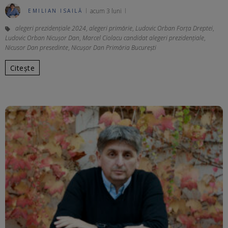
acum 3 luni
EMILIAN ISAILĂ
alegeri prezidenţiale 2024
,
alegeri primărie
,
Ludovic Orban Forța Dreptei
,
Ludovic Orban Nicușor Dan
,
Marcel Ciolacu candidat alegeri prezidențiale
,
Nicusor Dan presedinte
,
Nicușor Dan Primăria București
Citește