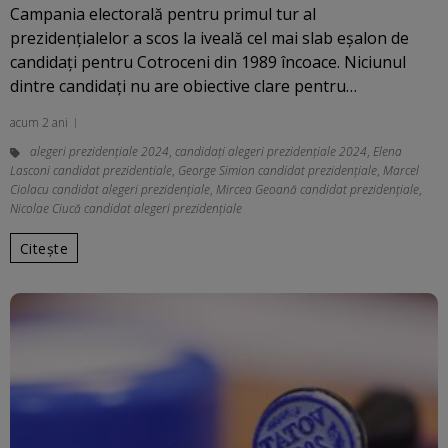
Campania electorală pentru primul tur al
prezidențialelor a scos la iveală cel mai slab eșalon de
candidați pentru Cotroceni din 1989 încoace. Niciunul
dintre candidaţi nu are obiective clare pentru…
acum 2 ani
alegeri prezidenţiale 2024
,
candidați alegeri prezidențiale 2024
,
Elena
Lasconi candidat prezidentiale
,
George Simion candidat prezidențiale
,
Marcel
Ciolacu candidat alegeri prezidențiale
,
Mircea Geoană candidat prezidențiale
,
Nicolae Ciucă candidat alegeri prezidențiale
Citește