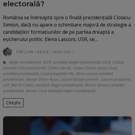
electorală?
România se îndreaptă spre o finală prezidențială Ciolacu-
Simion, dacă nu apare o schimbare majoră de strategie a
candidaților formațiunilor de pe partea dreaptă a
eșicherului politic. Elena Lasconi, USR, se…
acum 2 ani
EMILIAN ISAILĂ
alegeri prezidenţiale 2024
,
candidați alegeri prezidențiale 2024
,
Ciolacu
candidat PSD prezidentiale
,
Ciolacu Nordis
,
Ciolacu Sorina Docuz
,
Ciucă
candidat prezidenţiale
,
Ciucă preşedinte PNL
,
Elena Lasconi candidat
prezidentiale
,
George Simion Rusia
,
Lasconi Bolojan premier
,
Lasconi preşedinte
USR
,
Marcel Ciolacu candidat alegeri prezidențiale
,
Mircea Geoană candidat
prezidențiale
,
Nicolae Ciucă candidat alegeri prezidențiale
Citește