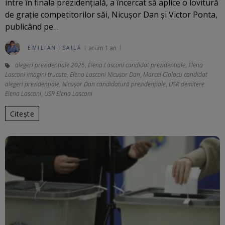
intre în finala prezidențială, a încercat să aplice o lovitură
de grație competitorilor săi, Nicușor Dan și Victor Ponta,
publicând pe…
acum 1 an
EMILIAN ISAILĂ
alegeri prezidențiale 2025
,
Elena Lasconi candidat prezidentiale
,
Elena
Lasconi imagini trucate
,
Elena Lasconi Nicușor Dan
,
Marcel Ciolacu candidat
alegeri prezidențiale
,
Nicușor Dan candidatură prezidențiale
,
USR demitere
Elena Lasconi
,
USR Elena Lasconi
Citește