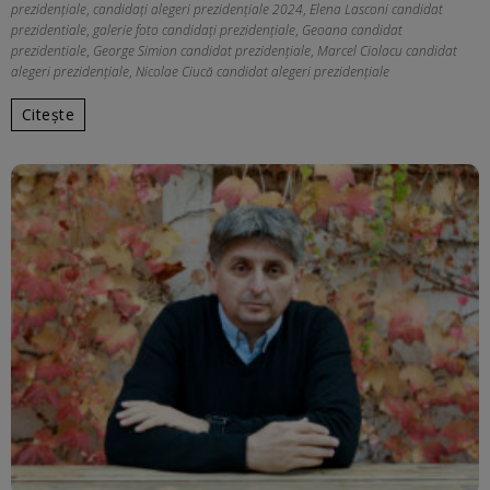
prezidențiale
,
candidați alegeri prezidențiale 2024
,
Elena Lasconi candidat
prezidentiale
,
galerie foto candidaţi prezidenţiale
,
Geoana candidat
prezidentiale
,
George Simion candidat prezidențiale
,
Marcel Ciolacu candidat
alegeri prezidențiale
,
Nicolae Ciucă candidat alegeri prezidențiale
Citește