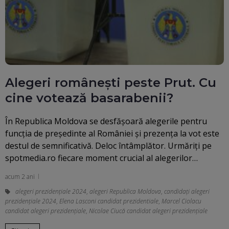
Alegeri românești peste Prut. Cu
cine votează basarabenii?
În Republica Moldova se desfășoară alegerile pentru
funcția de președinte al României și prezența la vot este
destul de semnificativă. Deloc întâmplător. Urmăriți pe
spotmedia.ro fiecare moment crucial al alegerilor…
acum 2 ani
alegeri prezidenţiale 2024
,
alegeri Republica Moldova
,
candidați alegeri
prezidențiale 2024
,
Elena Lasconi candidat prezidentiale
,
Marcel Ciolacu
candidat alegeri prezidențiale
,
Nicolae Ciucă candidat alegeri prezidențiale