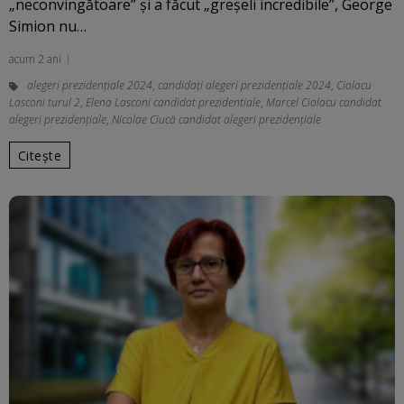
„neconvingătoare” şi a făcut „greşeli incredibile”, George
Simion nu…
acum 2 ani
alegeri prezidenţiale 2024
,
candidați alegeri prezidențiale 2024
,
Ciolacu
Lasconi turul 2
,
Elena Lasconi candidat prezidentiale
,
Marcel Ciolacu candidat
alegeri prezidențiale
,
Nicolae Ciucă candidat alegeri prezidențiale
Citește