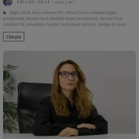
acum 2 ani
EMILIAN ISAILĂ
alegeri 2024
,
Klaus Iohannis PNL
,
Marcel Ciolacu candidat alegeri
prezidențiale
,
Nicolae Ciucă candidat alegeri prezidențiale
,
Nicolae Ciucă
candidat PNL președinție
,
Nicolae Ciucă plagiat doctorat
,
sondaje de opinie
Citește