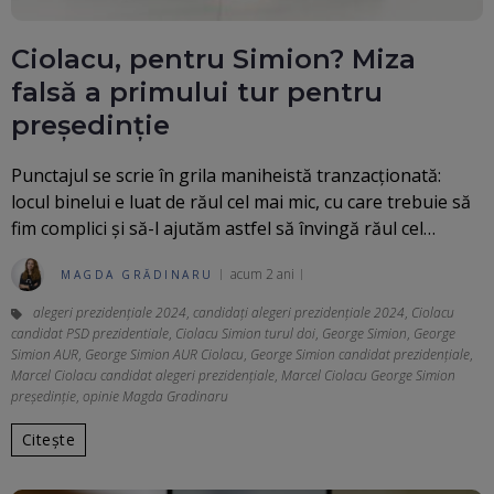
Ciolacu, pentru Simion? Miza
falsă a primului tur pentru
președinție
Punctajul se scrie în grila maniheistă tranzacționată:
locul binelui e luat de răul cel mai mic, cu care trebuie să
fim complici și să-l ajutăm astfel să învingă răul cel…
acum 2 ani
MAGDA GRĂDINARU
alegeri prezidențiale 2024
,
candidați alegeri prezidențiale 2024
,
Ciolacu
candidat PSD prezidentiale
,
Ciolacu Simion turul doi
,
George Simion
,
George
Simion AUR
,
George Simion AUR Ciolacu
,
George Simion candidat prezidențiale
,
Marcel Ciolacu candidat alegeri prezidențiale
,
Marcel Ciolacu George Simion
președinție
,
opinie Magda Gradinaru
Citește