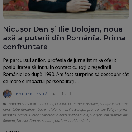
Nicușor Dan și Ilie Bolojan, noua
axă a puterii din România. Prima
confruntare
Pe parcursul anilor, profesia de jurnalist mi-a oferit
posibilitatea să intru în contact cu toți președinții
României de după 1990. Am fost surprins să descopăr cât
de mare e impactul personalității…
acum 1 an
EMILIAN ISAILĂ
Bolojan consultări Cotroceni
,
Bolojan propunere premier
,
coaliție guvernare
,
Constituția României
,
Guvernul României
,
Ilie Bolojan premier
,
Ilie Bolojan prim-
ministru
,
Marcel Ciolacu candidat alegeri prezidențiale
,
Nicușor Dan premier Ilie
Bolojan
,
Nicusor Dan presedinte
,
parlamentul României