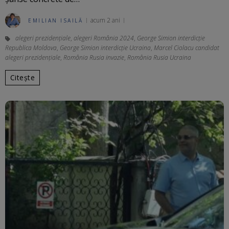
acum 2 ani
EMILIAN ISAILĂ
alegeri prezidențiale
,
alegeri România 2024
,
George Simion interdicție
Republica Moldova
,
George Simion interdicție Ucraina
,
Marcel Ciolacu candidat
alegeri prezidențiale
,
România Rusia invazie
,
România Rusia Ucraina
Citește