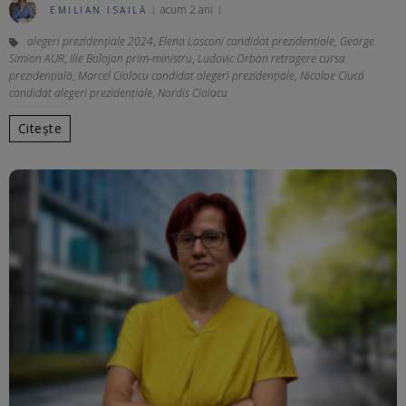
acum 2 ani
EMILIAN ISAILĂ
alegeri prezidenţiale 2024
,
Elena Lasconi candidat prezidentiale
,
George
Simion AUR
,
Ilie Bolojan prim-ministru
,
Ludovic Orban retragere cursa
prezidențială
,
Marcel Ciolacu candidat alegeri prezidențiale
,
Nicolae Ciucă
candidat alegeri prezidențiale
,
Nordis Ciolacu
Citește