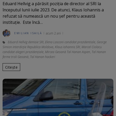
Eduard Hellvig a părăsit poziția de director al SRI la
începutul lunii iulie 2023. De atunci, Klaus Iohannis a
refuzat să numească un nou șef pentru această
instituție. Este încă…
acum 2 ani
EMILIAN ISAILĂ
Eduard Hellvig demisie SRI
,
Elena Lasconi candidat prezidentiale
,
George
Simion interdicție Republica Moldova
,
Klaus Iohannis SRI
,
Marcel Ciolacu
candidat alegeri prezidențiale
,
Mircea Geoană Tal Hanan Aspen
,
Tal Hanan
ferme troli Geoană
,
Tal Hanan hackeri
Citește