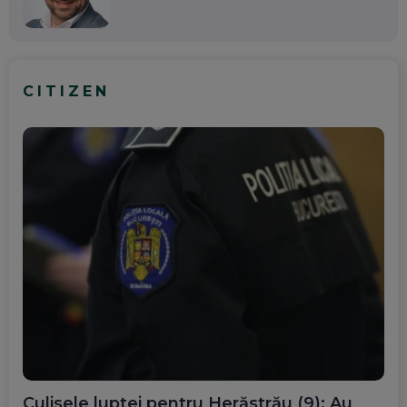
CITIZEN
Culisele luptei pentru Herăstrău (9): Au