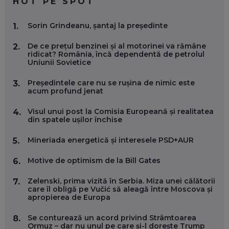
HOT PE SPOT
MARIO GHENEA, COFONDATOR WORKFLOW TIME: CUM
Sorin Grindeanu, șantaj la președinte
1.
FOLOSEȘTI TEHNOLOGIA CA SĂ FII MAI BUN LA JOB. ȘI CUM
SE VA SCHIMBA MUNCA, ÎN URMĂTORII ANI
De ce prețul benzinei și al motorinei va rămâne
EP. 58
2.
ridicat? România, încă dependentă de petrolul
Uniunii Sovietice
MARIUS PAȘCULEA, COFONDATOR AL KULTH: CUM
FOLOSEȘTI TEHNOLOGIA CA SĂ ÎȚI DESCHIZI DRUMUL
Președintele care nu se rușina de nimic este
3.
CĂTRE ARTĂ, LA NIVEL GLOBAL
acum profund jenat
EP. 57
Visul unui post la Comisia Europeană și realitatea
4.
din spatele ușilor închise
ANDREI AVĂDANEI, BIT SENTINEL: CUM ÎȚI PROTEJEZI
EFICIENT VIAȚA ONLINE. ȘI CARE SUNT PRIMII PAȘI ÎNTR-O
Mineriada energetică și interesele PSD+AUR
5.
CARIERĂ DE „HACKER CU PERMIS”
EP. 56
Motive de optimism de la Bill Gates
6.
DOINA VÎLCEANU, CONTENTSPEED: VREI SUCCES ONLINE?
Zelenski, prima vizită în Serbia. Miza unei călătorii
7.
ÎNVAȚĂ AEO ȘI GEO!
care îl obligă pe Vučić să aleagă între Moscova și
apropierea de Europa
EP. 55
Se conturează un acord privind Strâmtoarea
8.
Ormuz – dar nu unul pe care și-l dorește Trump
OLIVIU MATEI, HOLISUN: SOFTWARE DE LA CLUJ PENTRU