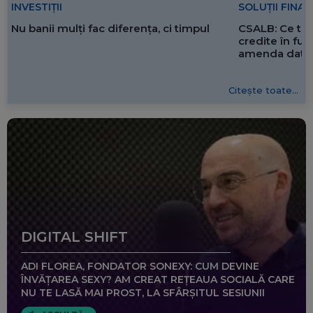
SOLUȚII FINA
INVESTIȚII
CSALB: Ce tre
Nu banii mulți fac diferența, ci timpul
credite în f
amenda dată 
Citește toate...
DIGITAL SHIFT
ADI FLOREA, FONDATOR SONEXY: CUM DEVINE
ÎNVĂȚAREA SEXY? AM CREAT REȚEAUA SOCIALĂ CARE
NU TE LASĂ MAI PROST, LA SFÂRȘITUL SESIUNII