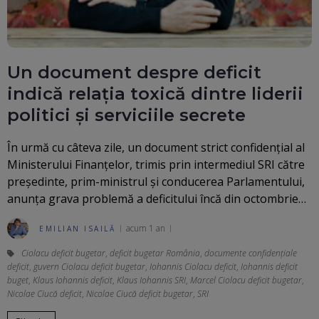
Un document despre deficit
indică relația toxică dintre liderii
politici și serviciile secrete
În urmă cu câteva zile, un document strict confidențial al
Ministerului Finanțelor, trimis prin intermediul SRI către
președinte, prim-ministrul și conducerea Parlamentului,
anunța grava problemă a deficitului încă din octombrie…
acum 1 an
EMILIAN ISAILĂ
Ciolacu deficit bugetar
,
deficit bugetar România
,
documente confidențiale
deficit
,
guvern Ciolacu deficit bugetar
,
Iohannis Ciolacu deficit
,
Iohannis deficit
buget
,
Klaus Iohannis deficit
,
Klaus Iohannis SRI
,
Marcel Ciolacu deficit bugetar
,
Nicolae Ciucă deficit
,
Nicolae Ciucă deficit bugetar
,
SRI