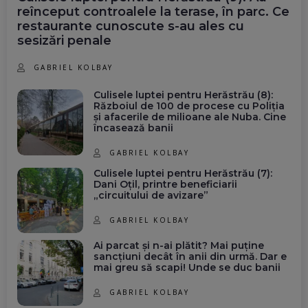
reînceput controalele la terase, în parc. Ce
restaurante cunoscute s-au ales cu
sesizări penale
GABRIEL KOLBAY
Culisele luptei pentru Herăstrău (8):
Războiul de 100 de procese cu Poliția
și afacerile de milioane ale Nuba. Cine
încasează banii
GABRIEL KOLBAY
Culisele luptei pentru Herăstrău (7):
Dani Oțil, printre beneficiarii
„circuitului de avizare”
GABRIEL KOLBAY
Ai parcat și n-ai plătit? Mai puține
sancțiuni decât în anii din urmă. Dar e
mai greu să scapi! Unde se duc banii
GABRIEL KOLBAY