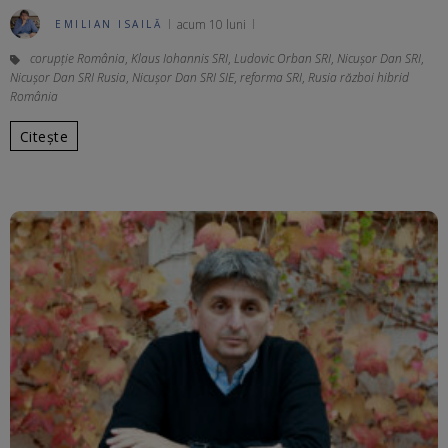
acum 10 luni
EMILIAN ISAILĂ
corupție România
,
Klaus Iohannis SRI
,
Ludovic Orban SRI
,
Nicușor Dan SRI
,
Nicușor Dan SRI Rusia
,
Nicușor Dan SRI SIE
,
reforma SRI
,
Rusia război hibrid
România
Citește