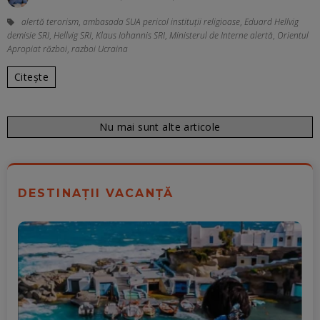
alertă terorism
,
ambasada SUA pericol instituții religioase
,
Eduard Hellvig
demisie SRI
,
Hellvig SRI
,
Klaus Iohannis SRI
,
Ministerul de Interne alertă
,
Orientul
Apropiat război
,
razboi Ucraina
Citește
Nu mai sunt alte articole
DESTINAȚII VACANȚĂ