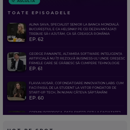
ASCULTĂ
TOATE EPISOADELE
ALINA SAVA, SPECIALIST SENIOR LA BANCA MONDIALĂ:
BUCUREȘTIUL E CA HELSINKI! PE CEI DEZAVANTAJAȚI
TREBUIE SĂ-I AJUTĂM, CA SĂ CREASCĂ ROMÂNIA
EP. 62
GEORGE PANAINTE, ALTAMIRA SOFTWARE: INTELIGENȚA
ARTIFICIALĂ NU ÎȚI REZOLVĂ BUSINESS-UL! UNDE GREȘESC
FIRMELE CARE SE GRĂBESC SĂ CUMPERE TEHNOLOGIE
EP. 61
FLAVIA HUSAR, COFONDATOARE INNOVATION LABS: CUM
FACI PASUL DE LA STUDENT LA VIITOR FONDATOR DE
START-UP TECH, ÎN NUMAI CÂTEVA SĂPTĂMÂNI
EP. 60
COSMIN BOȚOROGA, DATA SWEEP: EȘTI LA FACULTATE?
CE SĂ FOLOSEȘTI, CÂND ÎȚI TREBUIE CEVA MAI PRECIS CA
CHATGPT
EP. 59