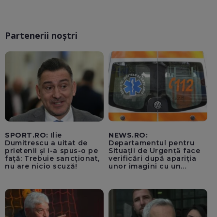
Partenerii noștri
SPORT.RO:
Ilie
NEWS.RO:
Dumitrescu a uitat de
Departamentul pentru
prietenii și i-a spus-o pe
Situații de Urgență face
față: Trebuie sancționat,
verificări după apariția
nu are nicio scuză!
unor imagini cu un
echipaj al Ambulanței
Bacău care ar fi oprit
pentru cumpărături în
timp ce transporta un
pacient către spital