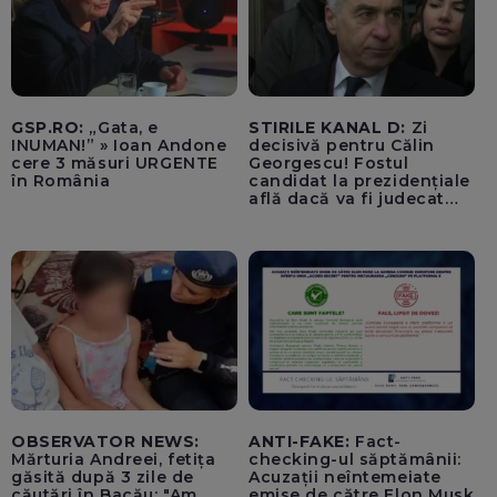
GSP.RO:
„Gata, e
STIRILE KANAL D:
Zi
INUMAN!” » Ioan Andone
decisivă pentru Călin
cere 3 măsuri URGENTE
Georgescu! Fostul
în România
candidat la prezidențiale
află dacă va fi judecat
pentru tentativă de
lovitură de stat
OBSERVATOR NEWS:
ANTI-FAKE:
Fact-
Mărturia Andreei, fetița
checking-ul săptămânii:
găsită după 3 zile de
Acuzații neîntemeiate
căutări în Bacău: "Am
emise de către Elon Musk