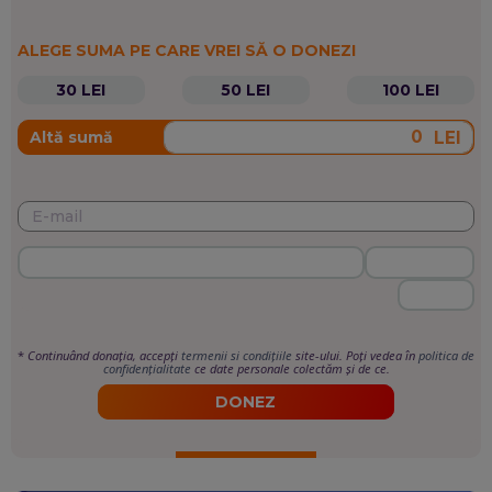
ALEGE SUMA PE CARE VREI SĂ O DONEZI
30 LEI
50 LEI
100 LEI
LEI
Altă sumă
*
Continuând donația, accepți
termenii si condițiile
site-ului. Poți vedea în
politica de
confidențialitate
ce date personale colectăm și de ce.
DONEZ