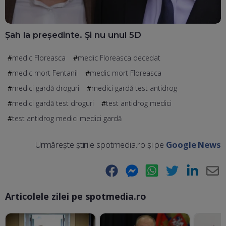
Șah la președinte. Și nu unul 5D
medic Floreasca
medic Floreasca decedat
medic mort Fentanil
medic mort Floreasca
medici gardă droguri
medici gardă test antidrog
medici gardă test droguri
test antidrog medici
test antidrog medici medici gardă
Urmărește știrile spotmedia.ro și pe
Google News
Facebook
Messenger
WhatsApp
Twitter
LinkedIn
E-
Articolele zilei pe spotmedia.ro
Ma