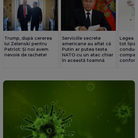
Trump, după cererea
Serviciile secrete
Legea ex
lui Zelenski pentru
americane au aflat că
tot lips
Patriot: Și noi avem
Putin ar putea testa
conduc
nevoie de rachete!
NATO cu un atac chiar
companii
în această toamnă
confor
ori mai 
privatul.
au doar