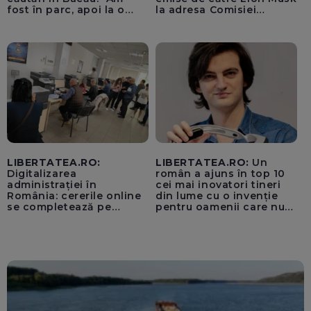
fost în parc, apoi la o
la adresa Comisiei
fetiță acasă"
Europene despre oferta
unui „acord secret”
pentru instaurarea
„cenzurii” pe platforma X
LIBERTATEA.RO:
LIBERTATEA.RO:
Un
Digitalizarea
român a ajuns în top 10
administrației în
cei mai inovatori tineri
România: cererile online
din lume cu o invenție
se completează pe
pentru oamenii care nu
calculatoarele de la
văd: „Are o misiune
ghișee
clară”