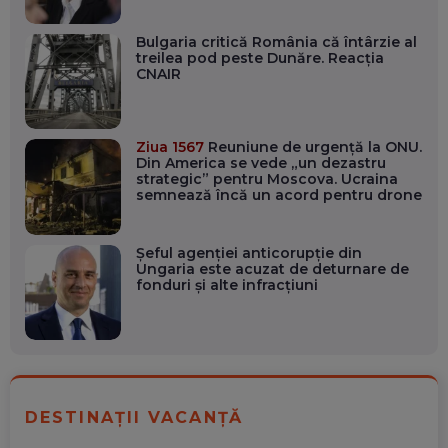
Bulgaria critică România că întârzie al
treilea pod peste Dunăre. Reacția
CNAIR
Ziua 1567
Reuniune de urgență la ONU.
Din America se vede „un dezastru
strategic” pentru Moscova. Ucraina
semnează încă un acord pentru drone
Șeful agenției anticorupție din
Ungaria este acuzat de deturnare de
fonduri și alte infracțiuni
DESTINAȚII VACANȚĂ