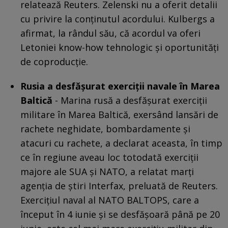
relatează Reuters. Zelenski nu a oferit detalii
cu privire la conţinutul acordului. Kulbergs a
afirmat, la rândul său, că acordul va oferi
Letoniei know-how tehnologic şi oportunităţi
de coproducţie.
Rusia a desfăşurat exerciţii navale în Marea
Baltică
- Marina rusă a desfăşurat exerciţii
militare în Marea Baltică, exersând lansări de
rachete neghidate, bombardamente şi
atacuri cu rachete, a declarat aceasta, în timp
ce în regiune aveau loc totodată exerciţii
majore ale SUA şi NATO, a relatat marţi
agenţia de ştiri Interfax, preluată de Reuters.
Exerciţiul naval al NATO BALTOPS, care a
început în 4 iunie şi se desfăşoară până pe 20