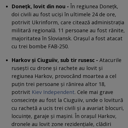
Donețk, lovit din nou -
În regiunea Donețk,
doi civili au fost uciși în ultimele 24 de ore,
potrivit Ukrinform, care citează administrația
militară regională. 11 persoane au fost rănite,
majoritatea în Sloviansk. Orașul a fost atacat
cu trei bombe FAB-250.
Harkov și Ciuguiiv, sub tir rusesc -
Atacurile
rusești cu drone și rachete au lovit și
regiunea Harkov, provocând moartea a cel
puțin trei persoane și rănirea altor 18,
potrivit
Kiev Independent
. Cele mai grave
consecințe au fost la Ciuguiiv, unde o lovitură
cu rachetă a ucis trei civili și a avariat blocuri,
locuințe, garaje și mașini. În orașul Harkov,
dronele au lovit zone rezidențiale, clădiri