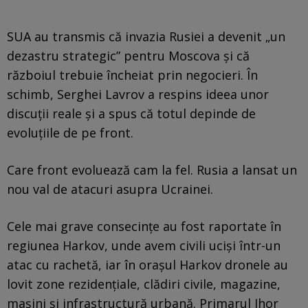
SUA au transmis că invazia Rusiei a devenit „un
dezastru strategic” pentru Moscova și că
războiul trebuie încheiat prin negocieri. În
schimb, Serghei Lavrov a respins ideea unor
discuții reale și a spus că totul depinde de
evoluțiile de pe front.
Care front evoluează cam la fel. Rusia a lansat un
nou val de atacuri asupra Ucrainei.
Cele mai grave consecințe au fost raportate în
regiunea Harkov, unde avem civili ucişi într-un
atac cu rachetă, iar în orașul Harkov dronele au
lovit zone rezidențiale, clădiri civile, magazine,
mașini și infrastructură urbană. Primarul Ihor