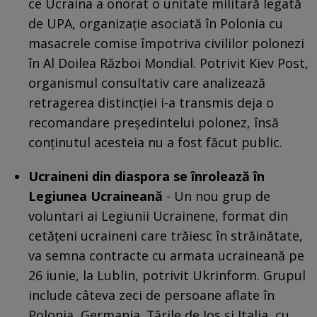
ce Ucraina a onorat o unitate militară legată
de UPA, organizație asociată în Polonia cu
masacrele comise împotriva civililor polonezi
în Al Doilea Război Mondial. Potrivit Kiev Post,
organismul consultativ care analizează
retragerea distincției i-a transmis deja o
recomandare președintelui polonez, însă
conținutul acesteia nu a fost făcut public.
Ucraineni din diaspora se înrolează în
Legiunea Ucraineană
- Un nou grup de
voluntari ai Legiunii Ucrainene, format din
cetățeni ucraineni care trăiesc în străinătate,
va semna contracte cu armata ucraineană pe
26 iunie, la Lublin, potrivit Ukrinform. Grupul
include câteva zeci de persoane aflate în
Polonia, Germania, Țările de Jos și Italia, cu