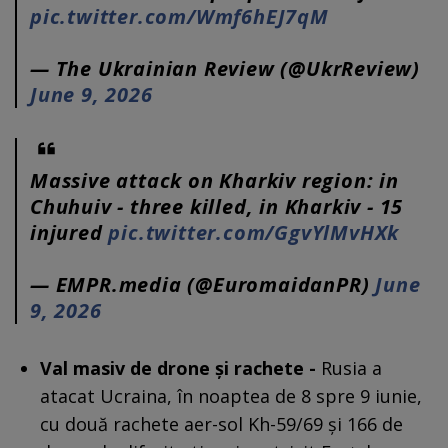
pic.twitter.com/Wmf6hEJ7qM
— The Ukrainian Review (@UkrReview)
June 9, 2026
Massive attack on Kharkiv region: in
Chuhuiv - three killed, in Kharkiv - 15
injured
pic.twitter.com/GgvYlMvHXk
— EMPR.media (@EuromaidanPR)
June
9, 2026
Val masiv de drone și rachete -
Rusia a
atacat Ucraina, în noaptea de 8 spre 9 iunie,
cu două rachete aer-sol Kh-59/69 și 166 de