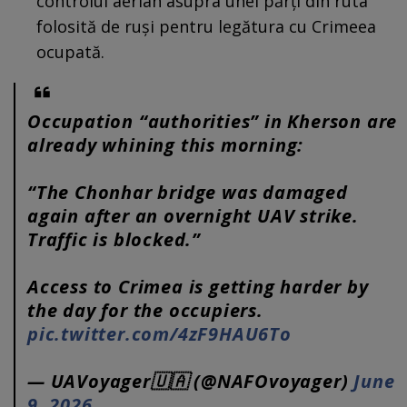
controlul aerian asupra unei părți din ruta
folosită de ruși pentru legătura cu Crimeea
ocupată.
Occupation “authorities” in Kherson are
already whining this morning:
“The Chonhar bridge was damaged
again after an overnight UAV strike.
Traffic is blocked.”
Access to Crimea is getting harder by
the day for the occupiers.
pic.twitter.com/4zF9HAU6To
— UAVoyager🇺🇦 (@NAFOvoyager)
June
9, 2026