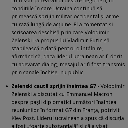
cum s-ar putea vorbi despre negocieri, în
condițiile în care Ucraina continuă să
primească sprijin militar occidental și arme
cu rază lungă de acțiune. El a comentat și
scrisoarea deschisă prin care Volodimir
Zelenski i-a propus lui Vladimir Putin să
stabilească o dată pentru o întâlnire,
afirmând că, dacă liderul ucrainean ar fi dorit
cu adevărat dialog, mesajul ar fi fost transmis
prin canale închise, nu public.
Zelenski caută sprijin înaintea G7
- Volodimir
Zelenski a discutat cu Emmanuel Macron
despre pașii diplomatici următori înaintea
reuniunilor în format G7 din Franța, potrivit
Kiev Post. Liderul ucrainean a spus că discuția
a fost „foarte substanțială” și că a vizat