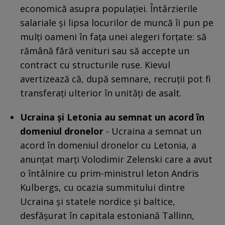
economică asupra populației. Întârzierile
salariale și lipsa locurilor de muncă îi pun pe
mulți oameni în fața unei alegeri forțate: să
rămână fără venituri sau să accepte un
contract cu structurile ruse. Kievul
avertizează că, după semnare, recruții pot fi
transferați ulterior în unități de asalt.
Ucraina şi Letonia au semnat un acord în
domeniul dronelor
- Ucraina a semnat un
acord în domeniul dronelor cu Letonia, a
anunţat marţi Volodimir Zelenski care a avut
o întâlnire cu prim-ministrul leton Andris
Kulbergs, cu ocazia summitului dintre
Ucraina şi statele nordice şi baltice,
desfăşurat în capitala estoniană Tallinn,