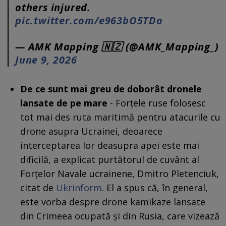
others injured.
pic.twitter.com/e963bO5TDo
— AMK Mapping 🇳🇿 (@AMK_Mapping_)
June 9, 2026
De ce sunt mai greu de doborât dronele
lansate de pe mare
- Forțele ruse folosesc
tot mai des ruta maritimă pentru atacurile cu
drone asupra Ucrainei, deoarece
interceptarea lor deasupra apei este mai
dificilă, a explicat purtătorul de cuvânt al
Forțelor Navale ucrainene, Dmitro Pletenciuk,
citat de
Ukrinform
. El a spus că, în general,
este vorba despre drone kamikaze lansate
din Crimeea ocupată și din Rusia, care vizează