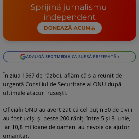
Sprijină jurnalismul
independent
DONEAZĂ ACUM
›
ADAUGĂ
SPOTMEDIA
CA SURSĂ PREFERATĂ
În ziua 1567 de război, aflăm că s-a reunit de
urgență Consiliul de Securitate al ONU după
ultimele atacuri rusești.
Oficialii ONU au avertizat că cel puțin 30 de civili
au fost uciși și peste 200 răniți între 5 și 8 iunie,
iar 10,8 milioane de oameni au nevoie de ajutor
umanitar.