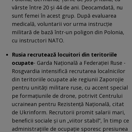
vârste între 20 și 44 de ani. Deocamdată, nu
sunt femei în acest grup. După evaluarea
medicală, voluntarii vor urma instrucție
militară de bază într-un poligon din Polonia,
cu instructori NATO.
Rusia recrutează locuitori din teritoriile
ocupate
- Garda Națională a Federației Ruse -
Rosgvardia intensifică recrutarea localnicilor
din teritoriile ocupate ale regiunii Zaporojie
pentru unități militare ruse, cu accent special
pe formațiunile de drone, potrivit Centrului
ucrainean pentru Rezistență Națională, citat
de Ukrinform. Recrutorii promit salarii mari,
beneficii sociale și un „viitor stabil”, în timp ce
administrațiile de ocupație sporesc presiunea