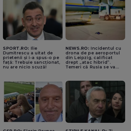
SPORT.RO:
Ilie
NEWS.RO:
Incidentul cu
Dumitrescu a uitat de
drona de pe aeroportul
prietenii și i-a spus-o pe
din Leipzig, calificat
față: Trebuie sancționat,
drept „atac hibrid”.
nu are nicio scuză!
Temeri că Rusia se va
amesteca în alegerile din
Germania. Un oficial
neagă informațiile că
avioanele ucrainene din
apropierea dronei ar fi
fost încărcate cu muniție