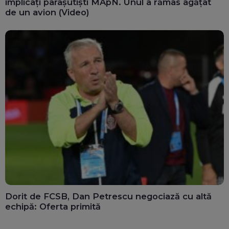
implicați parașutiști MApN. Unul a rămas agățat
de un avion (Video)
Dorit de FCSB, Dan Petrescu negociază cu altă
echipă: Oferta primită