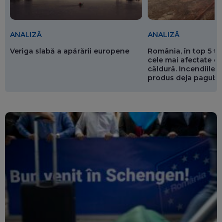
ANALIZĂ
ANALIZĂ
Veriga slabă a apărării europene
România, în top 5 ț
cele mai afectate de
căldură. Incendiile ș
produs deja pagube
miliarde de euro