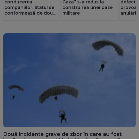
conducerea
Gaza” s-a redus la
defecțiu
companiilor. Statul se
construirea unei baze
provoacă
conformează de două
militare
anulări
ori mai bine decât
privatul. 25 de consilii
au doar bărbați
Două incidente grave de zbor în care au fost