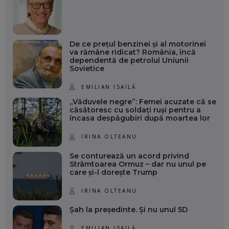
De ce prețul benzinei și al motorinei
va rămâne ridicat? România, încă
dependentă de petrolul Uniunii
Sovietice
EMILIAN ISAILĂ
„Văduvele negre”: Femei acuzate că se
căsătoresc cu soldați ruși pentru a
încasa despăgubiri după moartea lor
IRINA OLTEANU
Se conturează un acord privind
Strâmtoarea Ormuz – dar nu unul pe
care și-l dorește Trump
IRINA OLTEANU
Șah la președinte. Și nu unul 5D
EMILIAN ISAILĂ