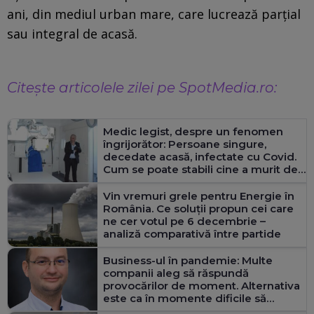
ani, din mediul urban mare, care lucrează parţial
sau integral de acasă.
Citește articolele zilei pe SpotMedia.ro:
Medic legist, despre un fenomen
îngrijorător: Persoane singure,
decedate acasă, infectate cu Covid.
Cum se poate stabili cine a murit de
Covid și cine cu Covid – Interviu
Vin vremuri grele pentru Energie în
România. Ce soluții propun cei care
ne cer votul pe 6 decembrie –
analiză comparativă între partide
Business-ul în pandemie: Multe
companii aleg să răspundă
provocărilor de moment. Alternativa
este ca în momente dificile să
investești în viitor Interviu