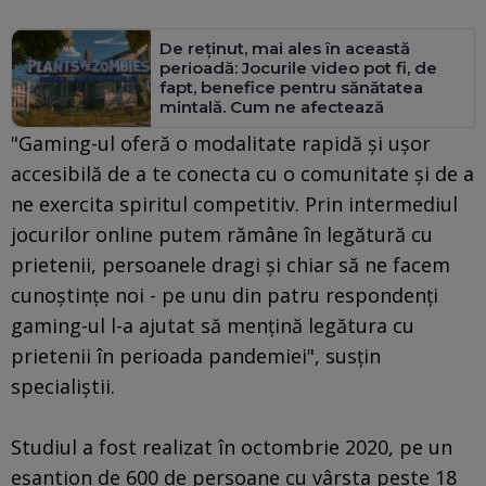
De reținut, mai ales în această
perioadă: Jocurile video pot fi, de
fapt, benefice pentru sănătatea
mintală. Cum ne afectează
"Gaming-ul oferă o modalitate rapidă şi uşor
accesibilă de a te conecta cu o comunitate şi de a
ne exercita spiritul competitiv. Prin intermediul
jocurilor online putem rămâne în legătură cu
prietenii, persoanele dragi şi chiar să ne facem
cunoştinţe noi - pe unu din patru respondenţi
gaming-ul l-a ajutat să menţină legătura cu
prietenii în perioada pandemiei", susţin
specialiştii.
Studiul a fost realizat în octombrie 2020, pe un
eşantion de 600 de persoane cu vârsta peste 18