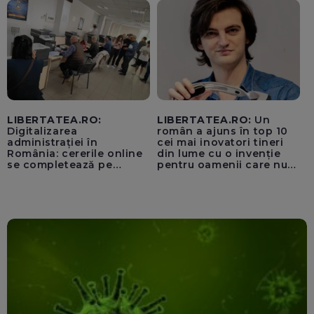
„cenzurii” pe platforma X
LIBERTATEA.RO:
LIBERTATEA.RO:
Un
Digitalizarea
român a ajuns în top 10
administrației în
cei mai inovatori tineri
România: cererile online
din lume cu o invenție
se completează pe
pentru oamenii care nu
calculatoarele de la
văd: „Are o misiune
ghișee
clară”