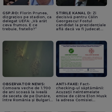
GSP.RO:
Florin Prunea,
STIRILE KANAL D:
Zi
dizgrațios pe stadion, ca
decisivă pentru Călin
delegat UEFA: „Vă arăt
Georgescu! Fostul
ceva frumos. E ce
candidat la prezidențiale
trebuie, fratello?”
află dacă va fi judecat
pentru tentativă de
lovitură de stat
OBSERVATOR NEWS:
ANTI-FAKE:
Fact-
Comoara veche de 1.700
checking-ul săptămânii:
de ani scoasă la iveală
Acuzații neîntemeiate
de seceta de pe Dunăre,
emise de către Elon Musk
între România și Bulgaria.
la adresa Comisiei
Imagini rare
Europene despre oferta
unui „acord secret”
pentru instaurarea