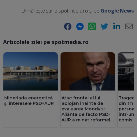
Urmărește știrile spotmedia.ro și pe
Google News
Facebook
Messenger
WhatsApp
Twitter
LinkedIn
E-
Articolele zilei pe spotmedia.ro
Ma
Mineriada energetică
Atac frontal al lui
Tragedie
și interesele PSD+AUR
Bolojan înainte de
din Thai
evaluarea Moody’s:
persoan
Alianța de facto PSD-
într-un
AUR a minat reformele
comis d
și riscă sancțiuni
pentru România