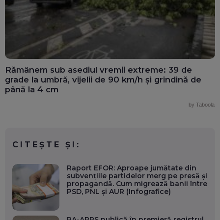
Rămânem sub asediul vremii extreme: 39 de
grade la umbră, vijelii de 90 km/h și grindină de
până la 4 cm
by Taboola
CITEȘTE ȘI:
Raport EFOR: Aproape jumătate din
subvențiile partidelor merg pe presă și
propagandă. Cum migrează banii între
PSD, PNL și AUR (Infografice)
RA-APPS publică în premieră registrul