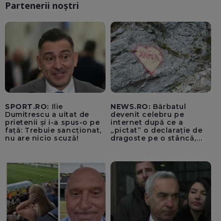
Partenerii noștri
SPORT.RO:
Ilie
NEWS.RO:
Bărbatul
Dumitrescu a uitat de
devenit celebru pe
prietenii și i-a spus-o pe
internet după ce a
față: Trebuie sancționat,
„pictat” o declarație de
nu are nicio scuză!
dragoste pe o stâncă,
determinând comentariul
”Anna, ține-ți prostul
acasă!”, a fost
identificat/ El are 55 de
ani și este din București