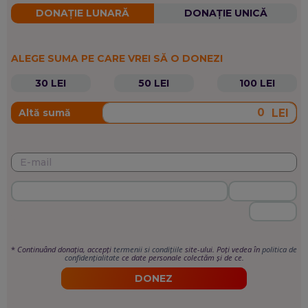
DONAȚIE LUNARĂ
DONAȚIE UNICĂ
ALEGE SUMA PE CARE VREI SĂ O DONEZI
30 LEI
50 LEI
100 LEI
LEI
Altă sumă
*
Continuând donația, accepți
termenii si condițiile
site-ului. Poți vedea în
politica de
confidențialitate
ce date personale colectăm și de ce.
DONEZ