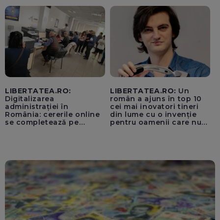
pentru instaurarea
„cenzurii” pe platforma X
LIBERTATEA.RO:
LIBERTATEA.RO:
Un
Digitalizarea
român a ajuns în top 10
administrației în
cei mai inovatori tineri
România: cererile online
din lume cu o invenție
se completează pe
pentru oamenii care nu
calculatoarele de la
văd: „Are o misiune
ghișee
clară”