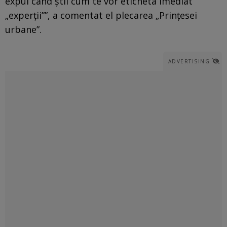
expui când știi cum te vor eticheta imediat
„experții””, a comentat el plecarea „Prințesei
urbane”.
ADVERTISING