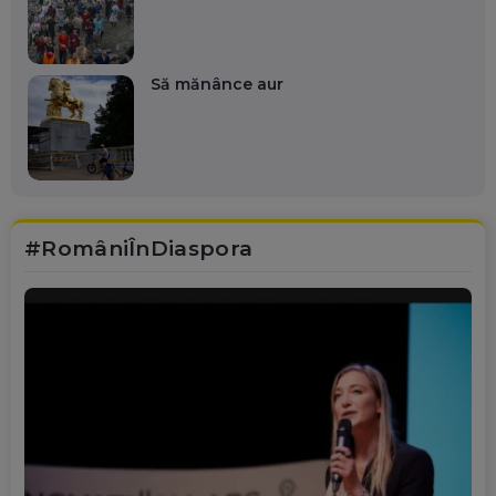
Să mănânce aur
#RomâniÎnDiaspora