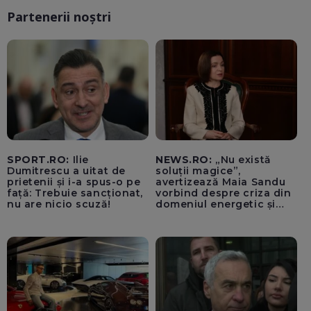
Partenerii noștri
SPORT.RO:
Ilie
NEWS.RO:
„Nu există
Dumitrescu a uitat de
soluții magice”,
prietenii și i-a spus-o pe
avertizează Maia Sandu
față: Trebuie sancționat,
vorbind despre criza din
nu are nicio scuză!
domeniul energetic și
hidrologic. Ea îndeamnă
populația să facă
economii: „Altfel vom
plăti tarife foarte mari”