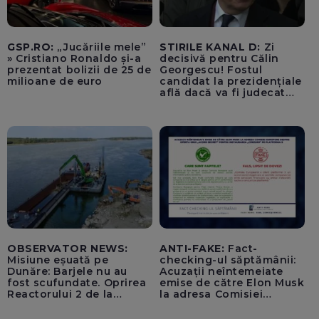
GSP.RO:
„Jucăriile mele”
STIRILE KANAL D:
Zi
» Cristiano Ronaldo și-a
decisivă pentru Călin
prezentat bolizii de 25 de
Georgescu! Fostul
milioane de euro
candidat la prezidențiale
află dacă va fi judecat
pentru tentativă de
lovitură de stat
OBSERVATOR NEWS:
ANTI-FAKE:
Fact-
Misiune eșuată pe
checking-ul săptămânii:
Dunăre: Barjele nu au
Acuzații neîntemeiate
fost scufundate. Oprirea
emise de către Elon Musk
Reactorului 2 de la
la adresa Comisiei
Cernavodă, inevitabilă
Europene despre oferta
unui „acord secret”