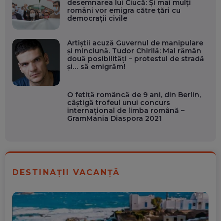
desemnarea lui Ciucă: Și mai mulți
români vor emigra către țări cu
democrații civile
Artiștii acuză Guvernul de manipulare
şi minciună. Tudor Chirilă: Mai rămân
două posibilități – protestul de stradă
și… să emigrăm!
O fetiță româncă de 9 ani, din Berlin,
câștigă trofeul unui concurs
internațional de limba română –
GramMania Diaspora 2021
DESTINAȚII VACANȚĂ