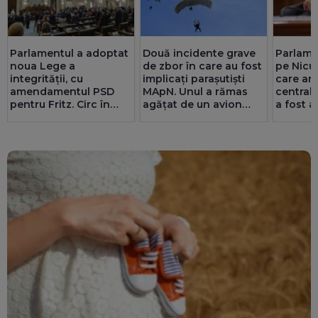
Parlamentul a adoptat
Două incidente grave
Parlamen
noua Lege a
de zbor în care au fost
pe Nicu
integrității, cu
implicați parașutiști
care am
amendamentul PSD
MApN. Unul a rămas
central
pentru Fritz. Circ în
agățat de un avion
a fost a
Senat cu amante și
(Video)
Pîslaru:
parteneriate gay
miliarde
putea fi