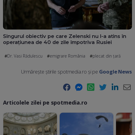
Singurul obiectiv pe care Zelenski nu l-a atins în
operațiunea de 40 de zile împotriva Rusiei
Dr. Vasi Rădulescu
emigrare România
plecat din țară
Urmărește știrile spotmedia.ro și pe
Google News
Facebook
Messenger
WhatsApp
Twitter
LinkedIn
E-
Articolele zilei pe spotmedia.ro
Ma