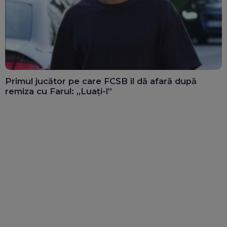
Primul jucător pe care FCSB îl dă afară după
remiza cu Farul: „Luați-l”