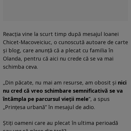
Reacția vine la scurt timp după mesajul Ioanei
Chicet-Macoveiciuc, o cunoscută autoare de carte
și blog, care anunță că a plecat cu familia în
Olanda, pentru că aici nu crede că se va mai
schimba ceva.
„Din păcate, nu mai am resurse, am obosit și
nici
nu cred că vreo schimbare semnificativă se va
întâmpla pe parcursul vieții mele
”, a spus
„Prințesa urbană” în mesajul de adio.
Știți oameni care au plecat în ultima perioadă
sau vor să plece din țară?