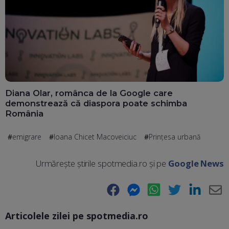
Diana Olar, românca de la Google care
demonstrează că diaspora poate schimba
România
emigrare
Ioana Chicet Macoveiciuc
Prințesa urbană
Urmărește știrile spotmedia.ro și pe
Google News
Facebook
Messenger
WhatsApp
Twitter
LinkedIn
E-
Articolele zilei pe spotmedia.ro
Ma