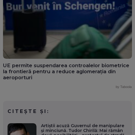
UE permite suspendarea controalelor biometrice
la frontieră pentru a reduce aglomerația din
aeroporturi
by Taboola
CITEȘTE ȘI:
Artiștii acuză Guvernul de manipulare
şi minciună. Tudor Chirilă: Mai rămân