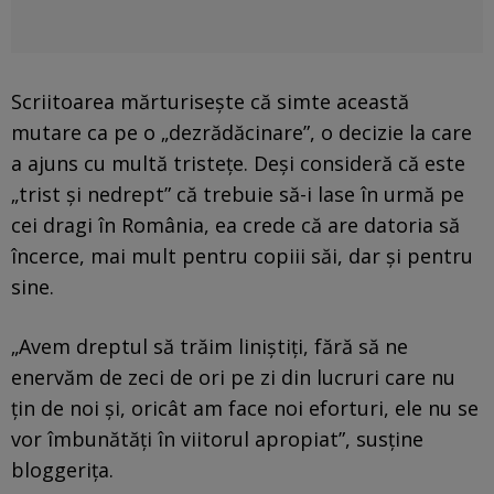
Scriitoarea mărturisește că simte această
mutare ca pe o „dezrădăcinare”, o decizie la care
a ajuns cu multă tristețe. Deși consideră că este
„trist și nedrept” că trebuie să-i lase în urmă pe
cei dragi în România, ea crede că are datoria să
încerce, mai mult pentru copiii săi, dar și pentru
sine.
„Avem dreptul să trăim liniștiți, fără să ne
enervăm de zeci de ori pe zi din lucruri care nu
țin de noi și, oricât am face noi eforturi, ele nu se
vor îmbunătăți în viitorul apropiat”, susţine
bloggeriţa.