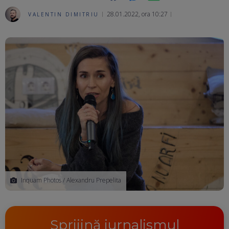
28.01.2022, ora 10:27
VALENTIN DIMITRIU
Ma
Inquam Photos / Alexandru Prepelita
Sprijină jurnalismul