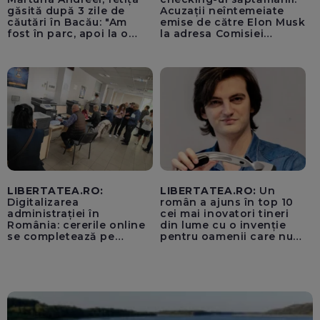
găsită după 3 zile de
Acuzații neîntemeiate
căutări în Bacău: "Am
emise de către Elon Musk
fost în parc, apoi la o
la adresa Comisiei
fetiță acasă"
Europene despre oferta
unui „acord secret”
pentru instaurarea
„cenzurii” pe platforma X
LIBERTATEA.RO:
LIBERTATEA.RO:
Un
Digitalizarea
român a ajuns în top 10
administrației în
cei mai inovatori tineri
România: cererile online
din lume cu o invenție
se completează pe
pentru oamenii care nu
calculatoarele de la
văd: „Are o misiune
ghișee
clară”