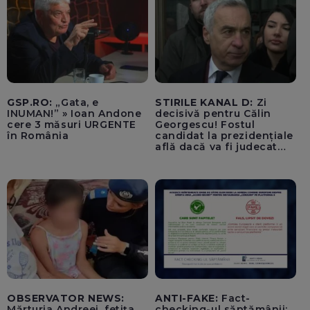
afectate
GSP.RO:
„Gata, e
STIRILE KANAL D:
Zi
INUMAN!” » Ioan Andone
decisivă pentru Călin
cere 3 măsuri URGENTE
Georgescu! Fostul
în România
candidat la prezidențiale
află dacă va fi judecat
pentru tentativă de
lovitură de stat
OBSERVATOR NEWS:
ANTI-FAKE:
Fact-
Mărturia Andreei, fetița
checking-ul săptămânii: