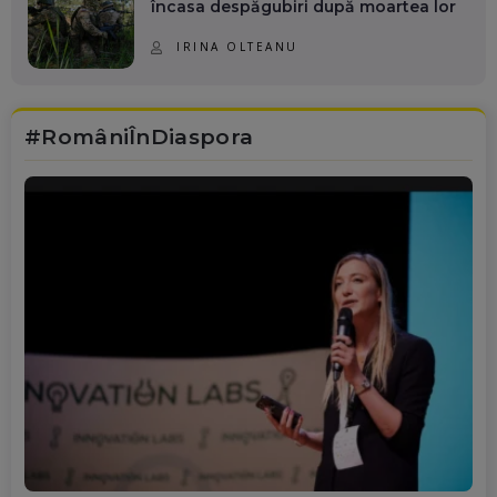
încasa despăgubiri după moartea lor
IRINA OLTEANU
#RomâniÎnDiaspora