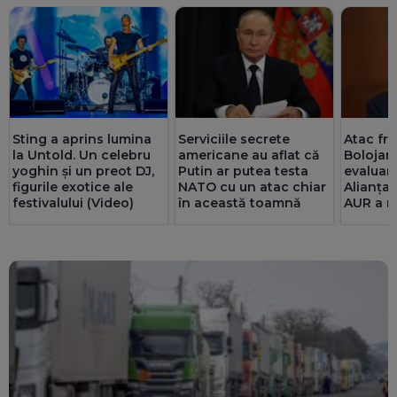
Sting a aprins lumina
Serviciile secrete
Atac fron
la Untold. Un celebru
americane au aflat că
Bolojan
yoghin și un preot DJ,
Putin ar putea testa
evaluar
figurile exotice ale
NATO cu un atac chiar
Alianța
festivalului (Video)
în această toamnă
AUR a m
și riscă
pentru 