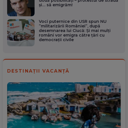
două posibilități – protestul de stradă
și… să emigrăm!
Voci puternice din USR spun NU
”militarizării României”, după
desemnarea lui Ciucă: Și mai mulți
români vor emigra către țări cu
democrații civile
DESTINAȚII VACANȚĂ