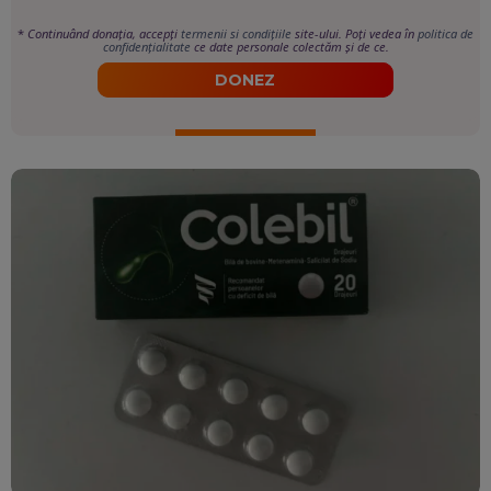
*
Continuând donația, accepți
termenii si condițiile
site-ului. Poți vedea în
politica de
confidențialitate
ce date personale colectăm și de ce.
DONEZ