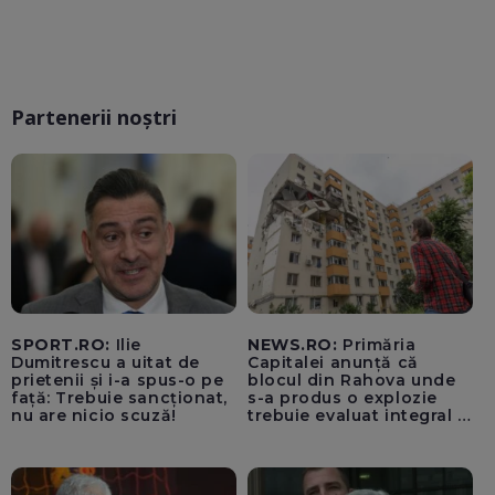
Partenerii noștri
SPORT.RO:
Ilie
NEWS.RO:
Primăria
Dumitrescu a uitat de
Capitalei anunță că
prietenii și i-a spus-o pe
blocul din Rahova unde
față: Trebuie sancționat,
s-a produs o explozie
nu are nicio scuză!
trebuie evaluat integral și
trebuie montați senzori
seismici înainte de
lucrările de punere în
siguranță a părții grav