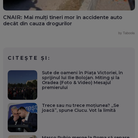
CNAIR: Mai mulți tineri mor în accidente auto
decât din cauza drogurilor
by Taboola
CITEȘTE ȘI:
Sute de oameni în Piața Victoriei, în
sprijinul lui Ilie Bolojan. Miting și la
Oradea (Foto & Video) Mesajul
premierului
Trece sau nu trece moțiunea? „Se
joacă”, spune Ciucu. Vot la limită
Marco Rubio merge la Roma să repare