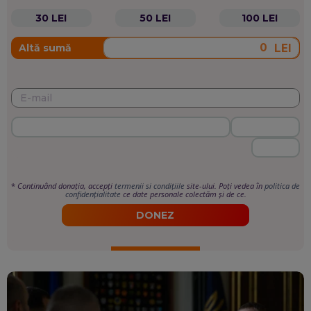
30 LEI
50 LEI
100 LEI
LEI
Altă sumă
*
Continuând donația, accepți
termenii si condițiile
site-ului. Poți vedea în
politica de
confidențialitate
ce date personale colectăm și de ce.
DONEZ