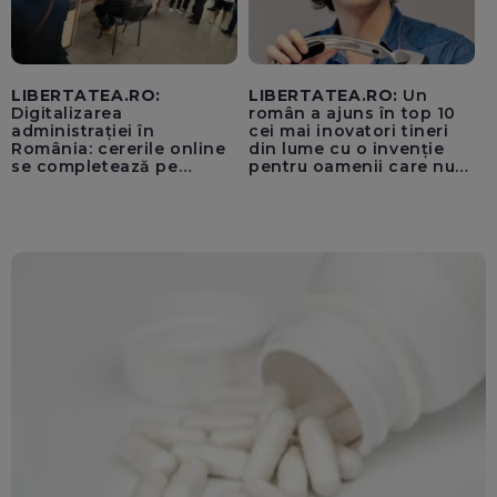
LIBERTATEA.RO:
LIBERTATEA.RO:
Un
Digitalizarea
român a ajuns în top 10
administrației în
cei mai inovatori tineri
România: cererile online
din lume cu o invenție
se completează pe
pentru oamenii care nu
calculatoarele de la
văd: „Are o misiune
ghișee
clară”