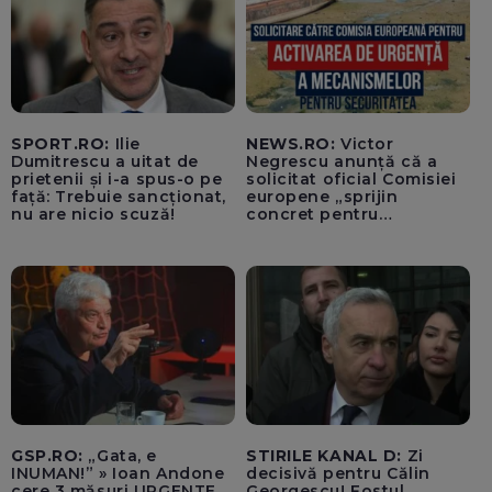
SPORT.RO:
Ilie
NEWS.RO:
Victor
Dumitrescu a uitat de
Negrescu anunță că a
prietenii și i-a spus-o pe
solicitat oficial Comisiei
față: Trebuie sancționat,
europene „sprijin
nu are nicio scuză!
concret pentru
România”, în contextul
crizei energetice
provocate de seceta
severă și de debitele
extrem de scăzute ale
Dunării
GSP.RO:
„Gata, e
STIRILE KANAL D:
Zi
INUMAN!” » Ioan Andone
decisivă pentru Călin
cere 3 măsuri URGENTE
Georgescu! Fostul