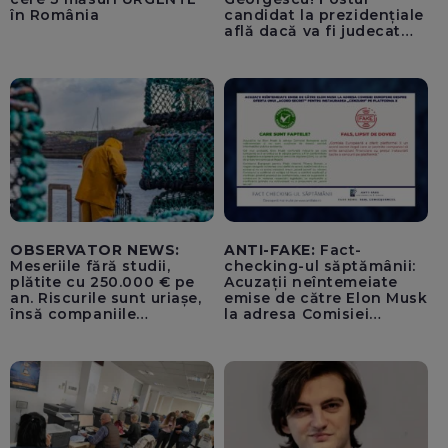
în România
candidat la prezidențiale
află dacă va fi judecat
pentru tentativă de
lovitură de stat
OBSERVATOR NEWS:
ANTI-FAKE:
Fact-
Meseriile fără studii,
checking-ul săptămânii:
plătite cu 250.000 € pe
Acuzații neîntemeiate
an. Riscurile sunt uriașe,
emise de către Elon Musk
însă companiile
la adresa Comisiei
recrutează masiv
Europene despre oferta
unui „acord secret”
pentru instaurarea
„cenzurii” pe platforma X