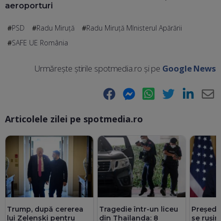
aeroporturi
PSD
Radu Miruță
Radu Miruță MInisterul Apărării
SAFE UE România
Urmărește știrile spotmedia.ro și pe
Google News
Facebook
Messenger
WhatsApp
Twitter
LinkedIn
E-
Articolele zilei pe spotmedia.ro
Ma
Trump, după cererea
Tragedie într-un liceu
Președi
lui Zelenski pentru
din Thailanda: 8
se rușin