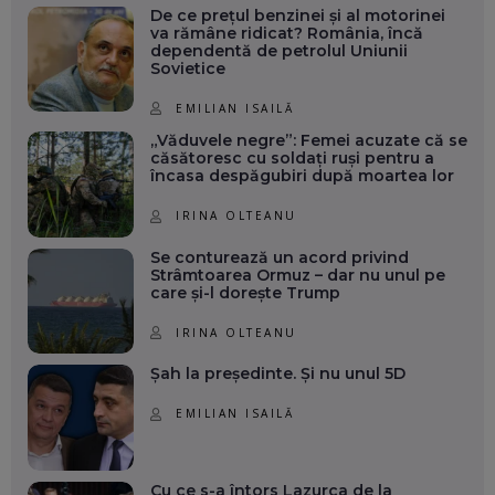
De ce prețul benzinei și al motorinei
va rămâne ridicat? România, încă
dependentă de petrolul Uniunii
Sovietice
EMILIAN ISAILĂ
„Văduvele negre”: Femei acuzate că se
căsătoresc cu soldați ruși pentru a
încasa despăgubiri după moartea lor
IRINA OLTEANU
Se conturează un acord privind
Strâmtoarea Ormuz – dar nu unul pe
care și-l dorește Trump
IRINA OLTEANU
Șah la președinte. Și nu unul 5D
EMILIAN ISAILĂ
Cu ce s-a întors Lazurca de la