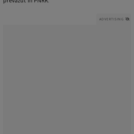
prevăzut în PNRR.
ADVERTISING