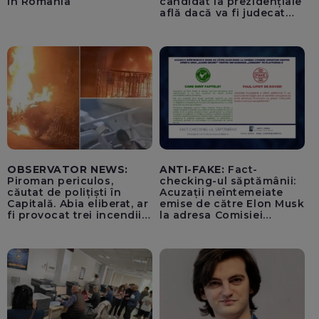
în România
candidat la prezidențiale
află dacă va fi judecat
pentru tentativă de
lovitură de stat
OBSERVATOR NEWS:
ANTI-FAKE:
Fact-
Piroman periculos,
checking-ul săptămânii:
căutat de polițiști în
Acuzații neîntemeiate
Capitală. Abia eliberat, ar
emise de către Elon Musk
fi provocat trei incendii
la adresa Comisiei
într-o noapte
Europene despre oferta
unui „acord secret”
pentru instaurarea
„cenzurii” pe platforma X