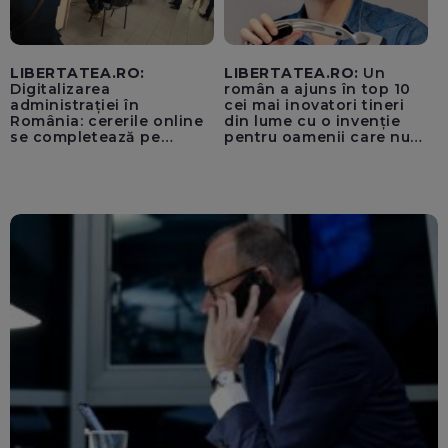
LIBERTATEA.RO:
LIBERTATEA.RO:
Un
Digitalizarea
român a ajuns în top 10
administrației în
cei mai inovatori tineri
România: cererile online
din lume cu o invenție
se completează pe
pentru oamenii care nu
calculatoarele de la
văd: „Are o misiune
ghișee
clară”