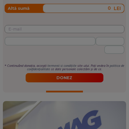
LEI
Altă sumă
*
Continuând donația, accepți
termenii si condițiile
site-ului. Poți vedea în
politica de
confidențialitate
ce date personale colectăm și de ce.
DONEZ