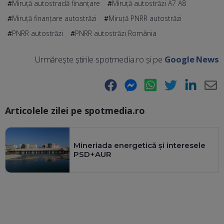
Miruță autostradă finanțare
Miruță autostrăzi A7 A8
Miruță finanțare autostrăzi
Miruță PNRR autostrăzi
PNRR autostrăzi
PNRR autostrăzi România
Urmărește știrile spotmedia.ro și pe
Google News
Facebook
Messenger
WhatsApp
Twitter
LinkedIn
E-
Articolele zilei pe spotmedia.ro
Ma
Mineriada energetică și interesele
PSD+AUR