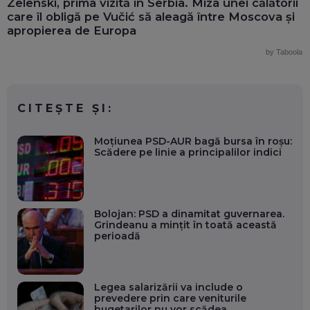
Zelenski, prima vizită în Serbia. Miza unei călătorii
care îl obligă pe Vučić să aleagă între Moscova și
apropierea de Europa
by Taboola
CITEȘTE ȘI:
Moțiunea PSD-AUR bagă bursa în roșu:
Scădere pe linie a principalilor indici
Bolojan: PSD a dinamitat guvernarea.
Grindeanu a mințit în toată această
perioadă
Legea salarizării va include o
prevedere prin care veniturile
bugetarilor nu vor scădea