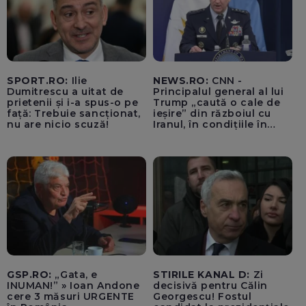
SPORT.RO:
Ilie
NEWS.RO:
CNN -
Dumitrescu a uitat de
Principalul general al lui
prietenii și i-a spus-o pe
Trump „caută o cale de
față: Trebuie sancționat,
ieșire” din războiul cu
nu are nicio scuză!
Iranul, în condițiile în
care opțiunile militare
ale SUA rămân limitate
GSP.RO:
„Gata, e
STIRILE KANAL D:
Zi
INUMAN!” » Ioan Andone
decisivă pentru Călin
cere 3 măsuri URGENTE
Georgescu! Fostul