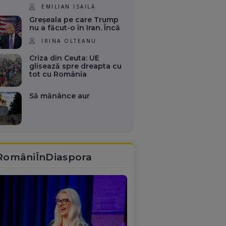
EMILIAN ISAILĂ
Greșeala pe care Trump
nu a făcut-o în Iran. Încă
IRINA OLTEANU
Criza din Ceuta: UE
glisează spre dreapta cu
tot cu România
Să mănânce aur
RomâniÎnDiaspora