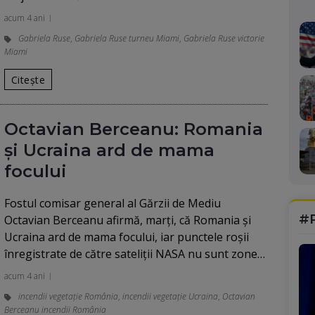
acum 4 ani
Gabriela Ruse
,
Gabriela Ruse turneu Miami
,
Gabriela Ruse victorie
Miami
Citește
Octavian Berceanu: Romania
şi Ucraina ard de mama
focului
Fostul comisar general al Gărzii de Mediu
#
Octavian Berceanu afirmă, marţi, că Romania şi
Ucraina ard de mama focului, iar punctele roşii
înregistrate de către sateliţii NASA nu sunt zone…
acum 4 ani
incendii vegetație România
,
incendii vegetație Ucraina
,
Octavian
Berceanu incendii România