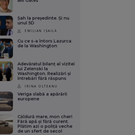
Bill Gates
Șah la președinte. Și nu
unul 5D
EMILIAN ISAILĂ
Cu ce s-a întors Lazurca
de la Washington
Adevăratul bilanț al vizitei
lui Zelenski la
Washington. Realizări și
întrebări fără răspuns
IRINA OLTEANU
Veriga slabă a apărării
europene
Căldură mare, mon cher!
Fără apă și fără curent.
Plătim azi o poliță veche
de un sfert de secol