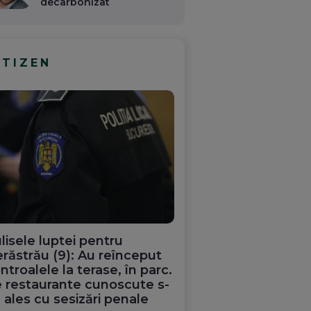
decarbonizat
ITIZEN
lisele luptei pentru
răstrău (9): Au reînceput
ntroalele la terase, în parc.
 restaurante cunoscute s-
 ales cu sesizări penale