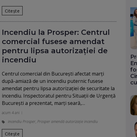
Citește
Incendiu la Prosper: Centrul
comercial fusese amendat
pentru lipsa autorizației de
Pr
incendiu
En
fo
Centrul comercial din București afectat marți
Ci
după-amiază de un incendiu puternic fusese
cu
amendat pentru lipsa autorizației de securitate la
incendiu. Inspectoratul pentru Situații de Urgență
București a prezentat, marți seară,…
acum 4 ani
incendiu Prosper
,
Prosper amendă autorizație incendiu
Citește