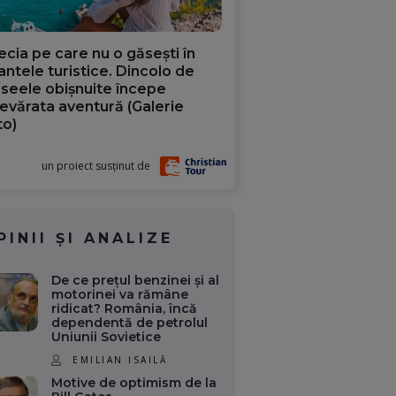
ecia pe care nu o găsești în
iantele turistice. Dincolo de
aseele obișnuite începe
evărata aventură (Galerie
to)
un proiect susținut de
PINII ȘI ANALIZE
De ce prețul benzinei și al
motorinei va rămâne
ridicat? România, încă
dependentă de petrolul
Uniunii Sovietice
EMILIAN ISAILĂ
Motive de optimism de la