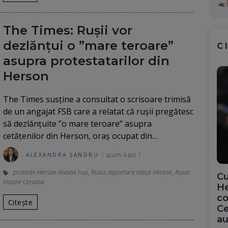
The Times: Rușii vor
dezlănțui o ”mare teroare”
C
asupra protestatarilor din
Herson
The Times susține a consultat o scrisoare trimisă
de un angajat FSB care a relatat că rușii pregătesc
să dezlănțuite ”o mare teroare” asupra
cetățenilor din Herson, oraș ocupat din…
acum 4 ani
ALEXANDRA ȘANDRU
proteste Herson invazie ruși
,
Rusia deportare masă Herson
,
Rusia
Cu
invazie Ucraina
He
co
Citește
Ce
au