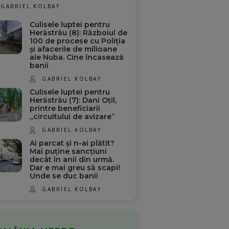
GABRIEL KOLBAY
Culisele luptei pentru
Herăstrău (8): Războiul de
100 de procese cu Poliția
și afacerile de milioane
ale Nuba. Cine încasează
banii
GABRIEL KOLBAY
Culisele luptei pentru
Herăstrău (7): Dani Oțil,
printre beneficiarii
„circuitului de avizare”
GABRIEL KOLBAY
Ai parcat și n-ai plătit?
Mai puține sancțiuni
decât în anii din urmă.
Dar e mai greu să scapi!
Unde se duc banii
GABRIEL KOLBAY