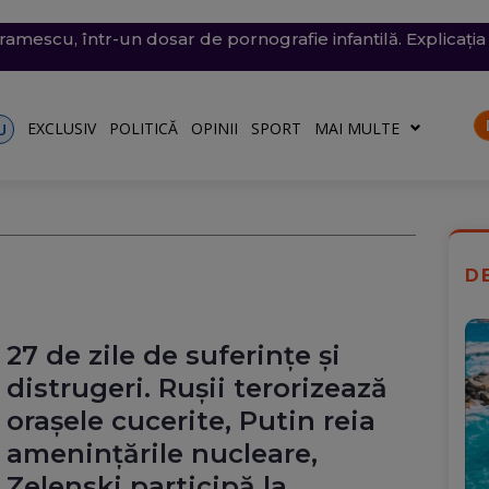
conomie de energie, fără efect: Miercuri, la momentul criti
v exploziv a perturbat traficul pe aeroportul Leipzig, un c
vramescu, într-un dosar de pornografie infantilă. Explicația 
tenera lui Nicușor Dan, și-a publicat declarațiile de avere 
 mare, în dreptul unei plaje din Mamaia (Video). Aparatul v
rii
turile către Ucraina. Rusia, principalul suspect
riu are la Dacia
EXCLUSIV
POLITICĂ
OPINII
SPORT
MAI MULTE
U
D
2
27 de zile de suferințe și
distrugeri. Rușii terorizează
orașele cucerite, Putin reia
amenințările nucleare,
Zelenski participă la