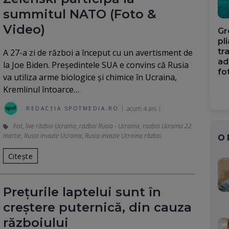
summitul NATO (Foto &
Video)
Gr
pl
tr
A 27-a zi de război a început cu un avertisment de
ad
la Joe Biden. Preşedintele SUA e convins că Rusia
fo
va utiliza arme biologice şi chimice în Ucraina,
Kremlinul întoarce…
acum 4 ani
REDACȚIA SPOTMEDIA.RO
hot
,
live război Ucraina
,
razboi Rusia - Ucraina
,
razboi Ucraina 22
martie
,
Rusia invazie Ucraina
,
Rusia invazie Ucraina război
O
Citește
Preţurile laptelui sunt în
creştere puternică, din cauza
războiului