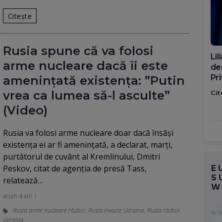
Citește
Rusia spune că va folosi
Di
arme nucleare dacă îi este
ca
po
amenințată existența: ”Putin
vrea ca lumea să-l asculte”
Cit
(Video)
Rusia va folosi arme nucleare doar dacă însăşi
existenţa ei ar fi ameninţată, a declarat, marţi,
purtătorul de cuvânt al Kremlinului, Dmitri
Peskov, citat de agenţia de presă Tass,
E
S
relatează…
W
acum 4 ani
Rusia arme nucleare război
,
Rusia invazie Ucraina
,
Rusia război
Ucraina