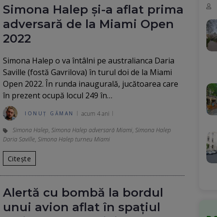
Simona Halep și-a aflat prima
adversară de la Miami Open
2022
Simona Halep o va întâlni pe australianca Daria
Saville (fostă Gavrilova) în turul doi de la Miami
Open 2022. În runda inaugurală, jucătoarea care
în prezent ocupă locul 249 în…
acum 4 ani
IONUȚ GĂMAN
Simona Halep
,
Simona Halep adversară Miami
,
Simona Halep
Daria Saville
,
Simona Halep turneu Miami
Citește
Alertă cu bombă la bordul
unui avion aflat în spațiul