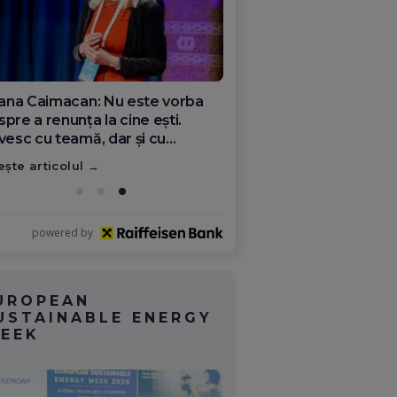
ana Olar, românca de la Google
re demonstrează că diaspora
ate schimba România
ește articolul
powered by
UROPEAN
USTAINABLE ENERGY
EEK