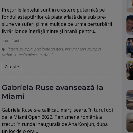
Preţurile laptelui sunt în creştere puternică pe
fondul aştep­tărilor că piaţa aflată deja sub pre­
siune va suferi şi mai mult de pe urma perturbării
livrărilor de îngră­şăminte şi hrană pentru…
acum 4 ani
lactate scumpiri
,
preț lapte creștere
,
preț mâncare scumpire
război
,
scumpiri alimente război
Citește
Gabriela Ruse avansează la
Miami
Gabriela Ruse s-a calificat, marți seara, în turul doi
de la Miami Open 2022. Tenismena română a
trecut în runda inaugurală de Ana Konjuh, după
un joc de o oră…