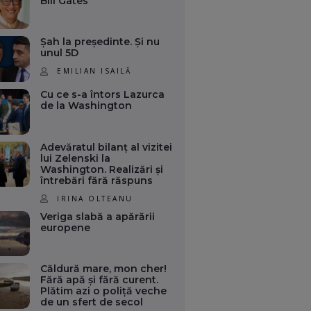
Bill Gates
Șah la președinte. Și nu
unul 5D
EMILIAN ISAILĂ
Cu ce s-a întors Lazurca
de la Washington
Adevăratul bilanț al vizitei
lui Zelenski la
Washington. Realizări și
întrebări fără răspuns
IRINA OLTEANU
Veriga slabă a apărării
europene
Căldură mare, mon cher!
Fără apă și fără curent.
Plătim azi o poliță veche
de un sfert de secol