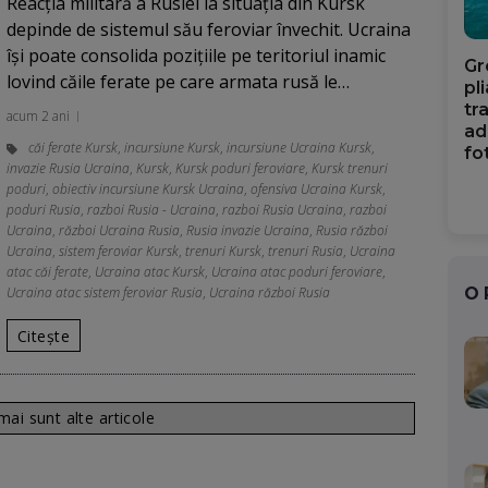
Reacția militară a Rusiei la situația din Kursk
depinde de sistemul său feroviar învechit. Ucraina
își poate consolida pozițiile pe teritoriul inamic
Gr
lovind căile ferate pe care armata rusă le…
pl
tr
acum 2 ani
ad
căi ferate Kursk
,
incursiune Kursk
,
incursiune Ucraina Kursk
,
fo
invazie Rusia Ucraina
,
Kursk
,
Kursk poduri feroviare
,
Kursk trenuri
poduri
,
obiectiv incursiune Kursk Ucraina
,
ofensiva Ucraina Kursk
,
poduri Rusia
,
razboi Rusia - Ucraina
,
razboi Rusia Ucraina
,
razboi
Ucraina
,
război Ucraina Rusia
,
Rusia invazie Ucraina
,
Rusia război
Ucraina
,
sistem feroviar Kursk
,
trenuri Kursk
,
trenuri Rusia
,
Ucraina
atac căi ferate
,
Ucraina atac Kursk
,
Ucraina atac poduri feroviare
,
Ucraina atac sistem feroviar Rusia
,
Ucraina război Rusia
O
Citește
ai sunt alte articole