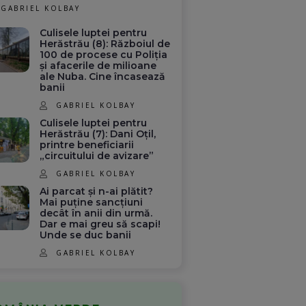
GABRIEL KOLBAY
Culisele luptei pentru
Herăstrău (8): Războiul de
100 de procese cu Poliția
și afacerile de milioane
ale Nuba. Cine încasează
banii
GABRIEL KOLBAY
Culisele luptei pentru
Herăstrău (7): Dani Oțil,
printre beneficiarii
„circuitului de avizare”
GABRIEL KOLBAY
Ai parcat și n-ai plătit?
Mai puține sancțiuni
decât în anii din urmă.
Dar e mai greu să scapi!
Unde se duc banii
GABRIEL KOLBAY