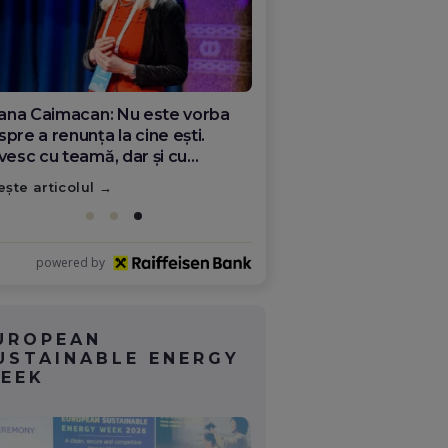
ana Olar, românca de la Google
re demonstrează că diaspora
ate schimba România
ește articolul
powered by
UROPEAN
USTAINABLE ENERGY
EEK