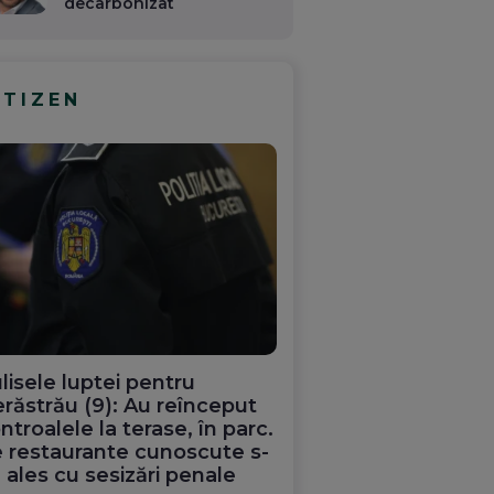
decarbonizat
ITIZEN
lisele luptei pentru
răstrău (9): Au reînceput
ntroalele la terase, în parc.
 restaurante cunoscute s-
 ales cu sesizări penale