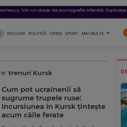
conomie de energie, fără efect: Miercuri, la momentul criti
v exploziv a perturbat traficul pe aeroportul Leipzig, un c
vramescu, într-un dosar de pornografie infantilă. Explicația 
tenera lui Nicușor Dan, și-a publicat declarațiile de avere 
 mare, în dreptul unei plaje din Mamaia (Video). Aparatul v
rii
turile către Ucraina. Rusia, principalul suspect
riu are la Dacia
EXCLUSIV
POLITICĂ
OPINII
SPORT
MAI MULTE
U
D
e:
trenuri Kursk
Cum pot ucrainenii să
sugrume trupele ruse:
Incursiunea în Kursk țintește
acum căile ferate