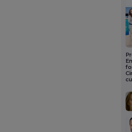
Pr
En
fo
Ci
cu