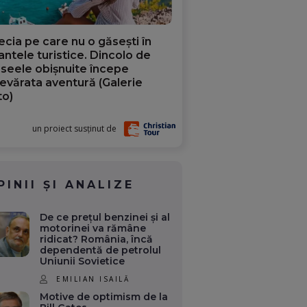
ecia pe care nu o găsești în
iantele turistice. Dincolo de
aseele obișnuite începe
evărata aventură (Galerie
to)
un proiect susținut de
PINII ȘI ANALIZE
De ce prețul benzinei și al
motorinei va rămâne
ridicat? România, încă
dependentă de petrolul
Uniunii Sovietice
EMILIAN ISAILĂ
Motive de optimism de la