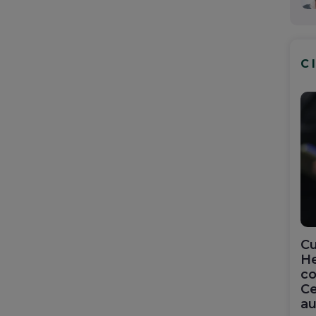
C
Cu
He
co
Ce
au