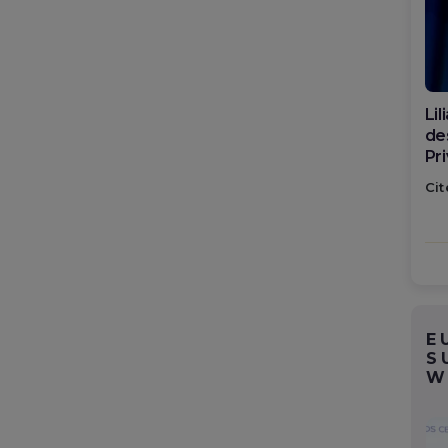
Di
ca
po
Cit
E
S
W