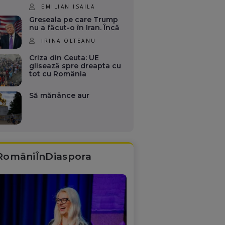
EMILIAN ISAILĂ
Greșeala pe care Trump
nu a făcut-o în Iran. Încă
IRINA OLTEANU
Criza din Ceuta: UE
glisează spre dreapta cu
tot cu România
Să mănânce aur
RomâniÎnDiaspora