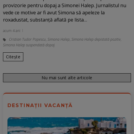
provizorie pentru dopaj a Simonei Halep. Jurnalistul nu
vede ce motive ar fi avut Simona să apeleze la
roxadustat, substanță aflată pe lista…
acum 4 ani
Cristian Tudor Popescu
,
Simona Halep
,
Simona Halep depistată pozitiv
,
Simona Halep suspendată dopaj
Citește
Nu mai sunt alte articole
DESTINAȚII VACANȚĂ