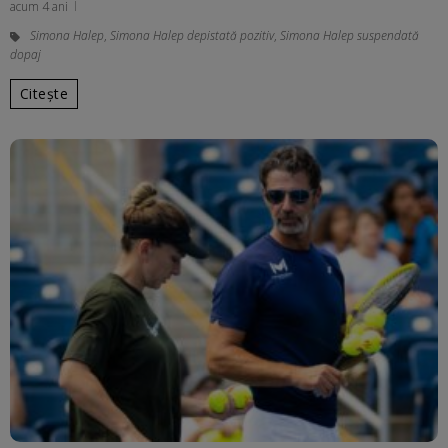
acum 4 ani
Simona Halep
,
Simona Halep depistată pozitiv
,
Simona Halep suspendată
dopaj
Citește