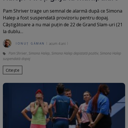
Pam Shriver trage un semnal de alarmă după ce Simona
Halep a fost suspendată provizoriu pentru dopaj.
Câștigătoare a nu mai puțin de 22 de Grand Slam-uri (21
la dublu…
acum 4 ani
IONUȚ GĂMAN
Pam Shriver
,
Simona Halep
,
Simona Halep depistată pozitiv
,
Simona Halep
suspendată dopaj
Citește