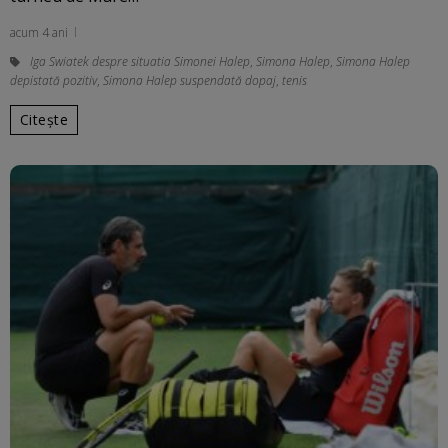
acum 4 ani
Iga Swiatek despre situatia Simonei Halep
,
Simona Halep
,
Simona Halep
depistată pozitiv
,
Simona Halep suspendată dopaj
,
tenis
Citește