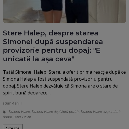
Stere Halep, despre starea
Simonei după suspendarea
provizorie pentru dopaj: "E
unicată la așa ceva"
Tatăl Simonei Halep, Stere, a oferit prima reacție după ce
Simona Halep a fost suspendată provizoriu pentru
dopaj. Stere Halep dezvăluie că Simona are o stare de
spirit bună deoarece…
acum 4 ani
Simona Halep
,
Simona Halep depistată pozitiv
,
Simona Halep suspendată
dopaj
,
Stere Halep
Citește