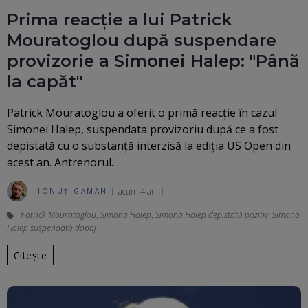
Prima reacție a lui Patrick
Mouratoglou după suspendare
provizorie a Simonei Halep: "Până
la capăt"
Patrick Mouratoglou a oferit o primă reacție în cazul
Simonei Halep, suspendata provizoriu după ce a fost
depistată cu o substanță interzisă la ediția US Open din
acest an. Antrenorul…
acum 4 ani
IONUȚ GĂMAN
Patrick Mouratoglou
,
Simona Halep
,
Simona Halep depistată pozitiv
,
Simona
Halep suspendată dopaj
Citește