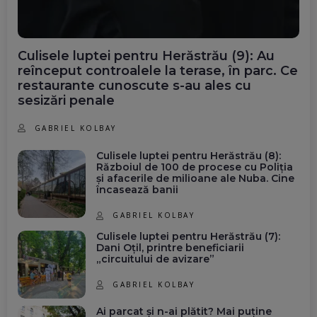
Culisele luptei pentru Herăstrău (9): Au
reînceput controalele la terase, în parc. Ce
restaurante cunoscute s-au ales cu
sesizări penale
GABRIEL KOLBAY
Culisele luptei pentru Herăstrău (8):
Războiul de 100 de procese cu Poliția
și afacerile de milioane ale Nuba. Cine
încasează banii
GABRIEL KOLBAY
Culisele luptei pentru Herăstrău (7):
Dani Oțil, printre beneficiarii
„circuitului de avizare”
GABRIEL KOLBAY
Ai parcat și n-ai plătit? Mai puține