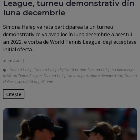
League, turneu demonstrativ din
luna decembrie
Simona Halep va rata participarea la un turneu
demonstrativ ce va avea loc în luna decembrie a acestui
an 2022, e vorba de World Tennis League, deși acceptase
inițial oferta…
acum 4 ani
Simona Halep
,
Simona Halep depistată pozitiv
,
Simona Halep nu mai merge
la World Tennis League
,
Simona Halep rateaza participare demonstrativ
,
Simona
Halep suspendată dopaj
,
tenis
Citește