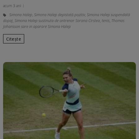
acum 3 ani
Simona Halep
,
Simona Halep depistată pozitiv
,
Simona Halep suspendată
dopaj
,
Simona Halep sustinuta de antrenor Sorana Cirstea
,
tenis
,
Thomas
Johansson sare in aparare Simona Halep
Citește