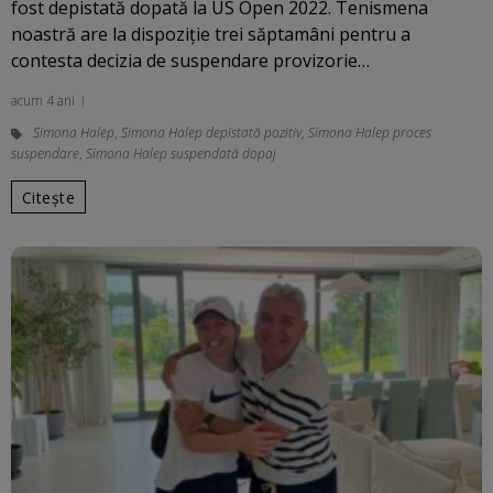
fost depistată dopată la US Open 2022. Tenismena
noastră are la dispoziție trei săptamâni pentru a
contesta decizia de suspendare provizorie…
acum 4 ani
Simona Halep
,
Simona Halep depistată pozitiv
,
Simona Halep proces
suspendare
,
Simona Halep suspendată dopaj
Citește