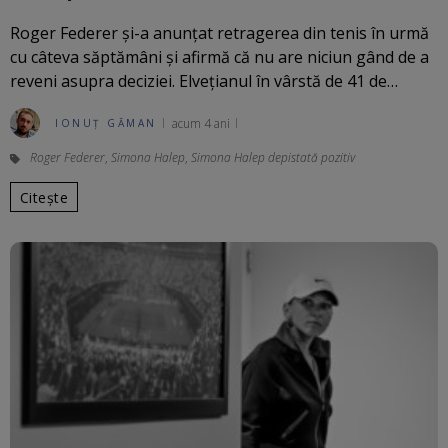
Roger Federer și-a anunțat retragerea din tenis în urmă
cu câteva săptămâni și afirmă că nu are niciun gând de a
reveni asupra deciziei. Elvețianul în vârstă de 41 de…
acum 4 ani
IONUȚ GĂMAN
Roger Federer
,
Simona Halep
,
Simona Halep depistată pozitiv
Citește