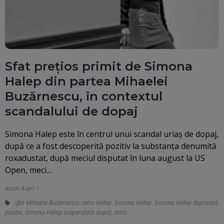
Sfat prețios primit de Simona
Halep din partea Mihaelei
Buzărnescu, în contextul
scandalului de dopaj
Simona Halep este în centrul unui scandal uriaș de dopaj,
după ce a fost descoperită pozitiv la substanța denumită
roxadustat, după meciul disputat în luna august la US
Open, meci…
acum 4 ani
sfat Mihaela Buzarnescu catre Halep
,
Simona Halep
,
Simona Halep depistată
pozitiv
,
Simona Halep suspendată dopaj
,
tenis