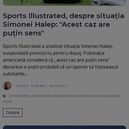
Sports Illustrated, despre situația
Simonei Halep: "Acest caz are
puțin sens"
Sports Illustrated a analizat situația Simonei Halep,
suspendată provizoriu pentru dopaj. Publicația
americană consideră că „acest caz are puțin sens”
deoarece e puțin probabil că un sportiv să folosească
substanțe…
acum 4 ani
IONUȚ GĂMAN
Simona Halep
,
Simona Halep depistată pozitiv
,
Simona Halep suspendată
dopaj
Citește