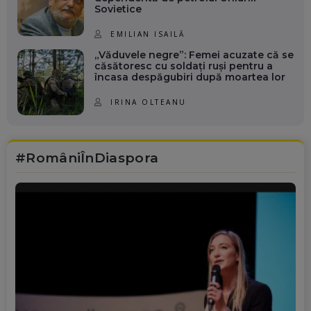
Sovietice
EMILIAN ISAILĂ
„Văduvele negre”: Femei acuzate că se
căsătoresc cu soldați ruși pentru a
încasa despăgubiri după moartea lor
IRINA OLTEANU
#RomâniÎnDiaspora