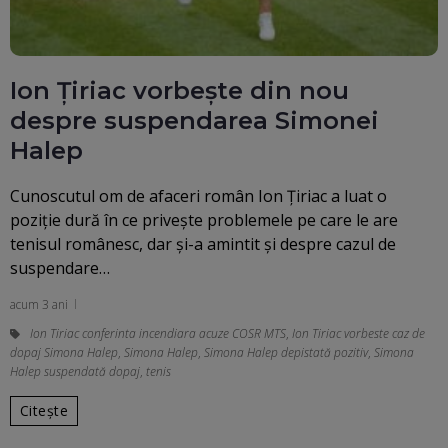
Ion Țiriac vorbește din nou
despre suspendarea Simonei
Halep
Cunoscutul om de afaceri român Ion Țiriac a luat o
poziție dură în ce privește problemele pe care le are
tenisul românesc, dar și-a amintit și despre cazul de
suspendare…
acum 3 ani
Ion Tiriac conferinta incendiara acuze COSR MTS
,
Ion Tiriac vorbeste caz de
dopaj Simona Halep
,
Simona Halep
,
Simona Halep depistată pozitiv
,
Simona
Halep suspendată dopaj
,
tenis
Citește