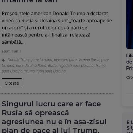
Președintele american Donald Trump a declarat
vineri că Rusia și Ucraina sunt „foarte aproape de
un acord” și a cerut celor două părți se
întâlnească pentru a-l finaliza, relatează
sâmbătă…
acum 1 an
Di
Donald Trump pace Ucraina
,
negocieri pace Ucraina Rusia
,
pace
ca
Ucraina
,
pace Ucraina Rusia
,
Rusia negocieri pace Ucraina
,
Trump
po
pace Ucraina
,
Trump Putin pace Ucraina
Cit
Citește
Singurul lucru care ar face
Rusia să oprească
agresiunea nu e în așa-zisul
E
S
plan de pace al lui Trump.