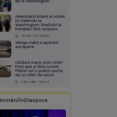
de la Washington
Adevăratul bilanț al vizitei
lui Zelenski la
Washington. Realizări și
întrebări fără răspuns
IRINA OLTEANU
Veriga slabă a apărării
europene
Căldură mare, mon cher!
Fără apă și fără curent.
Plătim azi o poliță veche
de un sfert de secol
EMILIAN ISAILĂ
RomâniÎnDiaspora