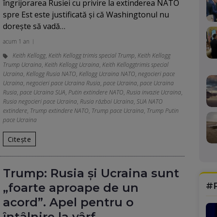
îngrijorarea Rusiei cu privire la extinderea NATO
spre Est este justificată și că Washingtonul nu
dorește să vadă…
acum 1 an
Keith Kellogg
,
Keith Kellogg trimis special Trump
,
Keith Kellogg
Trump Ucraina
,
Keith Kellogg Ucraina
,
Keith Kelloggtrimis special
Ucraina
,
Kellogg Rusia NATO
,
Kellogg Ucraina NATO
,
negocieri pace
Ucraina
,
negocieri pace Ucraina Rusia
,
pace Ucraina
,
pace Ucraina
Rusia
,
pace Ucraina SUA
,
Putin extindere NATO
,
Rusia invazie Ucraina
,
Rusia negocieri pace Ucraina
,
Rusia război Ucraina
,
SUA NATO
extindere
,
Trump extindere NATO
,
Trump pace Ucraina
,
Trump Putin
pace Ucraina
Citește
Trump: Rusia și Ucraina sunt
#
„foarte aproape de un
acord”. Apel pentru o
întâlnire la vârf