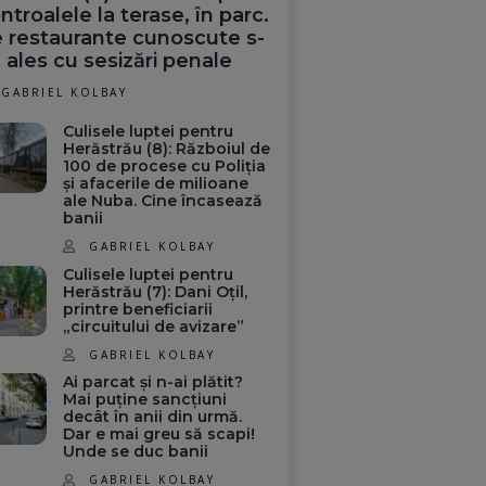
ntroalele la terase, în parc.
 restaurante cunoscute s-
 ales cu sesizări penale
GABRIEL KOLBAY
Culisele luptei pentru
Herăstrău (8): Războiul de
100 de procese cu Poliția
și afacerile de milioane
ale Nuba. Cine încasează
banii
GABRIEL KOLBAY
Culisele luptei pentru
Herăstrău (7): Dani Oțil,
printre beneficiarii
„circuitului de avizare”
GABRIEL KOLBAY
Ai parcat și n-ai plătit?
Mai puține sancțiuni
decât în anii din urmă.
Dar e mai greu să scapi!
Unde se duc banii
GABRIEL KOLBAY