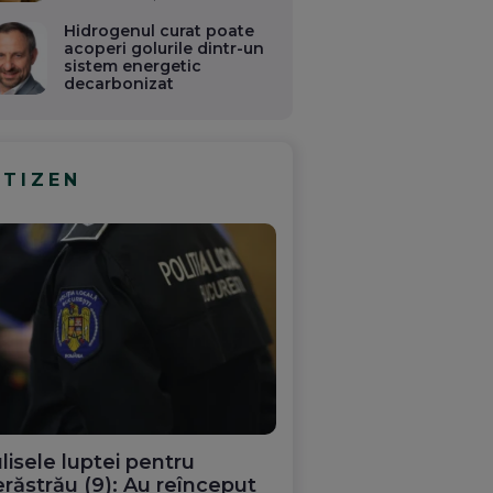
Hidrogenul curat poate
acoperi golurile dintr-un
sistem energetic
decarbonizat
ITIZEN
lisele luptei pentru
răstrău (9): Au reînceput