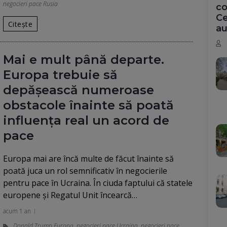
negocieri pace Rusia
co
Ce
Citește
au
Mai e mult până departe.
Europa trebuie să
depășească numeroase
obstacole înainte să poată
influența real un acord de
pace
Europa mai are încă multe de făcut înainte să
poată juca un rol semnificativ în negocierile
pentru pace în Ucraina. În ciuda faptului că statele
europene și Regatul Unit încearcă…
acum 1 an
Donald Trump Europa
,
negocieri pace Ucraina
,
negocieri pace