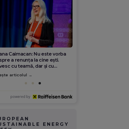
ana Olar, românca de la Google
re demonstrează că diaspora
ate schimba România
ește articolul
powered by
UROPEAN
USTAINABLE ENERGY