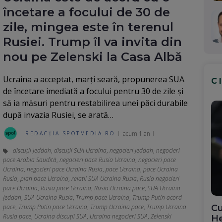
încetare a focului de 30 de
zile, mingea este în terenul
Rusiei. Trump îl va invita din
nou pe Zelenski la Casa Albă
Ucraina a acceptat, marți seară, propunerea SUA
C
de încetare imediată a focului pentru 30 de zile și
să ia măsuri pentru restabilirea unei păci durabile
după invazia Rusiei, se arată…
acum 1 an
REDACȚIA SPOTMEDIA.RO
discuții Jeddah
,
discuții SUA Ucraina
,
negocieri Jeddah
,
negocieri
pace Arabia Saudită
,
negocieri pace Rusia Ucraina
,
negocieri pace
Ucraina
,
negocieri pace Ucraina Rusia
,
pace Ucraina
,
pace Ucraina
Rusia
,
plan pace Ucraina
,
relatii SUA Ucraina Rusia
,
Rusia negocieri
pace Ucraina
,
Rusia pace Ucraina
,
Rusia Ucraina pace
,
SUA Ucraina
Jeddah
,
SUA Ucraina Rusia
,
Trump pace Ucraina
,
Trump Putin acord
pace
,
Trump Putin pace Ucraina
,
Trump Ucraina pace
,
Trump Ucraina
Cu
Rusia pace
,
Ucraina discuții SUA
,
Ucraina negocieri SUA
,
Zelenski
He