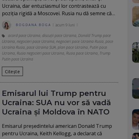
Ucraina, dar entuziasmul lor contrastează cu
poziția rigidă a Moscovei. Rusia nu dă semne că…
acum 9 luni
BOGDANA BOGA
acord pace Ucraina
,
discuții pace Ucraina
,
Donald Trump pace
Ucraina
,
negocieri pace Ucraina
,
negocieri pace Ucraina Rusia
,
pace
Ucraina Rusia
,
pace Ucraina SUA
,
plan pace Ucraina
,
Putin pace
Ucraina
,
Rusia negocieri pace Ucraina
,
Rusia pace Ucraina
,
Trump
Putin pace Ucraina
Citește
Emisarul lui Trump pentru
Ucraina: SUA nu vor să vadă
Ucraina și Moldova în NATO
Emisarul președintelui american Donald Trump
pentru Ucraina, Keith Kellogg, a declarat că