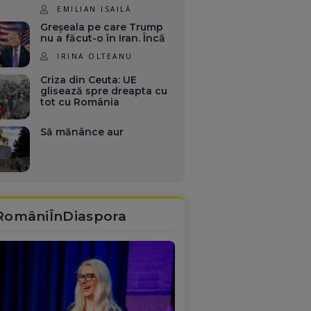
EMILIAN ISAILĂ
Greșeala pe care Trump
nu a făcut-o în Iran. Încă
IRINA OLTEANU
Criza din Ceuta: UE
glisează spre dreapta cu
tot cu România
Să mănânce aur
RomâniÎnDiaspora