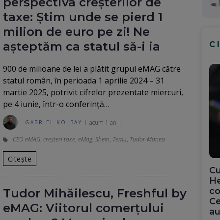
perspectiva creșterilor de
taxe: Știm unde se pierd 1
milion de euro pe zi! Ne
așteptăm ca statul să-i ia
C
900 de milioane de lei a plătit grupul eMAG către
statul român, în perioada 1 aprilie 2024 – 31
martie 2025, potrivit cifrelor prezentate miercuri,
pe 4 iunie, într-o conferință…
acum 1 an
GABRIEL KOLBAY
CEO eMAG
,
creșteri taxe
,
eMag
,
Shein
,
Temu
,
Tudor Manea
Citește
Cu
He
co
Tudor Mihăilescu, Freshful by
Ce
eMAG: Viitorul comerțului
au