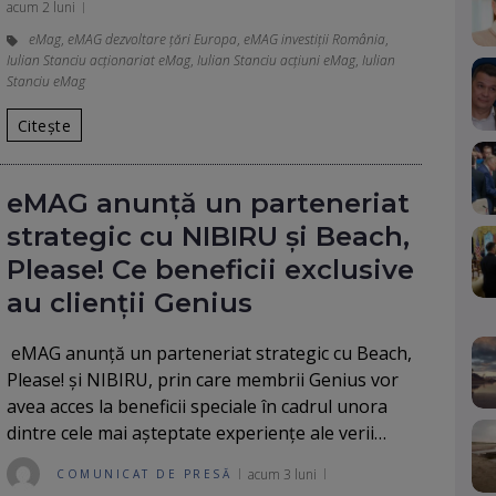
acum 2 luni
eMag
,
eMAG dezvoltare țări Europa
,
eMAG investiții România
,
Iulian Stanciu acționariat eMag
,
Iulian Stanciu acțiuni eMag
,
Iulian
Stanciu eMag
Citește
eMAG anunță un parteneriat
strategic cu NIBIRU și Beach,
Please! Ce beneficii exclusive
au clienții Genius
eMAG anunță un parteneriat strategic cu Beach,
Please! și NIBIRU, prin care membrii Genius vor
avea acces la beneficii speciale în cadrul unora
dintre cele mai așteptate experiențe ale verii…
acum 3 luni
COMUNICAT DE PRESĂ