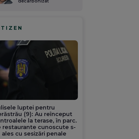
decarbonizat
ITIZEN
lisele luptei pentru
răstrău (9): Au reînceput
ntroalele la terase, în parc.
 restaurante cunoscute s-
 ales cu sesizări penale