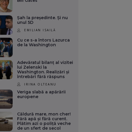
Bill Gates
Șah la președinte. Și nu
unul 5D
EMILIAN ISAILĂ
Cu ce s-a întors Lazurca
de la Washington
Adevăratul bilanț al vizitei
lui Zelenski la
Washington. Realizări și
întrebări fără răspuns
IRINA OLTEANU
Veriga slabă a apărării
europene
Căldură mare, mon cher!
Fără apă și fără curent.
Plătim azi o poliță veche
de un sfert de secol