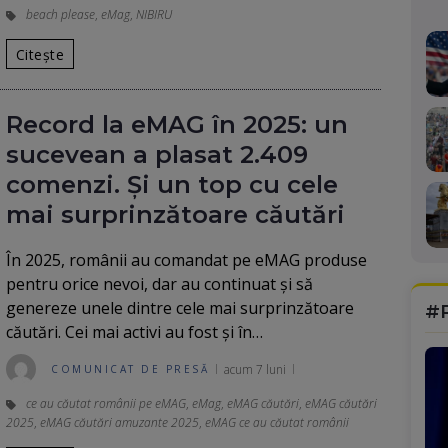
beach please
,
eMag
,
NIBIRU
Citește
Record la eMAG în 2025: un
sucevean a plasat 2.409
comenzi. Și un top cu cele
mai surprinzătoare căutări
În 2025, românii au comandat pe eMAG produse
pentru orice nevoi, dar au continuat și să
genereze unele dintre cele mai surprinzătoare
#
căutări. Cei mai activi au fost și în…
acum 7 luni
COMUNICAT DE PRESĂ
ce au căutat românii pe eMAG
,
eMag
,
eMAG căutări
,
eMAG căutări
2025
,
eMAG căutări amuzante 2025
,
eMAG ce au căutat românii