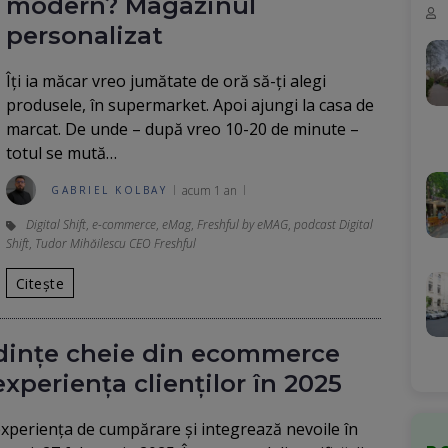
modern? Magazinul
personalizat
Îți ia măcar vreo jumătate de oră să-ți alegi
produsele, în supermarket. Apoi ajungi la casa de
marcat. De unde – după vreo 10-20 de minute –
totul se mută…
acum 1 an
GABRIEL KOLBAY
Digital Shift
,
e-commerce
,
eMag
,
Freshful by eMAG
,
podcast Digital
Shift
,
Tudor Mihăilescu CEO Freshful
Citește
dințe cheie din ecommerce
xperiența clienților în 2025
experiența de cumpărare și integrează nevoile în