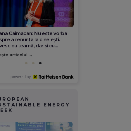
ana Olar, românca de la Google
re demonstrează că diaspora
ate schimba România
ește articolul
powered by
UROPEAN
USTAINABLE ENERGY
EEK