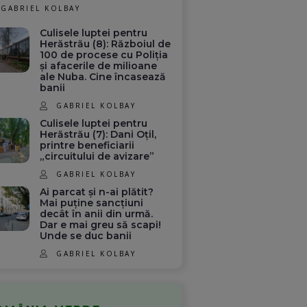
GABRIEL KOLBAY
Culisele luptei pentru
Herăstrău (8): Războiul de
100 de procese cu Poliția
și afacerile de milioane
ale Nuba. Cine încasează
banii
GABRIEL KOLBAY
Culisele luptei pentru
Herăstrău (7): Dani Oțil,
printre beneficiarii
„circuitului de avizare”
GABRIEL KOLBAY
Ai parcat și n-ai plătit?
Mai puține sancțiuni
decât în anii din urmă.
Dar e mai greu să scapi!
Unde se duc banii
GABRIEL KOLBAY