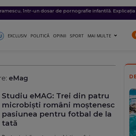
conomie de energie, fără efect: Miercuri, la momentul criti
v exploziv a perturbat traficul pe aeroportul Leipzig, un c
vramescu, într-un dosar de pornografie infantilă. Explicația 
tenera lui Nicușor Dan, și-a publicat declarațiile de avere 
 mare, în dreptul unei plaje din Mamaia (Video). Aparatul v
rii
turile către Ucraina. Rusia, principalul suspect
riu are la Dacia
EXCLUSIV
POLITICĂ
OPINII
SPORT
MAI MULTE
U
D
e:
eMag
Studiu eMAG: Trei din patru
microbiști români moștenesc
pasiunea pentru fotbal de la
tată