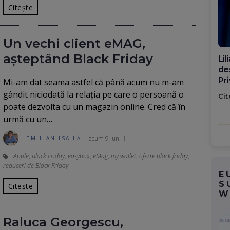
Citește
Un vechi client eMAG,
așteptând Black Friday
Di
ca
po
Mi-am dat seama astfel că până acum nu m-am
gândit niciodată la relația pe care o persoană o
Cit
poate dezvolta cu un magazin online. Cred că în
urmă cu un…
acum 9 luni
EMILIAN ISAILĂ
Apple
,
Black Friday
,
easybox
,
eMag
,
my wallet
,
oferte black friday
,
reduceri de Black Friday
E
S
Citește
W
Raluca Georgescu,