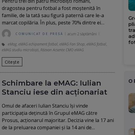
Pentru trei din patru microbiști români,
dragostea pentru fotbal a fost moștenită în
familie, de la tată sau figură paternă care le-a
Gr
marcat copilăria. În plus, peste 70% dintre ei…
pl
tr
acum 2 săptămâni
COMUNICAT DE PRESĂ
ad
fo
eMag
,
eMAG echipament fotbal
,
eMAG Fan Shop
,
eMAG fotbal
,
eMAG studiu microbiști
,
Răzvan Acsente CMO eMAG
Citește
O
Schimbare la eMAG: Iulian
Stanciu iese din acționariat
Omul de afaceri Iulian Stanciu își vinde
participația deținută în Grupul eMAG către
Prosus, acționarul majoritar. Decizia vine la 17 ani
de la preluarea companiei și la 14 ani de…