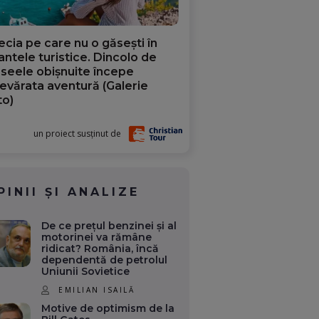
ecia pe care nu o găsești în
iantele turistice. Dincolo de
aseele obișnuite începe
evărata aventură (Galerie
to)
un proiect susținut de
PINII ȘI ANALIZE
De ce prețul benzinei și al
motorinei va rămâne
ridicat? România, încă
dependentă de petrolul
Uniunii Sovietice
EMILIAN ISAILĂ
Motive de optimism de la