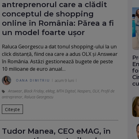
antreprenorul care a clădit
conceptul de shopping
online în România: Părea a fi
un model foarte ușor
Raluca Georgescu a dat tonul shopping-ului la un
click distanță, fiind cea care a adus OLX și Answear
Pr
în România. Astăzi gestionează bugete de peste
En
10 milioane de euro anual…
fo
Ci
acum 9 luni
OANA DIMITRIU
cu
Answear
,
Black Friday
,
eMag
,
MTH Digital
,
Naspers
,
OLX
,
Profil de
antreprenor
,
Raluca Georgescu
Citește
Tudor Manea, CEO eMAG, în