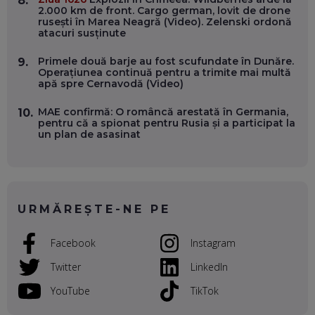
8.
INSTITUȚIILE STATULUI?
2.000 km de front. Cargo german, lovit de drone
EP. 53
rusești în Marea Neagră (Video). Zelenski ordonă
atacuri susținute
VOICU OPREAN (AROBS): CUM CONSTRUIEȘTI O COMPANIE
Primele două barje au fost scufundate în Dunăre.
9.
GLOBALĂ, FĂRĂ SĂ PIERZI LEGĂTURA CU COMUNITATEA
Operațiunea continuă pentru a trimite mai multă
TA LOCALĂ - ȘI CE SĂ DAI ÎNAPOI
apă spre Cernavodă (Video)
EP. 52
MAE confirmă: O româncă arestată în Germania,
10.
ROBERT GRAUR, FOMO: SPEAKERUL PE SCENĂ, INVITATUL
pentru că a spionat pentru Rusia și a participat la
ÎN SALĂ, DAR ÎNVĂȚĂM UNII DE LA CEILALȚI. VIN JASON
un plan de asasinat
DERULO, STEVEN BARTLETT ȘI ALȚI PESTE 60 DE
ANTREPRENORI
EP. 51
RADU MOȚOC, TECHSOUP: O TREIME DINTRE
PARTICIPANȚII LA DEZBATERILE DE PE REȚELE SOCIALE
URMĂREȘTE-NE PE
ȚIPĂ, CU FEȚELE ACOPERITE. CUM ÎNVĂȚĂM SĂ DISCUTĂM
ȘI SĂ DECIDEM
EP. 50
Facebook
Instagram
Twitter
LinkedIn
CRISTIAN CHINA BIRTA, KOOPERATIVA 2.0: CUM ÎȚI FACI
PROMOVAREA ONLINE. 3 PAȘI CA SĂ RECUNOȘTI „ȚEPARII”
DIN MARKETINGUL DIGITAL
YouTube
TikTok
EP. 49