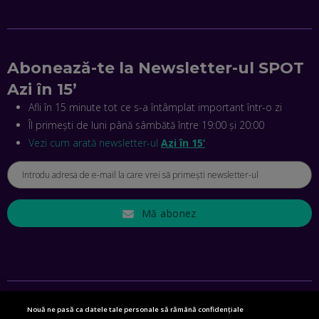
TEHNOLOGIA SĂ FACI SPORT, SĂ FII MAI COMPETITIV ȘI SĂ
CÂȘTIGI
EP. 44
CRISTIAN GROZEA, BEEFAST: PREGĂTIM CEL MAI BUN
Abonează-te la Newsletter-ul SPOT
DISPECERAT AUTOMAT DE PE PIAȚĂ! CUM POATE
REVOLUȚIONA LIVRĂRILE RAPIDE, DIN ROMÂNIA PÂNĂ ÎN
Azi în 15’
ASIA
EP. 43
Afli în 15 minute tot ce s-a întâmplat important într-o zi
Îl primești de luni până sâmbătă între 19:00 și 20:00
ANDREI NICOARĂ, EXPERT ÎN E-GUVERNARE: N-O SĂ NE
MAI MEARGĂ PREA MULT CU MANȚOGĂRII! DACĂ NU NE
Vezi cum arată newsletter-ul
Azi în 15’
RESPECTĂM OBLIGAȚIILE EUROPENE, VOM AVEA
PROBLEME
EP. 42
Mă abonez
MIHAELA BÎCIU, INVESTIMENTAL: BURSA E PENTRU TOȚI
ROMÂNII! CUM ÎNVEȚI SĂ INVESTEȘTI
EP. 41
ANGELA GALEȚA, FUNDAȚIA VODAFONE: CA SĂ REDUCEM
VIOLENȚA DOMESTICĂ, TOȚI TREBUIE SĂ NE IMPLICĂM.
CUM AJUTĂ APLICAȚIA BRIGH SKY
Nouă ne pasă ca datele tale personale să rămână confidențiale
EP. 40