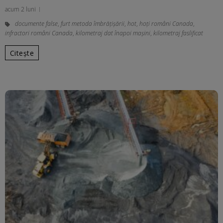
acum 2 luni
documente false
,
furt metoda îmbrățișării
,
hot
,
hoți români Canada
,
infractori români Canada
,
kilometraj dat înapoi mașini
,
kilometraj faslificat
Citește