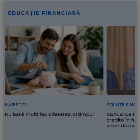
EDUCAȚIE FINANCIARĂ
SOLUȚII FINA
INVESTIȚII
CSALB: Ce tre
Nu banii mulți fac diferența, ci timpul
credite în f
amenda dată 