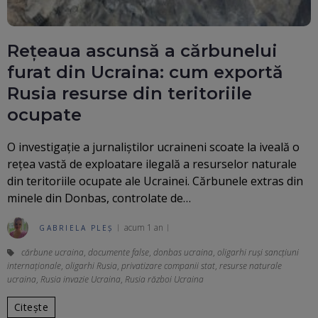
Rețeaua ascunsă a cărbunelui
furat din Ucraina: cum exportă
Rusia resurse din teritoriile
ocupate
O investigație a jurnaliștilor ucraineni scoate la iveală o
rețea vastă de exploatare ilegală a resurselor naturale
din teritoriile ocupate ale Ucrainei. Cărbunele extras din
minele din Donbas, controlate de…
acum 1 an
GABRIELA PLEȘ
cărbune ucraina
,
documente false
,
donbas ucraina
,
oligarhi ruși sancțiuni
internaționale
,
oligarhi Rusia
,
privatizare companii stat
,
resurse naturale
ucraina
,
Rusia invazie Ucraina
,
Rusia război Ucraina
Citește