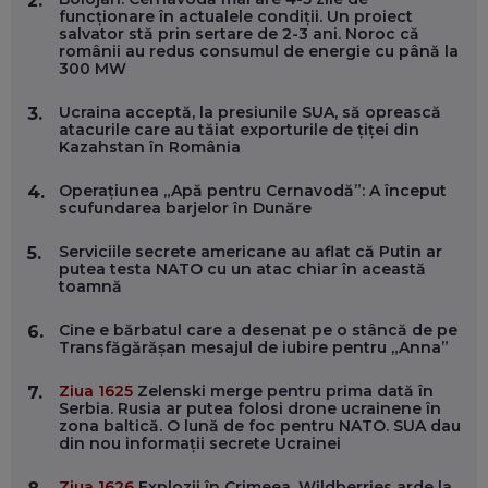
2.
funcționare în actualele condiții. Un proiect
MARIUS PAȘCULEA, COFONDATOR AL KULTH: CUM
salvator stă prin sertare de 2-3 ani. Noroc că
FOLOSEȘTI TEHNOLOGIA CA SĂ ÎȚI DESCHIZI DRUMUL
românii au redus consumul de energie cu până la
CĂTRE ARTĂ, LA NIVEL GLOBAL
300 MW
EP. 57
Ucraina acceptă, la presiunile SUA, să oprească
3.
atacurile care au tăiat exporturile de țiței din
ANDREI AVĂDANEI, BIT SENTINEL: CUM ÎȚI PROTEJEZI
Kazahstan în România
EFICIENT VIAȚA ONLINE. ȘI CARE SUNT PRIMII PAȘI ÎNTR-O
CARIERĂ DE „HACKER CU PERMIS”
EP. 56
Operațiunea „Apă pentru Cernavodă”: A început
4.
scufundarea barjelor în Dunăre
DOINA VÎLCEANU, CONTENTSPEED: VREI SUCCES ONLINE?
Serviciile secrete americane au aflat că Putin ar
5.
ÎNVAȚĂ AEO ȘI GEO!
putea testa NATO cu un atac chiar în această
toamnă
EP. 55
Cine e bărbatul care a desenat pe o stâncă de pe
6.
Transfăgărășan mesajul de iubire pentru „Anna”
OLIVIU MATEI, HOLISUN: SOFTWARE DE LA CLUJ PENTRU
WASHINGTON, OCHELARI INTELIGENȚI ȘI FERME
VERTICALE FĂRĂ PĂMÂNT
Ziua 1625
Zelenski merge pentru prima dată în
7.
EP. 54
Serbia. Rusia ar putea folosi drone ucrainene în
zona baltică. O lună de foc pentru NATO. SUA dau
din nou informații secrete Ucrainei
VALENTIN VANCEA, CEO AL PATRIA BANK: AUTOMATIZĂM
PROCESE, DAR CE FACEM CÂND PICĂ BAZA DE DATE, LA
Ziua 1626
Explozii în Crimeea. Wildberries arde la