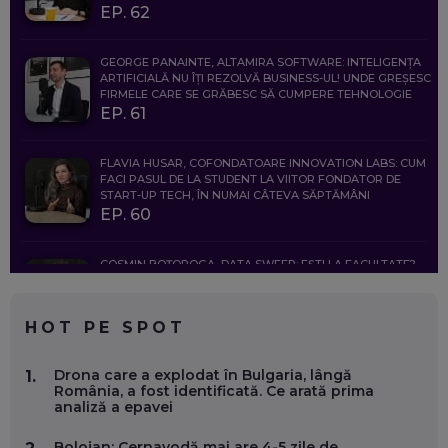
EP. 62
GEORGE PANAINTE, ALTAMIRA SOFTWARE: INTELIGENȚA
ARTIFICIALĂ NU ÎȚI REZOLVĂ BUSINESS-UL! UNDE GREȘESC
FIRMELE CARE SE GRĂBESC SĂ CUMPERE TEHNOLOGIE
EP. 61
FLAVIA HUSAR, COFONDATOARE INNOVATION LABS: CUM
FACI PASUL DE LA STUDENT LA VIITOR FONDATOR DE
START-UP TECH, ÎN NUMAI CÂTEVA SĂPTĂMÂNI
EP. 60
COSMIN BOȚOROGA, DATA SWEEP: EȘTI LA FACULTATE?
CE SĂ FOLOSEȘTI, CÂND ÎȚI TREBUIE CEVA MAI PRECIS CA
CHATGPT
EP. 59
HOT PE SPOT
MARIO GHENEA, COFONDATOR WORKFLOW TIME: CUM
Drona care a explodat în Bulgaria, lângă
1.
FOLOSEȘTI TEHNOLOGIA CA SĂ FII MAI BUN LA JOB. ȘI CUM
România, a fost identificată. Ce arată prima
SE VA SCHIMBA MUNCA, ÎN URMĂTORII ANI
analiză a epavei
EP. 58
Bolojan: Cernavodă mai are 4-5 zile de