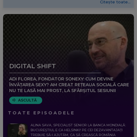
Citește toate...
DIGITAL SHIFT
ADI FLOREA, FONDATOR SONEXY: CUM DEVINE
ÎNVĂȚAREA SEXY? AM CREAT REȚEAUA SOCIALĂ CARE
NU TE LASĂ MAI PROST, LA SFÂRȘITUL SESIUNII
ASCULTĂ
TOATE EPISOADELE
ALINA SAVA, SPECIALIST SENIOR LA BANCA MONDIALĂ:
BUCUREȘTIUL E CA HELSINKI! PE CEI DEZAVANTAJAȚI
TREBUIE SĂ-I AJUTĂM, CA SĂ CREASCĂ ROMÂNIA