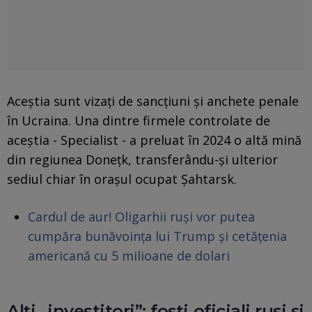
Aceștia sunt vizați de sancțiuni și anchete penale
în Ucraina. Una dintre firmele controlate de
aceștia - Specialist - a preluat în 2024 o altă mină
din regiunea Donețk, transferându-și ulterior
sediul chiar în orașul ocupat Șahtarsk.
Cardul de aur! Oligarhii ruși vor putea
cumpăra bunăvoința lui Trump și cetățenia
americană cu 5 milioane de dolari
Alți „investitori”: foști oficiali ruși și