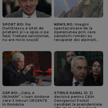
SPORT.RO:
Ilie
NEWS.RO:
Imagini
Dumitrescu a uitat de
spectaculoase de la
prietenii și i-a spus-o pe
operațiunea prin care
față: Trebuie sancționat,
salvatorii români au
nu are nicio scuză!
recuperat doi alpiniști
germani blocați pe
peretele Văii Albe din
Bucegi și despre care
germanii au crezut că e
posibilă „poate doar în
Elveția” - VIDEO
GSP.RO:
„Gata, e
STIRILE KANAL D:
Zi
INUMAN!” » Ioan Andone
decisivă pentru Călin
cere 3 măsuri URGENTE
Georgescu! Fostul
în România
candidat la prezidențiale