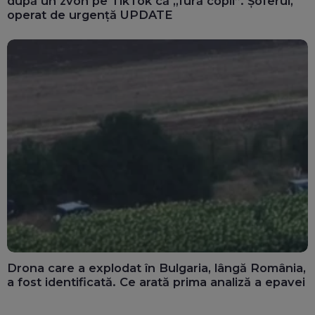
după un zvon pe TikTok că „fură copii”. Șoferul,
operat de urgență UPDATE
Drona care a explodat în Bulgaria, lângă România,
a fost identificată. Ce arată prima analiză a epavei