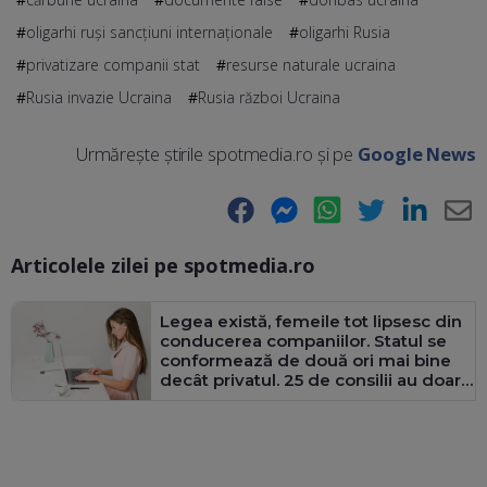
oligarhi ruși sancțiuni internaționale
oligarhi Rusia
privatizare companii stat
resurse naturale ucraina
Rusia invazie Ucraina
Rusia război Ucraina
Urmărește știrile spotmedia.ro și pe
Google News
Facebook
Messenger
WhatsApp
Twitter
LinkedIn
E-
Articolele zilei pe spotmedia.ro
Ma
Legea există, femeile tot lipsesc din
conducerea companiilor. Statul se
conformează de două ori mai bine
decât privatul. 25 de consilii au doar
bărbați