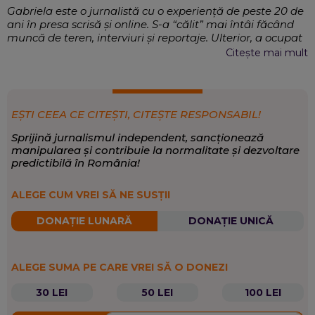
Gabriela este o jurnalistă cu o experiență de peste 20 de
ani în presa scrisă și online. S-a “călit” mai întâi făcând
muncă de teren, interviuri și reportaje. Ulterior, a ocupat
poziții-cheie în redacții importante, a coordonat echipe
Citește mai mult
de jurnaliști, a dezvoltat conținut editorial și a gestionat
strategii de comunicare. Este licențiată în Litere și
Teologie la Universitatea din București.
De-a lungul carierei, și-a dezvoltat
EXPERTIZĂ:
EȘTI CEEA CE CITEȘTI, CITEȘTE RESPONSABIL!
competențe solide de leadership, organizare și
Sprijină jurnalismul independent, sancționează
comunicare, reușind să se adapteze constant la noile
manipularea și contribuie la normalitate și dezvoltare
tendințe din media digitală.
predictibilă în România!
Eveniment
,
Opinii și analize
,
Economie
SCRIE DESPRE:
ALEGE CUM VREI SĂ NE SUSȚII
DONAȚIE LUNARĂ
DONAȚIE UNICĂ
ALEGE SUMA PE CARE VREI SĂ O DONEZI
30 LEI
50 LEI
100 LEI