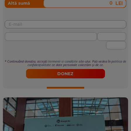
LEI
Altă sumă
*
Continuând donația, accepți
termenii si condițiile
site-ului. Poți vedea în
politica de
confidențialitate
ce date personale colectăm și de ce.
DONEZ