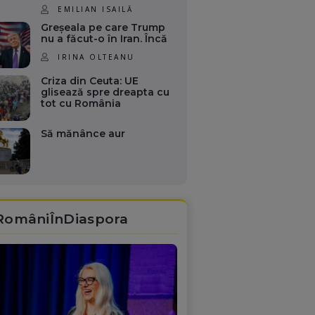
EMILIAN ISAILĂ
Greșeala pe care Trump
nu a făcut-o în Iran. Încă
IRINA OLTEANU
Criza din Ceuta: UE
glisează spre dreapta cu
tot cu România
Să mănânce aur
RomâniÎnDiaspora