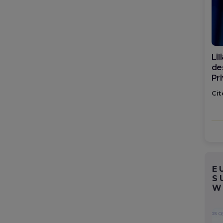
Di
ca
po
Cit
E
S
W