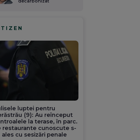
decarbonizat
ITIZEN
lisele luptei pentru
răstrău (9): Au reînceput
ntroalele la terase, în parc.
 restaurante cunoscute s-
 ales cu sesizări penale