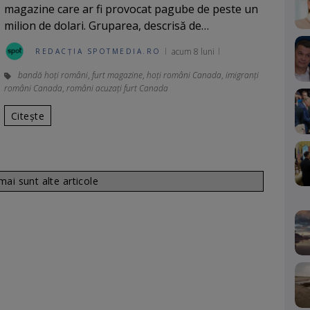
magazine care ar fi provocat pagube de peste un
milion de dolari. Gruparea, descrisă de…
acum 8 luni
REDACȚIA SPOTMEDIA.RO
bandă hoți români
,
furt magazine
,
hoți români Canada
,
imigranți
români Canada
,
români acuzați furt Canada
Citește
ai sunt alte articole