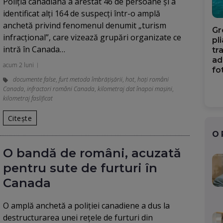
Poliția canadiană a arestat 46 de persoane și a
identificat alți 164 de suspecți într-o amplă
anchetă privind fenomenul denumit „turism
Gr
infracțional”, care vizează grupări organizate ce
pl
intră în Canada…
tr
ad
acum 2 luni
fo
documente false
,
furt metoda îmbrățișării
,
hot
,
hoți români
Canada
,
infractori români Canada
,
kilometraj dat înapoi mașini
,
kilometraj faslificat
Citește
O
O bandă de români, acuzată
pentru sute de furturi în
Canada
O amplă anchetă a poliției canadiene a dus la
destructurarea unei rețele de furturi din