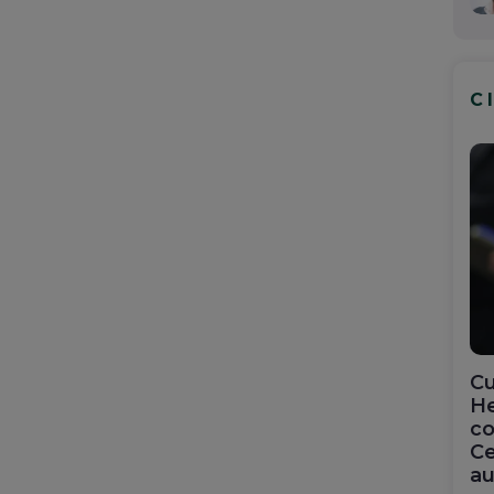
C
Cu
He
co
Ce
au