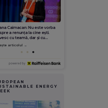
ana Olar, românca de la Google
re demonstrează că diaspora
ate schimba România
ește articolul
powered by
UROPEAN
USTAINABLE ENERGY
EEK