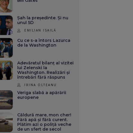
Bill Gates
Șah la președinte. Și nu
unul 5D
EMILIAN ISAILĂ
Cu ce s-a întors Lazurca
de la Washington
Adevăratul bilanț al vizitei
lui Zelenski la
Washington. Realizări și
întrebări fără răspuns
IRINA OLTEANU
Veriga slabă a apărării
europene
Căldură mare, mon cher!
Fără apă și fără curent.
Plătim azi o poliță veche
de un sfert de secol