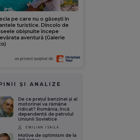
ecia pe care nu o găsești în
iantele turistice. Dincolo de
aseele obișnuite începe
evărata aventură (Galerie
to)
un proiect susținut de
PINII ȘI ANALIZE
De ce prețul benzinei și al
motorinei va rămâne
ridicat? România, încă
dependentă de petrolul
Uniunii Sovietice
EMILIAN ISAILĂ
Motive de optimism de la