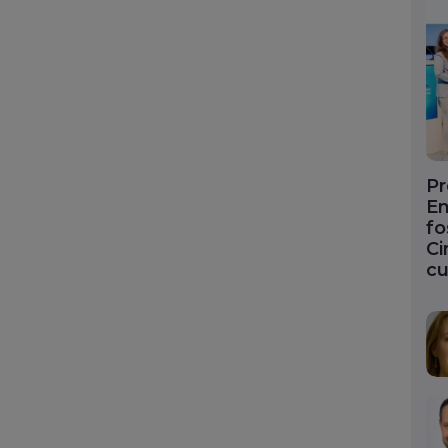
Pr
En
fo
Ci
cu