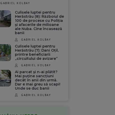
GABRIEL KOLBAY
Culisele luptei pentru
Herăstrău (8): Războiul de
100 de procese cu Poliția
și afacerile de milioane
ale Nuba. Cine încasează
banii
GABRIEL KOLBAY
Culisele luptei pentru
Herăstrău (7): Dani Oțil,
printre beneficiarii
„circuitului de avizare”
GABRIEL KOLBAY
Ai parcat și n-ai plătit?
Mai puține sancțiuni
decât în anii din urmă.
Dar e mai greu să scapi!
Unde se duc banii
GABRIEL KOLBAY