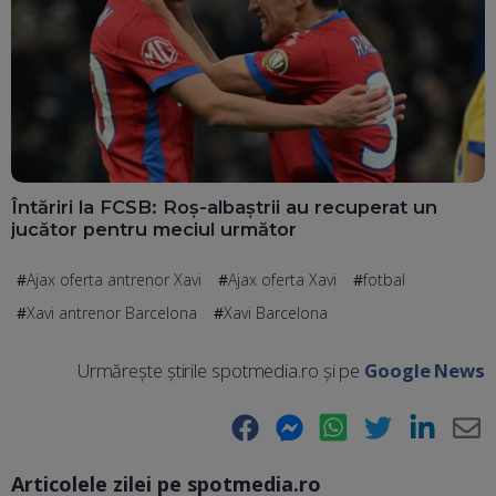
Întăriri la FCSB: Roș-albaștrii au recuperat un
jucător pentru meciul următor
Ajax oferta antrenor Xavi
Ajax oferta Xavi
fotbal
Xavi antrenor Barcelona
Xavi Barcelona
Urmărește știrile spotmedia.ro și pe
Google News
Facebook
Messenger
WhatsApp
Twitter
LinkedIn
E-
Articolele zilei pe spotmedia.ro
Ma