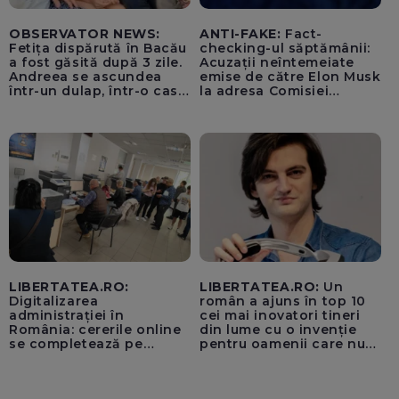
OBSERVATOR NEWS:
ANTI-FAKE:
Fact-
Fetița dispărută în Bacău
checking-ul săptămânii:
a fost găsită după 3 zile.
Acuzații neîntemeiate
Andreea se ascundea
emise de către Elon Musk
într-un dulap, într-o casă
la adresa Comisiei
părăsită
Europene despre oferta
unui „acord secret”
pentru instaurarea
„cenzurii” pe platforma X
LIBERTATEA.RO:
LIBERTATEA.RO:
Un
Digitalizarea
român a ajuns în top 10
administrației în
cei mai inovatori tineri
România: cererile online
din lume cu o invenție
se completează pe
pentru oamenii care nu
calculatoarele de la
văd: „Are o misiune
ghișee
clară”