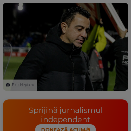
Ma
Foto: Hepta.ro
Sprijină jurnalismul
independent
DONEAZĂ ACUM