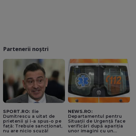
Partenerii noștri
SPORT.RO:
Ilie
NEWS.RO:
Dumitrescu a uitat de
Departamentul pentru
prietenii și i-a spus-o pe
Situații de Urgență face
față: Trebuie sancționat,
verificări după apariția
nu are nicio scuză!
unor imagini cu un
echipaj al Ambulanței