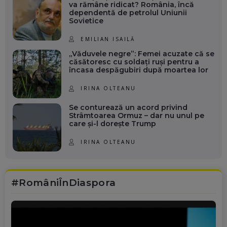
va rămâne ridicat? România, încă
dependentă de petrolul Uniunii
Sovietice
EMILIAN ISAILĂ
„Văduvele negre”: Femei acuzate că se
căsătoresc cu soldați ruși pentru a
încasa despăgubiri după moartea lor
IRINA OLTEANU
Se conturează un acord privind
Strâmtoarea Ormuz – dar nu unul pe
care și-l dorește Trump
IRINA OLTEANU
#RomâniÎnDiaspora