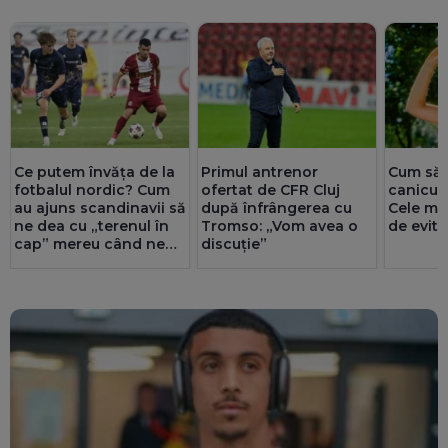
Ce putem învăța de la
Primul antrenor
Cum să 
fotbalul nordic? Cum
ofertat de CFR Cluj
caniculă
au ajuns scandinavii să
după înfrângerea cu
Cele mai
ne dea cu „terenul în
Tromso: „Vom avea o
de evita
cap” mereu când ne
discuție”
întâlnesc