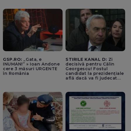
Bacău care ar fi oprit
pentru cumpărături în
timp ce transporta un
pacient către spital
GSP.RO:
„Gata, e
STIRILE KANAL D:
Zi
INUMAN!” » Ioan Andone
decisivă pentru Călin
cere 3 măsuri URGENTE
Georgescu! Fostul
în România
candidat la prezidențiale
află dacă va fi judecat
pentru tentativă de
lovitură de stat