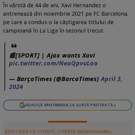
În vârstă de 44 de ani, Xavi Hernandez o
antrenează din noiembrie 2021 pe FC Barcelona,
pe care a condus-o la câştigarea titlului de
campioană în La Liga în sezonul trecut.
📰[SPORT] | Ajax wants Xavi
pic.twitter.com/NeaQpvuLoo
— BarçaTimes (@BarcaTimes)
April 3,
2024
›
ADAUGĂ
SPOTMEDIA
CA SURSĂ PREFERATĂ
EȘTI CEEA CE CITEȘTI, CITEȘTE RESPONSABIL!