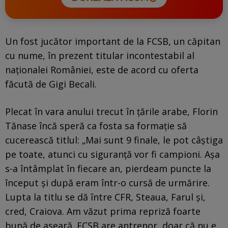
Un fost jucător important de la FCSB, un căpitan
cu nume, în prezent titular incontestabil al
naționalei României, este de acord cu oferta
făcută de Gigi Becali.
Plecat în vara anului trecut în țările arabe, Florin
Tănase încă speră ca fosta sa formație să
cucerească titlul: „Mai sunt 9 finale, le pot câștiga
pe toate, atunci cu siguranță vor fi campioni. Așa
s-a întâmplat în fiecare an, pierdeam puncte la
început și după eram într-o cursă de urmărire.
Lupta la titlu se dă între CFR, Steaua, Farul și,
cred, Craiova. Am văzut prima repriză foarte
bună de aseară. FCSB are antrenor, doar că nu e