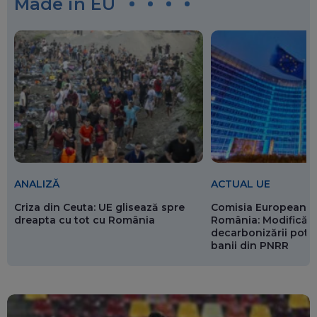
Made in EU
ANALIZĂ
ACTUAL UE
Criza din Ceuta: UE glisează spre
Comisia Europeană 
dreapta cu tot cu România
România: Modificări
decarbonizării pot p
banii din PNRR