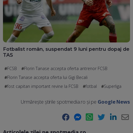
Fotbalist român, suspendat 9 luni pentru dopaj de
TAS
FCSB
Florin Tanase accepta oferta antrenor FCSB
Florin Tanase accepta oferta lui Gigi Becali
fost capitan important revine la FCSB
fotbal
Superliga
Urmărește știrile spotmedia.ro și pe
Google News
Facebook
Messenger
WhatsApp
Twitter
LinkedIn
E-
Articolele zilei pe spotmedia.ro
Ma