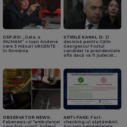
GSP.RO:
„Gata, e
STIRILE KANAL D:
Zi
INUMAN!” » Ioan Andone
decisivă pentru Călin
cere 3 măsuri URGENTE
Georgescu! Fostul
în România
candidat la prezidențiale
află dacă va fi judecat
pentru tentativă de
lovitură de stat
OBSERVATOR NEWS:
ANTI-FAKE:
Fact-
Fakenews-ul "ambulanței
checking-ul săptămânii:
care fură copii". Șoferul
Acuzații neîntemeiate