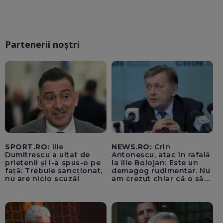
Partenerii noștri
SPORT.RO:
Ilie
NEWS.RO:
Crin
Dumitrescu a uitat de
Antonescu, atac în rafală
prietenii și i-a spus-o pe
la Ilie Bolojan: Este un
față: Trebuie sancționat,
demagog rudimentar. Nu
nu are nicio scuză!
am crezut chiar că o să
ajungă Partidul Național
Liberal să rămână în
Sighiartău, primarul de la
Reșița și Florin Roman