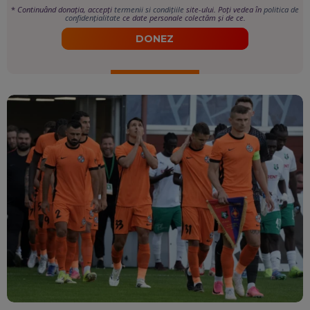
*
Continuând donația, accepți
termenii si condițiile
site-ului. Poți vedea în
politica de
confidențialitate
ce date personale colectăm și de ce.
DONEZ