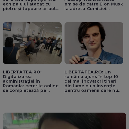
echipajului atacat cu
emise de către Elon Musk
pietre și topoare ar putea
la adresa Comisiei
rămâne orb
Europene despre oferta
unui „acord secret”
pentru instaurarea
„cenzurii” pe platforma X
LIBERTATEA.RO:
LIBERTATEA.RO:
Un
Digitalizarea
român a ajuns în top 10
administrației în
cei mai inovatori tineri
România: cererile online
din lume cu o invenție
se completează pe
pentru oamenii care nu
calculatoarele de la
văd: „Are o misiune
ghișee
clară”