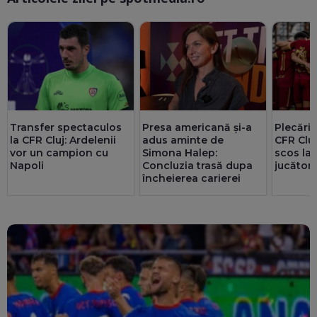
Plecări 
Transfer spectaculos
Presa americană și-a
CFR Cluj
la CFR Cluj: Ardelenii
adus aminte de
scos la
vor un campion cu
Simona Halep:
jucători
Napoli
Concluzia trasă dupa
încheierea carierei