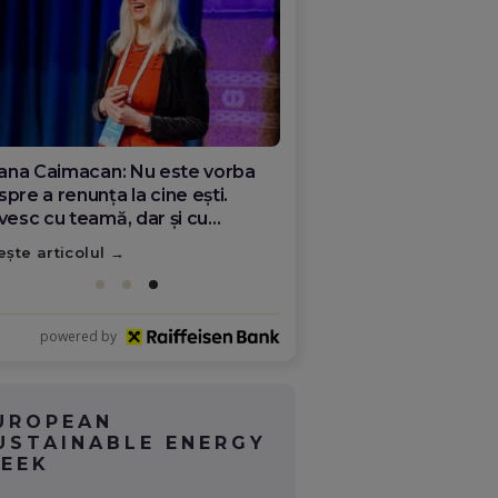
ana Olar, românca de la Google
re demonstrează că diaspora
ate schimba România
ește articolul
powered by
UROPEAN
USTAINABLE ENERGY
EEK