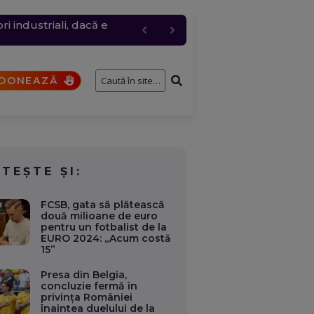
 industriali, dacă e
ie electrică în orele de
c, cererea a urcat
entru logistic cheie
fostului consilier
DONEAZĂ
ITEȘTE ȘI:
FCSB, gata să plătească
două milioane de euro
pentru un fotbalist de la
EURO 2024: „Acum costă
15”
Presa din Belgia,
concluzie fermă în
privința României
înaintea duelului de la