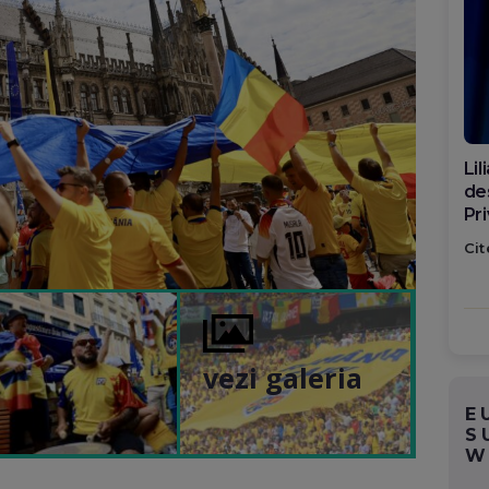
Di
ca
po
Cit
vezi galeria
E
S
W