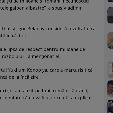
otbaliști de milioane și românii necunoscuți
ele galben-albastre”, a spus Vladimir
otbalist Igor Belanov consideră rezultatul ca
ată în război.
a e lipsă de respect pentru milioane de
 războiului", a menționat el.
istul Yukhum Konoplya, care a mărturisit că
ncă de la încălzire.
ri și i-am auzit pe fanii români cântând,
rin minte că nu va fi ușor cu ei", a explicat