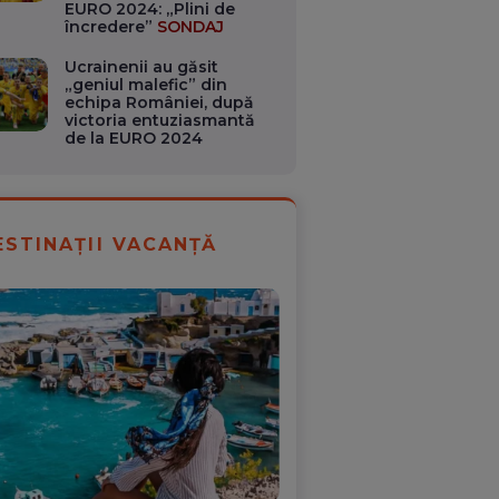
EURO 2024: „Plini de
încredere”
SONDAJ
Ucrainenii au găsit
„geniul malefic” din
echipa României, după
victoria entuziasmantă
de la EURO 2024
ESTINAȚII VACANȚĂ