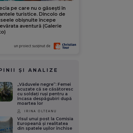
ecia pe care nu o găsești în
iantele turistice. Dincolo de
aseele obișnuite începe
evărata aventură (Galerie
to)
un proiect susținut de
PINII ȘI ANALIZE
„Văduvele negre”: Femei
acuzate că se căsătoresc
cu soldați ruși pentru a
încasa despăgubiri după
moartea lor
IRINA OLTEANU
Visul unui post la Comisia
Europeană și realitatea
din spatele ușilor închise