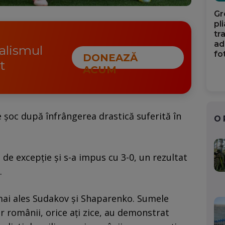
Gr
pl
tr
ad
nalismul
fo
DONEAZĂ
t
ACUM
e șoc după înfrângerea drastică suferită în
O
de excepție și s-a impus cu 3-0, un rezultat
.
, mai ales Sudakov și Shaparenko. Sumele
r românii, orice ați zice, au demonstrat