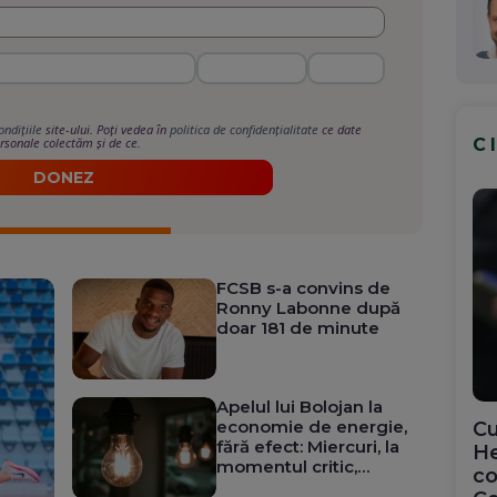
ondițiile
site-ului. Poți vedea în
politica de confidențialitate
ce date
C
rsonale colectăm și de ce.
DONEZ
FCSB s-a convins de
Ronny Labonne după
doar 181 de minute
Apelul lui Bolojan la
economie de energie,
Cu
fără efect: Miercuri, la
He
momentul critic,
co
cererea a urcat aproape