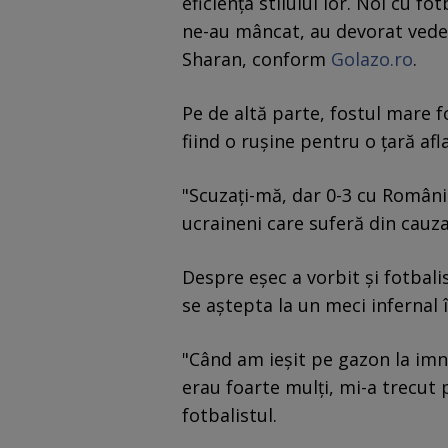
eficiența stilului lor. Noi cu f
ne-au mâncat, au devorat vedet
Sharan, conform
Golazo.ro
.
Pe de altă parte, fostul mare f
fiind o rușine pentru o țară afl
"Scuzați-mă, dar 0-3 cu Români
ucraineni care suferă din cauza
Despre eșec a vorbit și fotbal
se aștepta la un meci infernal î
"Când am ieșit pe gazon la imnu
erau foarte mulți, mi-a trecut p
fotbalistul.