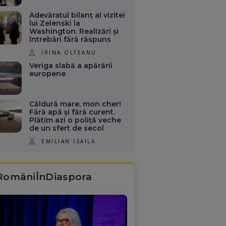
Adevăratul bilanț al vizitei
lui Zelenski la
Washington. Realizări și
întrebări fără răspuns
IRINA OLTEANU
Veriga slabă a apărării
europene
Căldură mare, mon cher!
Fără apă și fără curent.
Plătim azi o poliță veche
de un sfert de secol
EMILIAN ISAILĂ
RomâniÎnDiaspora