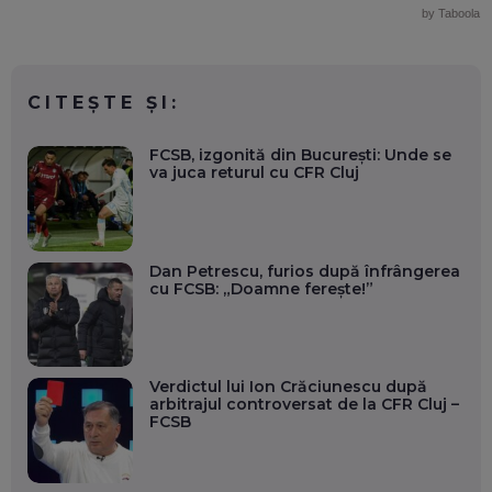
by Taboola
CITEȘTE ȘI:
FCSB, izgonită din București: Unde se
va juca returul cu CFR Cluj
Dan Petrescu, furios după înfrângerea
cu FCSB: „Doamne ferește!”
Verdictul lui Ion Crăciunescu după
arbitrajul controversat de la CFR Cluj –
FCSB