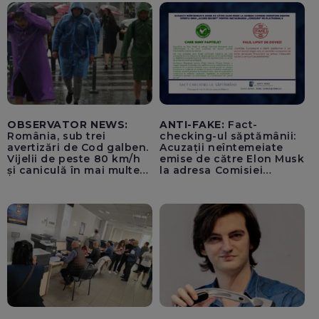
OBSERVATOR NEWS:
ANTI-FAKE:
Fact-
România, sub trei
checking-ul săptămânii:
avertizări de Cod galben.
Acuzații neîntemeiate
Vijelii de peste 80 km/h
emise de către Elon Musk
și caniculă în mai multe
la adresa Comisiei
regiuni
Europene despre oferta
unui „acord secret”
pentru instaurarea
„cenzurii” pe platforma X