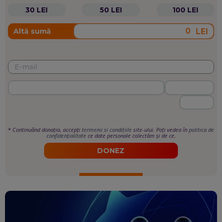
30 LEI
50 LEI
100 LEI
LEI
Altă sumă
*
Continuând donația, accepți
termenii si condițiile
site-ului. Poți vedea în
politica de
confidențialitate
ce date personale colectăm și de ce.
DONEZ