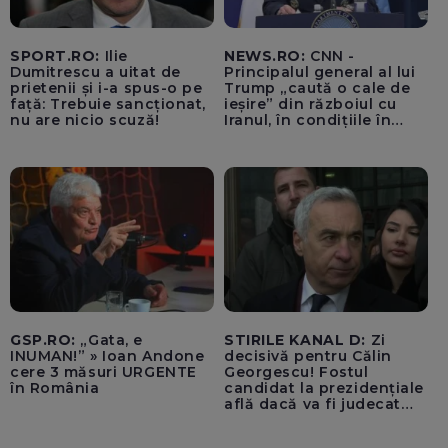
SPORT.RO:
Ilie
NEWS.RO:
CNN -
Dumitrescu a uitat de
Principalul general al lui
prietenii și i-a spus-o pe
Trump „caută o cale de
față: Trebuie sancționat,
ieșire” din războiul cu
nu are nicio scuză!
Iranul, în condițiile în
care opțiunile militare
ale SUA rămân limitate
GSP.RO:
„Gata, e
STIRILE KANAL D:
Zi
INUMAN!” » Ioan Andone
decisivă pentru Călin
cere 3 măsuri URGENTE
Georgescu! Fostul
în România
candidat la prezidențiale
află dacă va fi judecat
pentru tentativă de
lovitură de stat