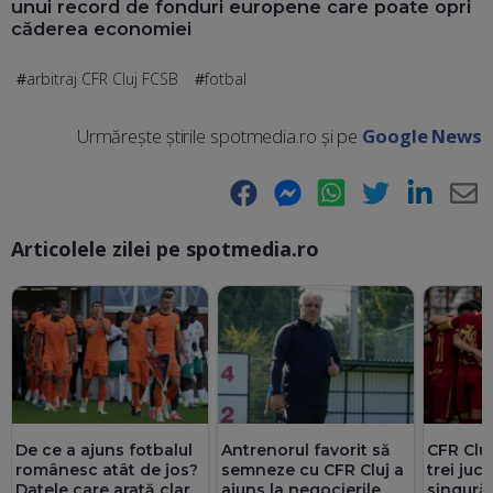
unui record de fonduri europene care poate opri
căderea economiei
arbitraj CFR Cluj FCSB
fotbal
Urmărește știrile spotmedia.ro și pe
Google News
Facebook
Messenger
WhatsApp
Twitter
LinkedIn
E-
Articolele zilei pe spotmedia.ro
Ma
Antrenorul favorit să
CFR Cluj
De ce a ajuns fotbalul
semneze cu CFR Cluj a
trei jucă
românesc atât de jos?
ajuns la negocierile
singură 
Datele care arată clar