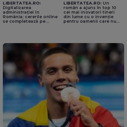
LIBERTATEA.RO:
LIBERTATEA.RO:
Un
Digitalizarea
român a ajuns în top 10
administrației în
cei mai inovatori tineri
România: cererile online
din lume cu o invenție
se completează pe
pentru oamenii care nu
calculatoarele de la
văd: „Are o misiune
ghișee
clară”