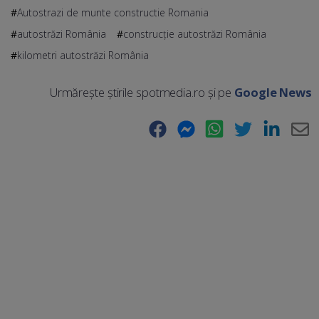
Autostrazi de munte constructie Romania
autostrăzi România
construcție autostrăzi România
kilometri autostrăzi România
Urmărește știrile spotmedia.ro și pe
Google News
Facebook
Messenger
WhatsApp
Twitter
LinkedIn
E-
Ma