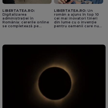
LIBERTATEA.RO:
LIBERTATEA.RO:
Un
Digitalizarea
român a ajuns în top 10
administrației în
cei mai inovatori tineri
România: cererile online
din lume cu o invenție
se completează pe
pentru oamenii care nu
calculatoarele de la
văd: „Are o misiune
ghișee
clară”