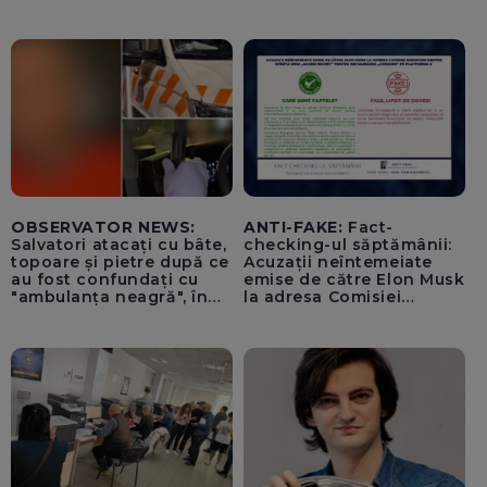
pentru tentativă de
lovitură de stat
OBSERVATOR NEWS:
ANTI-FAKE:
Fact-
Salvatori atacați cu bâte,
checking-ul săptămânii:
topoare și pietre după ce
Acuzații neîntemeiate
au fost confundați cu
emise de către Elon Musk
"ambulanța neagră", în
la adresa Comisiei
Cluj
Europene despre oferta
unui „acord secret”
pentru instaurarea
„cenzurii” pe platforma X