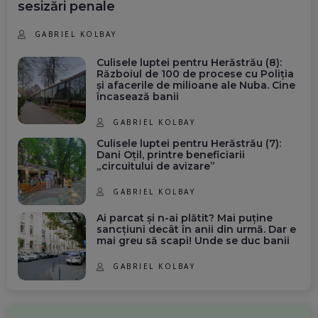
sesizări penale
GABRIEL KOLBAY
Culisele luptei pentru Herăstrău (8):
Războiul de 100 de procese cu Poliția
și afacerile de milioane ale Nuba. Cine
încasează banii
GABRIEL KOLBAY
Culisele luptei pentru Herăstrău (7):
Dani Oțil, printre beneficiarii
„circuitului de avizare”
GABRIEL KOLBAY
Ai parcat și n-ai plătit? Mai puține
sancțiuni decât în anii din urmă. Dar e
mai greu să scapi! Unde se duc banii
GABRIEL KOLBAY