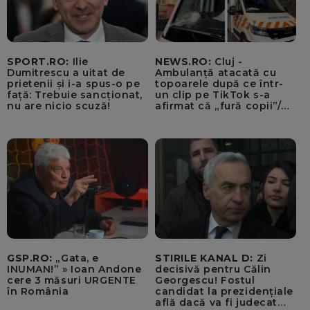
SPORT.RO:
Ilie
NEWS.RO:
Cluj -
Dumitrescu a uitat de
Ambulanță atacată cu
prietenii și i-a spus-o pe
topoarele după ce într-
față: Trebuie sancționat,
un clip pe TikTok s-a
nu are nicio scuză!
afirmat că „fură copii”/
Șoferul autosanitarei a
fost rănit la ochi de
cioburile parbrizului
spart - FOTO, VIDEO
GSP.RO:
„Gata, e
STIRILE KANAL D:
Zi
INUMAN!” » Ioan Andone
decisivă pentru Călin
cere 3 măsuri URGENTE
Georgescu! Fostul
în România
candidat la prezidențiale
află dacă va fi judecat