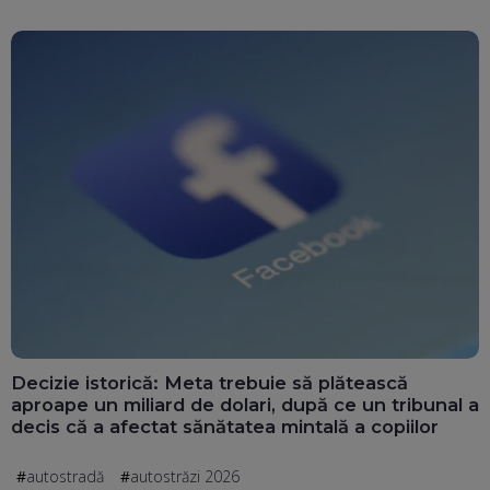
Decizie istorică: Meta trebuie să plătească
aproape un miliard de dolari, după ce un tribunal a
decis că a afectat sănătatea mintală a copiilor
autostradă
autostrăzi 2026