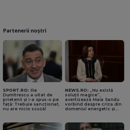
Partenerii noștri
SPORT.RO:
Ilie
NEWS.RO:
„Nu există
Dumitrescu a uitat de
soluții magice”,
prietenii și i-a spus-o pe
avertizează Maia Sandu
față: Trebuie sancționat,
vorbind despre criza din
nu are nicio scuză!
domeniul energetic și
hidrologic. Ea îndeamnă
populația să facă
economii: „Altfel vom
plăti tarife foarte mari”