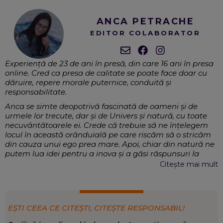
ANCA PETRACHE
EDITOR COLABORATOR
Experiență de 23 de ani în presă, din care 16 ani în presa
online. Cred ca presa de calitate se poate face doar cu
dăruire, repere morale puternice, conduită și
responsabilitate.
Anca se simte deopotrivă fascinată de oameni și de
urmele lor trecute, dar și de Univers și natură, cu toate
necuvântătoarele ei. Crede că trebuie să ne înțelegem
locul în această orânduială pe care riscăm să o stricăm
din cauza unui ego prea mare. Apoi, chiar din natură ne
putem lua idei pentru a inova și a găsi răspunsuri la
multe întrebări. Este interesată de inovație și tehnică, de
Citește mai mult
tot ce înseamnă miracolul numit om, cu toate
”componentele” sale și tot ce-l poate ajuta să fie mai
bun, mai sănătos.
Externe, Magazin, Sănătate, Mediu, Știință
EXPERTIZĂ:
EȘTI CEEA CE CITEȘTI, CITEȘTE RESPONSABIL!
Magazin și știință
,
Sănătate
,
Timp liber
SCRIE DESPRE: