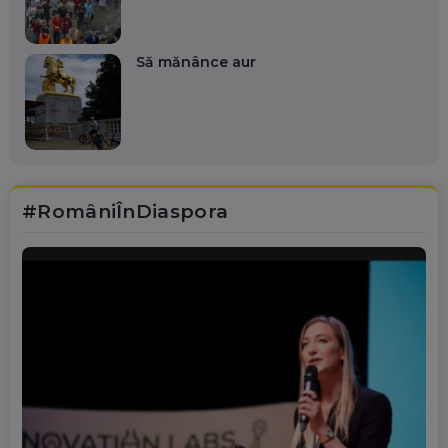
Să mănânce aur
#RomâniÎnDiaspora