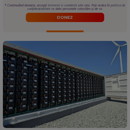
*
Continuând donația, accepți
termenii si condițiile
site-ului. Poți vedea în
politica de
confidențialitate
ce date personale colectăm și de ce.
DONEZ