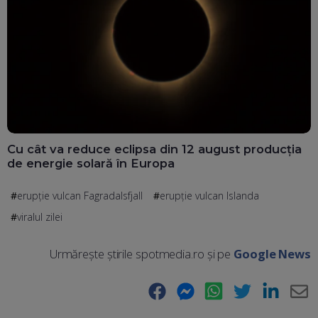
Cu cât va reduce eclipsa din 12 august producția
de energie solară în Europa
erupție vulcan Fagradalsfjall
erupție vulcan Islanda
viralul zilei
Urmărește știrile spotmedia.ro și pe
Google News
Facebook
Messenger
WhatsApp
Twitter
LinkedIn
E-