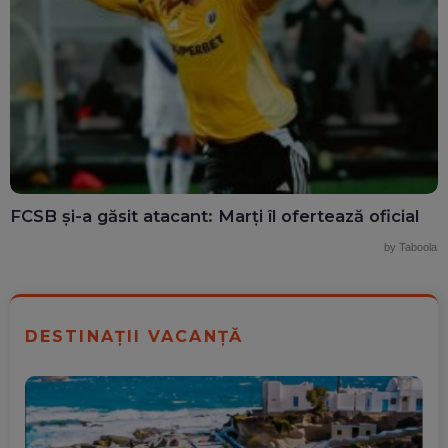
FCSB și-a găsit atacant: Marți îl ofertează oficial
by Taboola
DESTINAȚII VACANȚĂ