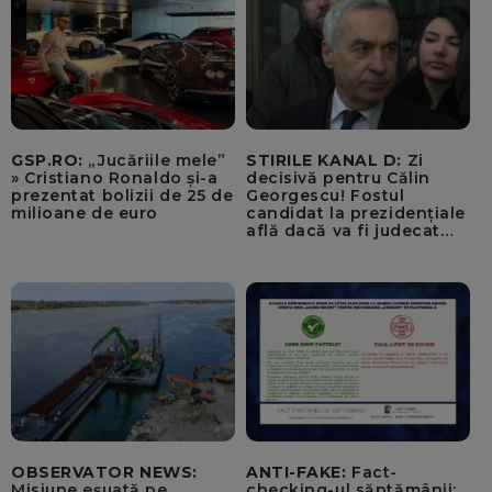
GSP.RO:
„Jucăriile mele”
STIRILE KANAL D:
Zi
» Cristiano Ronaldo și-a
decisivă pentru Călin
prezentat bolizii de 25 de
Georgescu! Fostul
milioane de euro
candidat la prezidențiale
află dacă va fi judecat
pentru tentativă de
lovitură de stat
OBSERVATOR NEWS:
ANTI-FAKE:
Fact-
Misiune eșuată pe
checking-ul săptămânii: