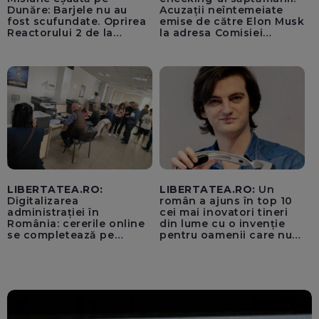
Dunăre: Barjele nu au
Acuzații neîntemeiate
fost scufundate. Oprirea
emise de către Elon Musk
Reactorului 2 de la
la adresa Comisiei
Cernavodă, inevitabilă
Europene despre oferta
unui „acord secret”
pentru instaurarea
„cenzurii” pe platforma X
LIBERTATEA.RO:
LIBERTATEA.RO:
Un
Digitalizarea
român a ajuns în top 10
administrației în
cei mai inovatori tineri
România: cererile online
din lume cu o invenție
se completează pe
pentru oamenii care nu
calculatoarele de la
văd: „Are o misiune
ghișee
clară”