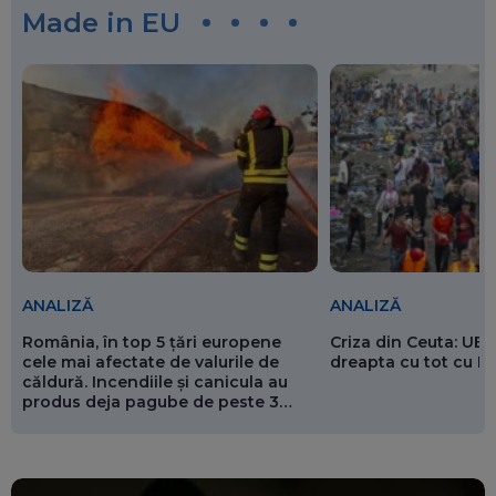
Made in EU
ANALIZĂ
ANALIZĂ
România, în top 5 țări europene
Criza din Ceuta: UE 
cele mai afectate de valurile de
dreapta cu tot cu 
căldură. Incendiile și canicula au
produs deja pagube de peste 3
miliarde de euro