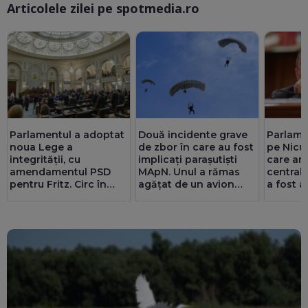
Articolele zilei pe spotmedia.ro
Ma
Parlamentul a adoptat
Două incidente grave
Parlamen
noua Lege a
de zbor în care au fost
pe Nicu
integrității, cu
implicați parașutiști
care am
amendamentul PSD
MApN. Unul a rămas
central
pentru Fritz. Circ în
agățat de un avion
a fost a
Senat cu amante și
(Video)
Pîslaru:
parteneriate gay
miliarde
putea fi